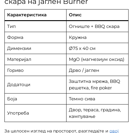
скара на јаглен Burner
Карактеристика
Опис
Тип
Огниште + BBQ скара
Форма
Кружна
Димензии
Ø75 x 40 см
Материјал
MgO (магнезиум оксид)
Гориво
Дрво / јаглен
Заштитна мрежа, BBQ
Додатоци
решетка, fire poker
Боја
Темно сива
Двор, тераса, градина,
Употреба
кампување
За целосен изглед на просторот, разгледајте и
овој