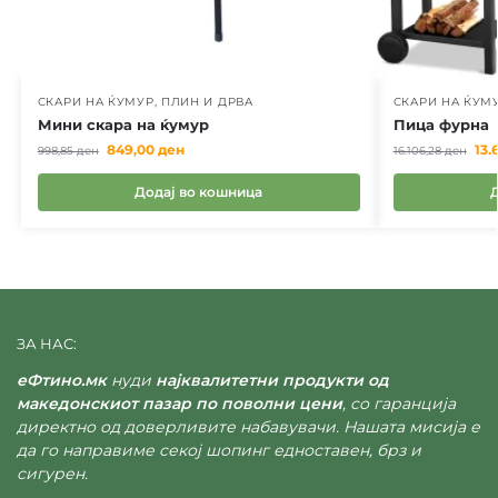
СКАРИ НА ЌУМУР, ПЛИН И ДРВА
СКАРИ НА ЌУМУ
Мини скара на ќумур
Пица фурна
849,00
ден
13.
998,85
ден
16.106,28
ден
Додај во кошница
ЗА НАС:
еФтино.мк
нуди
најквалитетни продукти од
македонскиот пазар по поволни цени
, со гаранција
директно од доверливите набавувачи. Нашата мисија е
да го направиме секој шопинг едноставен, брз и
сигурен.