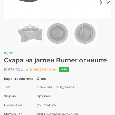
Купи!
Скара на јаглен Burner огниште
8.990,00
ден
10.576,00
ден
-15%
Карактеристика
Опис
Тип
Огниште + BBQ скара
Форма
Кружна
Димензии
Ø75 x 40 см
Материјал
MgO (магнезиум оксид)