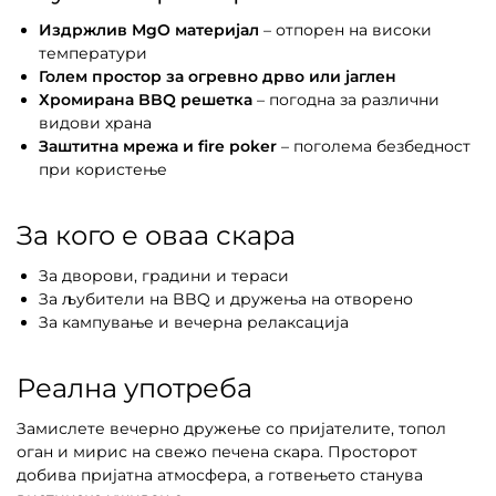
Издржлив MgO материјал
– отпорен на високи
температури
Голем простор за огревно дрво или јаглен
Хромирана BBQ решетка
– погодна за различни
видови храна
Заштитна мрежа и fire poker
– поголема безбедност
при користење
За кого е оваа скара
За дворови, градини и тераси
За љубители на BBQ и дружења на отворено
За кампување и вечерна релаксација
Реална употреба
Замислете вечерно дружење со пријателите, топол
оган и мирис на свежо печена скара. Просторот
добива пријатна атмосфера, а готвењето станува