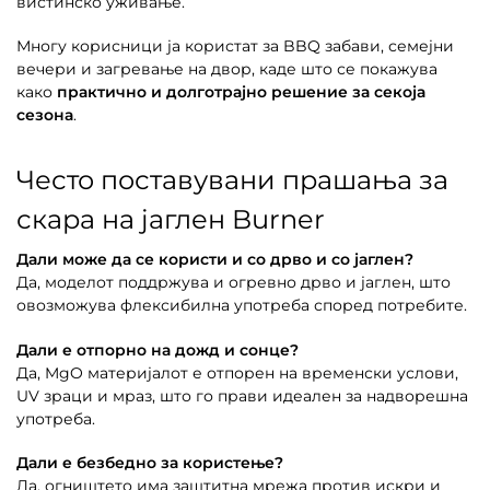
вистинско уживање.
Многу корисници ја користат за BBQ забави, семејни
вечери и загревање на двор, каде што се покажува
како
практично и долготрајно решение за секоја
сезона
.
Често поставувани прашања за
скара на јаглен Burner
Дали може да се користи и со дрво и со јаглен?
Да, моделот поддржува и огревно дрво и јаглен, што
овозможува флексибилна употреба според потребите.
Дали е отпорно на дожд и сонце?
Да, MgO материјалот е отпорен на временски услови,
UV зраци и мраз, што го прави идеален за надворешна
употреба.
Дали е безбедно за користење?
Да, огништето има заштитна мрежа против искри и