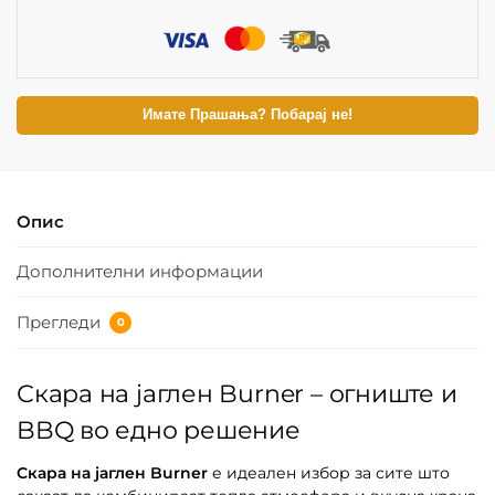
Имате Прашања? Побарај не!
Опис
Дополнителни информации
Прегледи
0
Скара на јаглен Burner – огниште и
BBQ во едно решение
Скара на јаглен Burner
е идеален избор за сите што