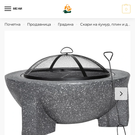
МЕНИ
0
Почетна
Продавница
Градина
Скари на ќумур, плин и дрва
›
›
›