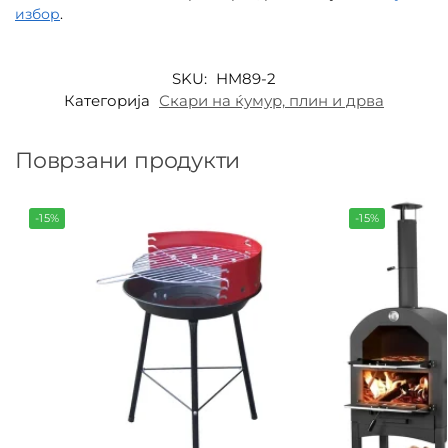
избор
.
SKU:
HM89-2
Категорија
Скари на ќумур, плин и дрва
Поврзани продукти
-15%
-15%