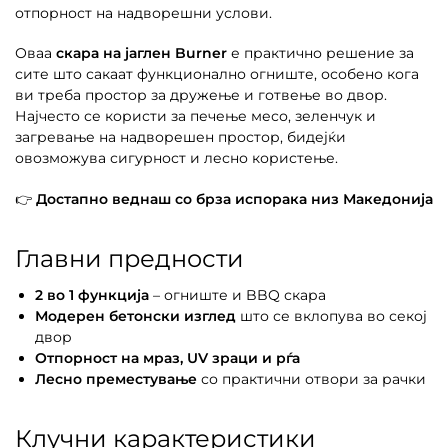
отпорност на надворешни услови.
Оваа
скара на јаглен Burner
е практично решение за
сите што сакаат функционално огниште, особено кога
ви треба простор за дружење и готвење во двор.
Најчесто се користи за печење месо, зеленчук и
загревање на надворешен простор, бидејќи
овозможува сигурност и лесно користење.
👉
Достапно веднаш со брза испорака низ Македонија
Главни предности
2 во 1 функција
– огниште и BBQ скара
Модерен бетонски изглед
што се вклопува во секој
двор
Отпорност на мраз, UV зраци и рѓа
Лесно преместување
со практични отвори за рачки
Клучни карактеристики