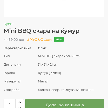
Купи!
Mini BBQ скара на ќумур
3.790,00
ден
4.459,00
ден
-15%
Карактеристика
Опис
Тип
Mini BBQ скара / огниште
Димензии
31 x 31 x 21 см
Гориво
Ќумур (јаглен)
Материјал
Метал
Употреба
Балкон, двор, кампување, пикник
Додај во кошница