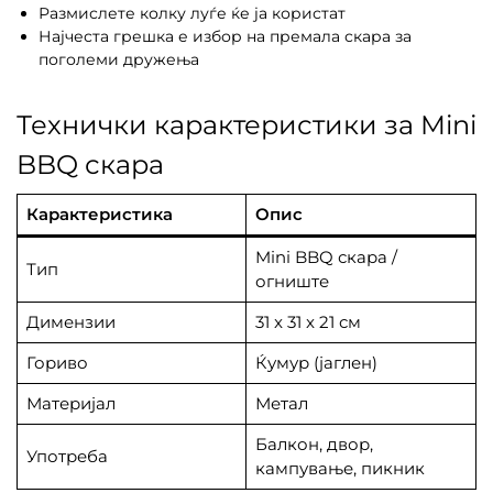
Размислете колку луѓе ќе ја користат
Најчеста грешка е избор на премала скара за
поголеми дружења
Технички карактеристики за Mini
BBQ скара
Карактеристика
Опис
Mini BBQ скара /
Тип
огниште
Димензии
31 x 31 x 21 см
Гориво
Ќумур (јаглен)
Материјал
Метал
Балкон, двор,
Употреба
кампување, пикник