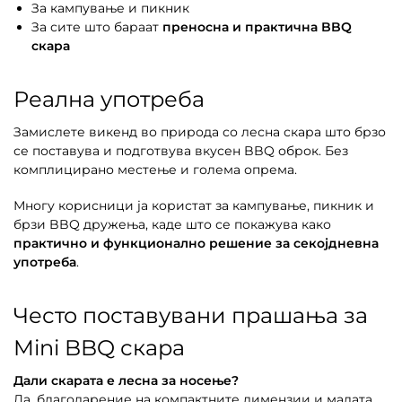
За кампување и пикник
За сите што бараат
преносна и практична BBQ
скара
Реална употреба
Замислете викенд во природа со лесна скара што брзо
се поставува и подготвува вкусен BBQ оброк. Без
комплицирано местење и голема опрема.
Многу корисници ја користат за кампување, пикник и
брзи BBQ дружења, каде што се покажува како
практично и функционално решение за секојдневна
употреба
.
Често поставувани прашања за
Mini BBQ скара
Дали скарата е лесна за носење?
Да, благодарение на компактните димензии и малата