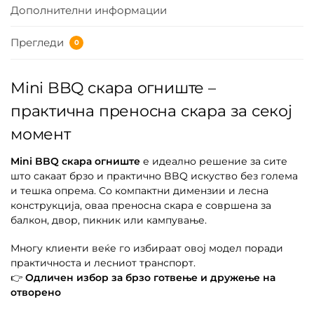
Дополнителни информации
Прегледи
0
Mini BBQ скара огниште –
практична преносна скара за секој
момент
Mini BBQ скара огниште
е идеално решение за сите
што сакаат брзо и практично BBQ искуство без голема
и тешка опрема. Со компактни димензии и лесна
конструкција, оваа преносна скара е совршена за
балкон, двор, пикник или кампување.
Многу клиенти веќе го избираат овој модел поради
практичноста и лесниот транспорт.
👉
Одличен избор за брзо готвење и дружење на
отворено