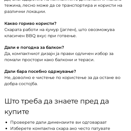
тежина, лесно може да се транспортира и користи на
различни локации.
Какво гориво користи?
Скарата работи на ќумур (јаглен), што овозможува
класичен BBQ вкус при готвење.
Дали е погодна за балкон?
Да, компактниот дизајн ја прави одличен избор за
помали простори како балкони и тераси.
Дали бара посебно одржување?
Не, доволно е чистење по користење за да остане во
добра состојба.
Што треба да знаете пред да
купите
Проверете дали димензиите ви одговараат
Изберете компактна скара ако често патувате