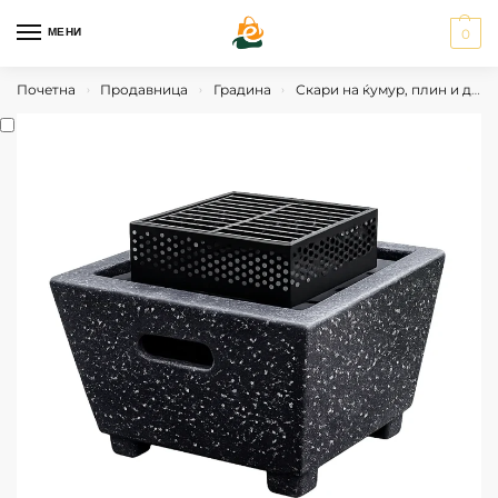
МЕНИ
0
Почетна
Продавница
Градина
Скари на ќумур, плин и дрва
›
›
›