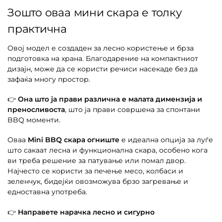
Зошто оваа мини скара е толку
практична
Овој модел е создаден за лесно користење и брза
подготовка на храна. Благодарение на компактниот
дизајн, може да се користи речиси насекаде без да
зафаќа многу простор.
👉
Она што ја прави различна е малата димензија и
преносливоста
, што ја прави совршена за спонтани
BBQ моменти.
Оваа
Mini BBQ скара огниште
е идеална опција за луѓе
што сакаат лесна и функционална скара, особено кога
ви треба решение за патување или помал двор.
Најчесто се користи за печење месо, колбаси и
зеленчук, бидејќи овозможува брзо загревање и
едноставна употреба.
👉
Направете нарачка лесно и сигурно