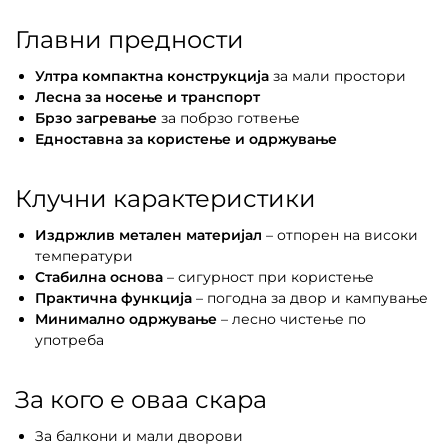
Главни предности
Ултра компактна конструкција
за мали простори
Лесна за носење и транспорт
Брзо загревање
за побрзо готвење
Едноставна за користење и одржување
Клучни карактеристики
Издржлив метален материјал
– отпорен на високи
температури
Стабилна основа
– сигурност при користење
Практична функција
– погодна за двор и кампување
Минимално одржување
– лесно чистење по
употреба
За кого е оваа скара
За балкони и мали дворови