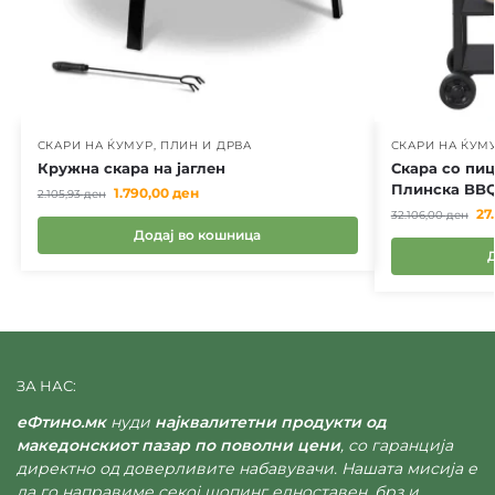
СКАРИ НА ЌУМУР, ПЛИН И ДРВА
СКАРИ НА ЌУМУ
Кружна скара на јаглен
Скара со пиц
Плинска BBQ
1.790,00
ден
2.105,93
ден
27
32.106,00
ден
Додај во кошница
ЗА НАС:
еФтино.мк
нуди
најквалитетни продукти од
македонскиот пазар по поволни цени
, со гаранција
директно од доверливите набавувачи. Нашата мисија е
да го направиме секој шопинг едноставен, брз и