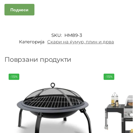
SKU:
HM89-3
Категорија
Скари на ќумур, плин и дрва
Поврзани продукти
-15%
-15%