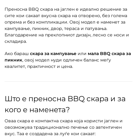
Преносна BBQ скара на јаглен е идеално решение за
сите кои сакаат вкусна скара на отворено, без голема
опрема и без компликации. Овој модел е наменет за
кампување, пикник, двор, тераса и патувања.
Благодарение на преклопниот дизајн, лесно се носи и
складира.
Ако бараш
скара за кампување
или
мала BBQ скара за
пикник
, овој модел нуди одличен баланс меѓу
квалитет, практичност и цена.
Што е преносна BBQ скара и за
кого е наменета?
Оваа скара е компактна скара која користи јаглен и
овозможува традиционално печење со автентичен
вкус. Таа е создадена за луѓе кои сакаат: