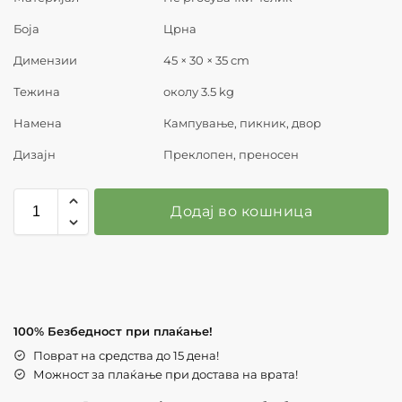
Боја
Црна
Димензии
45 × 30 × 35 cm
Тежина
околу 3.5 kg
Намена
Кампување, пикник, двор
Дизајн
Преклопен, преносен
Додај во кошница
100% Безбедност при плаќање!
Поврат на средства до 15 дена!
Можност за плаќање при достава на врата!