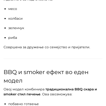
месо
колбаси
зеленчук
риба
Совршена за дружење со семејство и пријатели.
BBQ и smoker ефект во еден
модел
Овој модел комбинира
традиционална BBQ скара и
smoker стил печење
. Ова овозможува:
побавно готвење