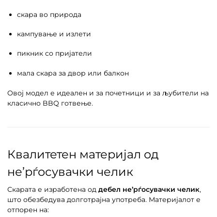
скара во природа
кампување и излети
пикник со пријатели
мала скара за двор или балкон
Овој модел е идеален и за почетници и за љубители на
класично BBQ готвење.
Квалитетен материјал од
не’рѓосувачки челик
Скарата е изработена од
дебел не’рѓосувачки челик
,
што обезбедува долготрајна употреба. Материјалот е
отпорен на: