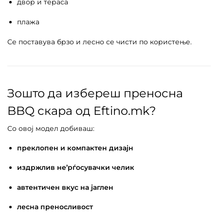
двор и тераса
плажа
Се поставува брзо и лесно се чисти по користење.
Зошто да избереш преносна
BBQ скара од Eftino.mk?
Со овој модел добиваш:
преклопен и компактен дизајн
издржлив не’рѓосувачки челик
автентичен вкус на јаглен
лесна преносливост