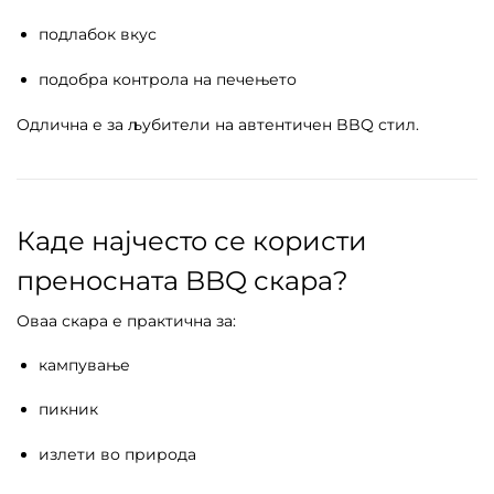
подлабок вкус
подобра контрола на печењето
Одлична е за љубители на автентичен BBQ стил.
Каде најчесто се користи
преносната BBQ скара?
Оваа скара е практична за:
кампување
пикник
излети во природа