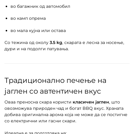
во багажник од автомобил
во камп опрема
во мала кујна или оставa
Со тежина од околу
3.5 kg
, скарата е лесна за носење,
дури и на подолги патувања.
Традиционално печење на
јаглен со автентичен вкус
Оваа преносна скара користи
класичен јаглен
, што
овозможува природен чад и богат BBQ вкус. Храната
добива оригинална арома која не може да се постигне
со електрични или гасни скари.
Идеална е за подготовка на: