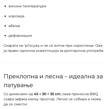
високи температури
корозија
абење
деформации
Скарата не ’рѓосува и не се витка при користење. Ова
ја прави одлична инвестиција за долгорочна употреба.
Преклопна и лесна – идеална за
патување
Со димензии од
45 × 30 × 35 cm
, оваа преносна BBQ
скара зафаќа малку простор. Лесно се собира и може
да се смести: