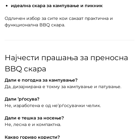
идеална скара за кампување и пикник
Одличен избор за сите кои сакаат практична и
функционална BBQ скара.
Најчести прашања за преносна
BBQ скара
Дали е погодна за кампување?
Да, дизајнирана е токму за кампување и патување.
Дали ’рѓосува?
Не, изработена е од не’рѓосувачки челик.
Дали е тешка за носење?
Не, лесна е и компактна.
Какво гориво користи?