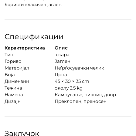
Користи класичен јаглен.
Спецификации
Карактеристика
Опис
Тип
скара
Гориво
Јаглен
Материјал
Не’рѓосувачки челик
Боја
Црна
Димензии
45 × 30 × 35 cm
Тежина
околу 3.5 kg
Намена
Кампување, пикник, двор
Дизајн
Преклопен, преносен
Заклучок