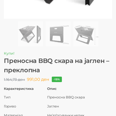
Купи!
Преносна BBQ скара на јаглен –
преклопна
991,00
ден
1.164,73
ден
-15%
Карактеристика
Опис
Тип
Преносна BBQ скара
Гориво
Јаглен
Материјал
Не’рѓосувачки челик