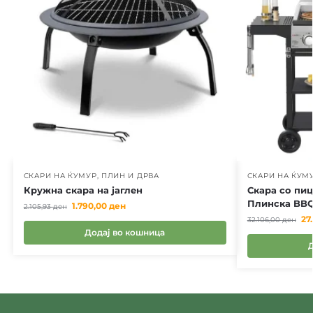
СКАРИ НА ЌУМУР, ПЛИН И ДРВА
СКАРИ НА ЌУМУ
Кружна скара на јаглен
Скара со пиц
Плинска BBQ
1.790,00
ден
2.105,93
ден
27
32.106,00
ден
Додај во кошница