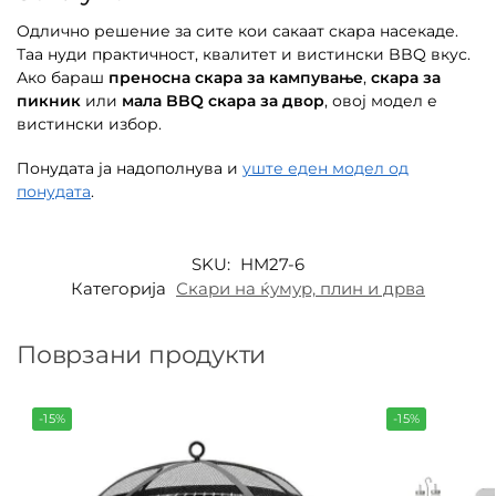
Oдлично решение за сите кои сакаат скара насекаде.
Таа нуди практичност, квалитет и вистински BBQ вкус.
Ако бараш
преносна скара за кампување
,
скара за
пикник
или
мала BBQ скара за двор
, овој модел е
вистински избор.
Понудата ја надополнува и
уште еден модел од
понудата
.
SKU:
HM27-6
Категорија
Скари на ќумур, плин и дрва
Поврзани продукти
-15%
-15%