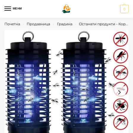
МЕНИ
0
Почетна
Продавница
Градина
Останати продукти - Корисни Алатки
›
›
›