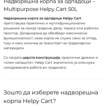
Надворешна корпа за одпадоци –
Multipurpose Helpy Cart 50L
Надворешна корпа за одпадоци Helpy Cart
претставува практично и мултифункционално
решение за секоја градина, двор, тераса или работен
простор. Дизајнирана да обезбеди максимална
функционалност, оваа корпа не служи само за отпад,
туку и како количка за транспорт на градинарски
материјали.
Со својата
цврста конструкција
, практични држачи и
голем капацитет, Helpy Cart значително ја олеснува
секојдневната работа во градината.
Зошто да изберете надворешна
корпа Helpy Cart?