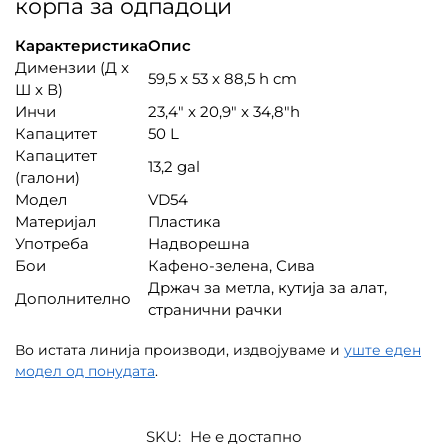
корпа за одпадоци
Карактеристика
Опис
Димензии (Д x
59,5 x 53 x 88,5 h cm
Ш x В)
Инчи
23,4″ x 20,9″ x 34,8″h
Капацитет
50 L
Капацитет
13,2 gal
(галони)
Модел
VD54
Материјал
Пластика
Употреба
Надворешна
Бои
Кафено-зелена, Сива
Држач за метла, кутија за алат,
Дополнително
странични рачки
Во истата линија производи, издвојуваме и
уште еден
модел од понудата
.
SKU:
Не е достапно