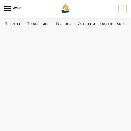
МЕНИ
0
Почетна
Продавница
Градина
Останати продукти - Корисни Алатки
›
›
›