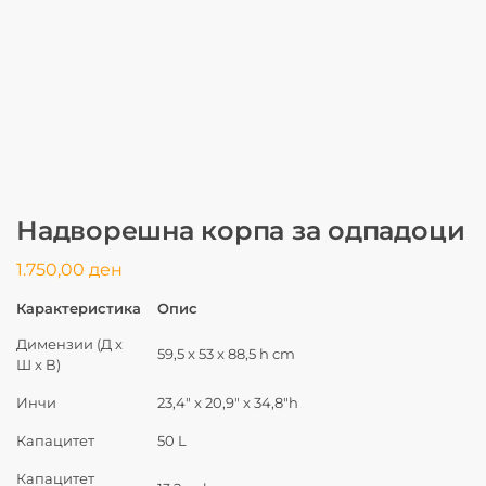
Надворешна корпа за одпадоци
1.750,00
ден
Карактеристика
Опис
Димензии (Д x
59,5 x 53 x 88,5 h cm
Ш x В)
Инчи
23,4″ x 20,9″ x 34,8″h
Капацитет
50 L
Капацитет