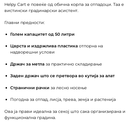
Helpy Cart е повеќе од обична корпа за отпадоци. Таа е
вистински градинарски асистент.
Главни предности:
Голем капацитет од 50 литри
Цврста и издржлива пластика
отпорна на
надворешни услови
Држач за метла
за практично складирање
Заден држач што се претвора во кутија за алат
Странични рачки
за лесно носење
Погодна за отпад, лисја, трева, земја и растенија
Ова ја прави идеална за секој што сака организирана и
функционална градина.