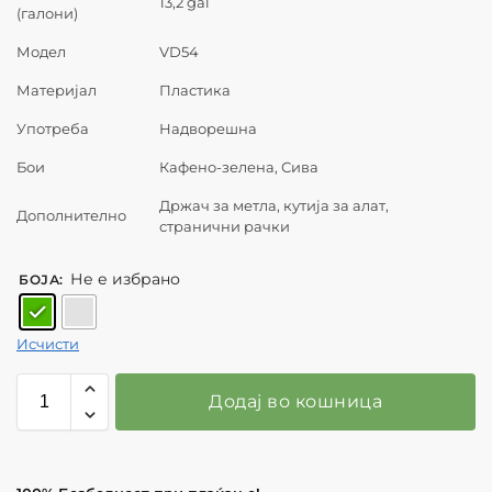
13,2 gal
(галони)
Модел
VD54
Материјал
Пластика
Употреба
Надворешна
Бои
Кафено-зелена, Сива
Држач за метла, кутија за алат,
Дополнително
странични рачки
Не е избрано
БОЈА
:
Исчисти
Додај во кошница