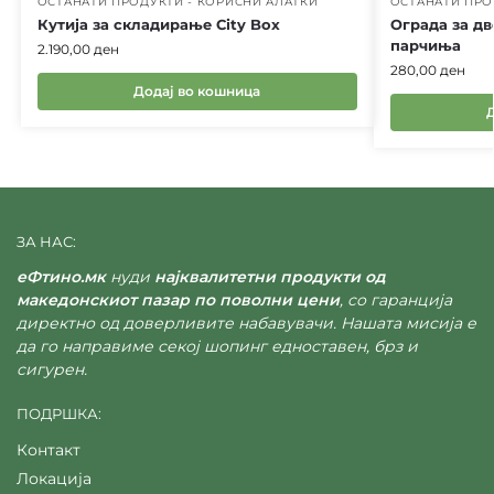
ОСТАНАТИ ПРОДУКТИ - КОРИСНИ АЛАТКИ
ОСТАНАТИ ПРО
Кутија за складирање City Box
Ограда за дв
парчиња
2.190,00
ден
280,00
ден
Додај во кошница
ЗА НАС:
еФтино.мк
нуди
најквалитетни продукти од
македонскиот пазар по поволни цени
, со гаранција
директно од доверливите набавувачи. Нашата мисија е
да го направиме секој шопинг едноставен, брз и
сигурен.
ПОДРШКА:
Контакт
Локација