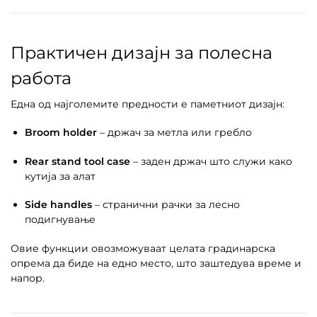
Практичен дизајн за полесна
работа
Една од најголемите предности е паметниот дизајн:
Broom holder
– држач за метла или гребло
Rear stand tool case
– заден држач што служи како
кутија за алат
Side handles
– странични рачки за лесно
подигнување
Овие функции овозможуваат целата градинарска
опрема да биде на едно место, што заштедува време и
напор.