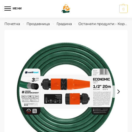
МЕНИ
0
Почетна
Продавница
Градина
Останати продукти - Корисни Алатки
›
›
›