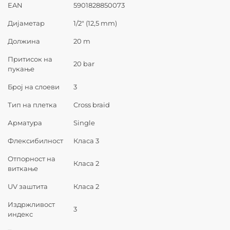
EAN
5901828850073
Дијаметар
1/2″ (12,5 mm)
Должина
20 m
Притисок на
20 bar
пукање
Број на слоеви
3
Тип на плетка
Cross braid
Арматура
Single
Флексибилност
Класа 3
Отпорност на
Класа 2
виткање
UV заштита
Класа 2
Издржливост
3
индекс