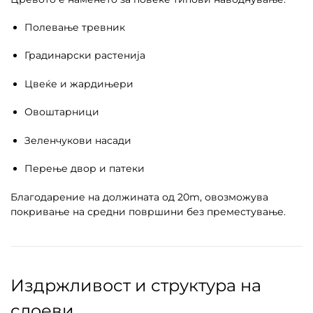
Полевање тревник
Градинарски растенија
Цвеќе и жардињери
Овоштарници
Зеленчукови насади
Перење двор и патеки
Благодарение на должината од 20m, овозможува
покривање на средни површини без преместување.
Издржливост и структура на
слоеви