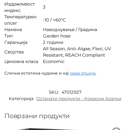
Издржливост
3
индекс
Температурен
-10 / +60°C
опсег
Намена
Наводнување / Градина
Тип
Garden hose
Гаранција
2 години
All Season, Anti-Algae, Flexi, UV
Својства
Resistant, REACH Compliant
Ценовна класа
Economic
Слична естетика нудиме и кај
оваа опција
.
SKU:
47012927
Категорија
Останати продукти - Корисни Алатки
Поврзани продукти