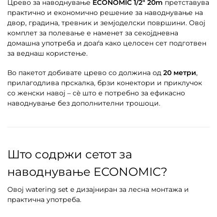
Црево за наводнување
ECONOMIC 1/2″ 20m
претставува
практично и економично решение за наводнување на
двор, градина, тревник и земјоделски површини. Овој
комплет за полевање е наменет за секојдневна
домашна употреба и доаѓа како целосен сет подготвен
за веднаш користење.
Во пакетот добивате црево со должина од
20 метри
,
прилагодлива прскалка, брзи конектори и приклучок
со женски навој – сè што е потребно за ефикасно
наводнување без дополнителни трошоци.
Што содржи сетот за
наводнување ECONOMIC?
Овој watering set е дизајниран за лесна монтажа и
практична употреба.