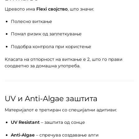
Цревото има
Flexi својство
, што значи:
Полесно виткање
Помал ризик од заплеткување
Подобра контрола при користење
Класата на отпорност на виткање е 2, што го прави
соодветно за домашна употреба.
UV и Anti-Algae заштита
Материјалот е третиран со специјални адитиви:
UV Resistant
– заштита од сонце
Anti-Algae
– спречува создавање алги