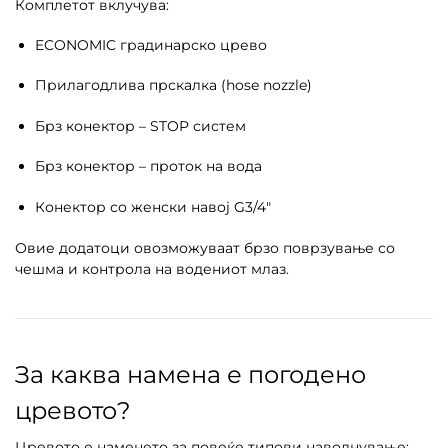
Комплетот вклучува:
ECONOMIC градинарско црево
Прилагодлива прскалка (hose nozzle)
Брз конектор – STOP систем
Брз конектор – проток на вода
Конектор со женски навој G3/4″
Овие додатоци овозможуваат брзо поврзување со
чешма и контрола на водениот млаз.
За каква намена е погодено
цревото?
Цревото е наменето за повеќе типови наводнување: