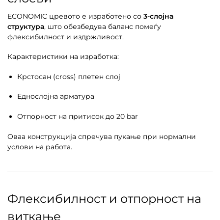
ECONOMIC цревото е изработено со
3-слојна
структура
, што обезбедува баланс помеѓу
флексибилност и издржливост.
Карактеристики на изработка:
Крстосан (cross) плетен слој
Еднослојна арматура
Отпорност на притисок до 20 bar
Оваа конструкција спречува пукање при нормални
услови на работа.
Флексибилност и отпорност на
виткање