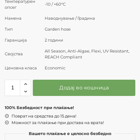
Температурен
-10 / +60°C
опсег
Намена
Наводнување / Градина
Тип
Garden hose
Гаранција
2 години
All Season, Anti-Algae, Flexi, UV Resistant,
Својства
REACH Compliant
Ценовна класа
Economic
Додај во кошница
100% Безбедност при плаќање!
Поврат на средства до 15 дена!
Можност за плаќање при достава на врата!
Вашето плаќање е целосно безбедно