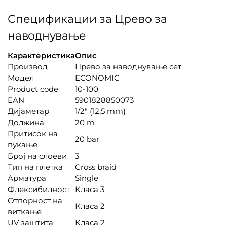
Спецификации за Црево за
наводнување
Карактеристика
Опис
Производ
Црево за наводнување сет
Модел
ECONOMIC
Product code
10-100
EAN
5901828850073
Дијаметар
1/2″ (12,5 mm)
Должина
20 m
Притисок на
20 bar
пукање
Број на слоеви
3
Тип на плетка
Cross braid
Арматура
Single
Флексибилност
Класа 3
Отпорност на
Класа 2
виткање
UV заштита
Класа 2