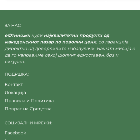
ЗА НАС:
еФтино.мк
нуди
најквалитетни продукти од
македонскиот пазар по поволни цени
, со гаранција
директно од доверливите набавувачи. Нашата мисија е
да го направиме секој шопинг едноставен, брз и
сигурен.
ПОДРШКА:
Контакт
Локација
Правила и Политика
Поврат на Средства
СОЦИЈАЛНИ МРЕЖИ:
Facebook