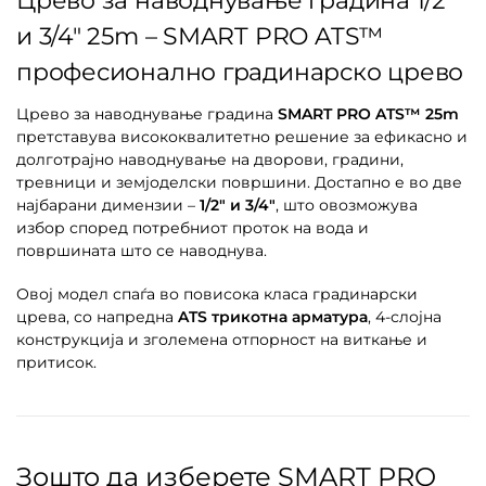
Црево за наводнување градина 1/2″
и 3/4″ 25m – SMART PRO ATS™
професионално градинарско црево
Црево за наводнување градина
SMART PRO ATS™ 25m
претставува висококвалитетно решение за ефикасно и
долготрајно наводнување на дворови, градини,
тревници и земјоделски површини. Достапно е во две
најбарани димензии –
1/2″ и 3/4″
, што овозможува
избор според потребниот проток на вода и
површината што се наводнува.
Овој модел спаѓа во повисока класа градинарски
црева, со напредна
ATS трикотна арматура
, 4-слојна
конструкција и зголемена отпорност на виткање и
притисок.
Зошто да изберете SMART PRO