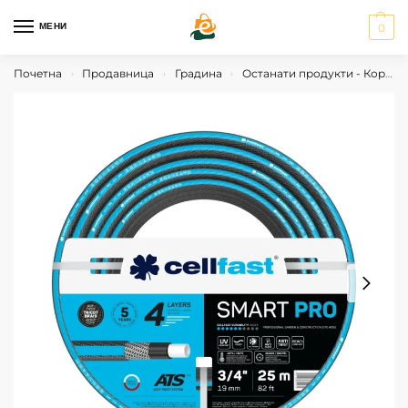
МЕНИ
0
Почетна
Продавница
Градина
Останати продукти - Корисни Алатки
›
›
›