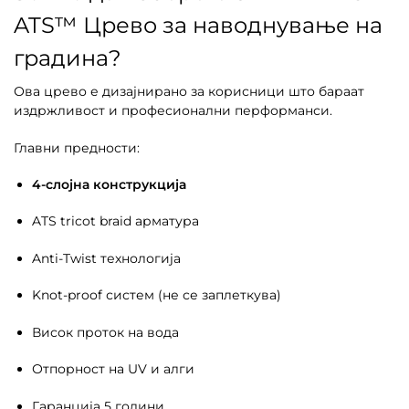
ATS™ Црево за наводнување на
градина?
Ова црево е дизајнирано за корисници што бараат
издржливост и професионални перформанси.
Главни предности:
4-слојна конструкција
ATS tricot braid арматура
Anti-Twist технологија
Knot-proof систем (не се заплеткува)
Висок проток на вода
Отпорност на UV и алги
Гаранција 5 години