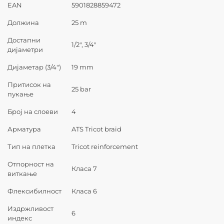
EAN
5901828859472
Должина
25 m
Достапни
1/2″, 3/4″
дијаметри
Дијаметар (3/4″)
19 mm
Притисок на
25 bar
пукање
Број на слоеви
4
Арматура
ATS Tricot braid
Тип на плетка
Tricot reinforcement
Отпорност на
Класа 7
виткање
Флексибилност
Класа 6
Издржливост
6
индекс