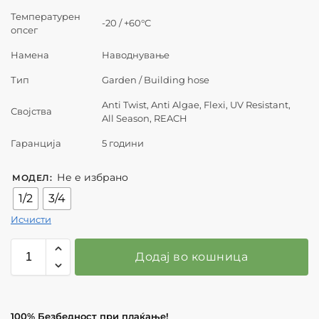
Температурен
-20 / +60°C
опсег
Намена
Наводнување
Тип
Garden / Building hose
Anti Twist, Anti Algae, Flexi, UV Resistant,
Својства
All Season, REACH
Гаранција
5 години
Не е избрано
МОДЕЛ
:
1/2
3/4
Исчисти
Додај во кошница
100% Безбедност при плаќање!