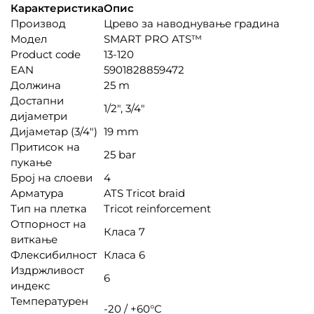
Карактеристика
Опис
Производ
Црево за наводнување градина
Модел
SMART PRO ATS™
Product code
13-120
EAN
5901828859472
Должина
25 m
Достапни
1/2″, 3/4″
дијаметри
Дијаметар (3/4″)
19 mm
Притисок на
25 bar
пукање
Број на слоеви
4
Арматура
ATS Tricot braid
Тип на плетка
Tricot reinforcement
Отпорност на
Класа 7
виткање
Флексибилност
Класа 6
Издржливост
6
индекс
Температурен
-20 / +60°C