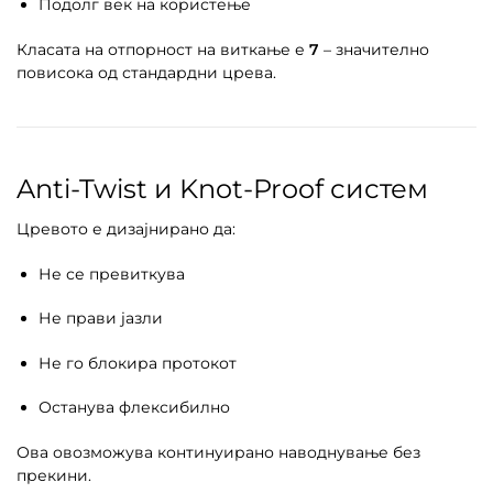
Подолг век на користење
Класата на отпорност на виткање е
7
– значително
повисока од стандардни црева.
Anti-Twist и Knot-Proof систем
Цревото е дизајнирано да:
Не се превиткува
Не прави јазли
Не го блокира протокот
Останува флексибилно
Ова овозможува континуирано наводнување без
прекини.