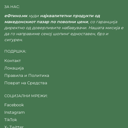
ЗА НАС:
еФтино.мк
нуди
најквалитетни продукти од
македонскиот пазар по поволни цени
, со гаранција
директно од доверливите набавувачи. Нашата мисија е
да го направиме секој шопинг едноставен, брз и
сигурен.
ПОДРШКА:
Контакт
Локација
Правила и Политика
Поврат на Средства
СОЦИЈАЛНИ МРЕЖИ:
Facebook
Instagram
TikTok
X- Twitter