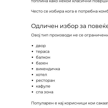
топлина како некои класични површи
Често се избира кога е потребна ком
Одличен избор за повеќ
Овој тип производи не се ограничени
двор
тераса
балкон
базен
викендичка
хотел
ресторан
кафуле
спа зона
Популарен е кај корисници кои сака