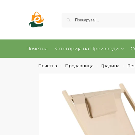
Почетна
Категорија на Производи
С
Почетна
Продавница
Градина
Леж
›
›
›