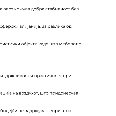
ва овозможува добра стабилност без
ферски влијанија. За разлика од
туристички објекти каде што мебелот е
та издржливост и практичност при
ација на воздухот, што придонесува
 бидејќи не задржува непријатна