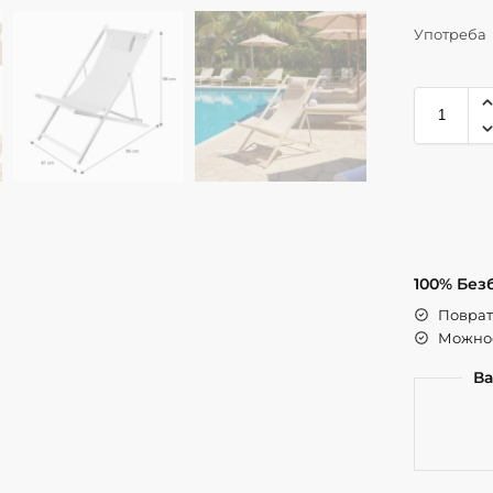
Употреба
100% Без
Поврат 
Можнос
Ва