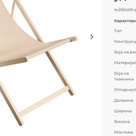
4.250,00
Карактер
Тип
Конструкц
Боја на р
Материја
Боја на
ткаенина
Отпорнос
Должина
Ширина
Висина
Монтажа