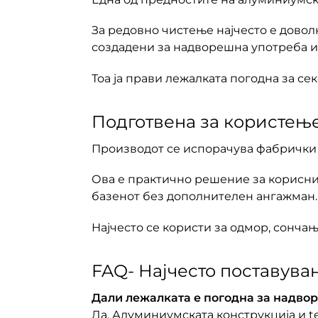
За редовно чистење најчесто е довол
создадени за надворешна употреба и 
Тоа ја прави лежалката погодна за сек
Подготвена за користењ
Производот се испорачува фабрички 
Ова е практично решение за корисници
базенот без дополнителен ангажман.
Најчесто се користи за одмор, сончањ
FAQ- Најчесто поставува
Дали лежалката е погодна за надво
Да. Алуминиумската конструкција и t