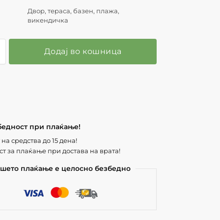
Двор, тераса, базен, плажа,
викендичка
Додај во кошница
бедност при плаќање!
на средства до 15 дена!
т за плаќање при достава на врата!
шето плаќање е целосно безбедно