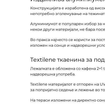
Конструкцијата е изработена од вис
непотребно зголемување на тежинат
Алуминиумот е популарен избор за на
некои други материјали, не бара пос
Во пракса најчесто се користи за пос
изложен на сонце и надворешни усло
Textilene ткаенина за по
Лежалката е обложена со кафена 2×1 t
надворешна употреба.
Textilene материјалот е отпорен на 
за попријатно седење и лежење во то
На тераси изложени на директно сонц