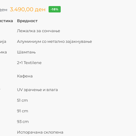
3.490,00
ден
ден
-18%
истика
Вредност
Лежалка за сончање
ија
Алуминиум со метално зајакнување
амка
Шампањ
л
2×1 Textilene
Кафена
т
UV зрачење и влага
51 cm
91 cm
93 cm
Испорачана склопена