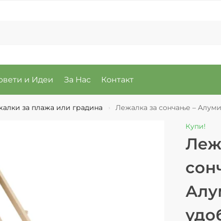
овети и Идеи
За Нас
Контакт
алки за плажа или градина
Лежалка за сончање – Алум
›
Купи!
Леж
сон
Алу
удо