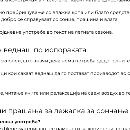
но пребришување со влажна крпа или благо средство
добро се справуваат со сонце, прашина и влага.
ојдневна употреба во текот на летната сезона.
е веднаш по испораката
склопен, што значи дека нема потреба од дополните
 кои сакаат веднаш да го постават производот во св
е, читање книга или релаксација на свеж воздух во те
ни прашања за лежалка за сончање
решна употреба?
extilene материјалот се наменети за користење во н