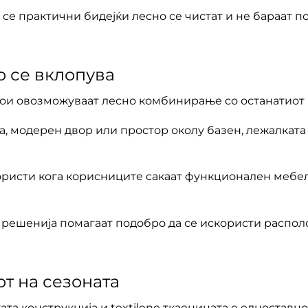
и се практични бидејќи лесно се чистат и не бараат
о се вклопува
ои овозможуваат лесно комбинирање со останатиот
а, модерен двор или простор околу базен, лежалката
ористи кога корисниците сакаат функционален мебел
 решенија помагаат подобро да се искористи распол
т на сезоната
та конструкција и textilene ткаенината е едноставн