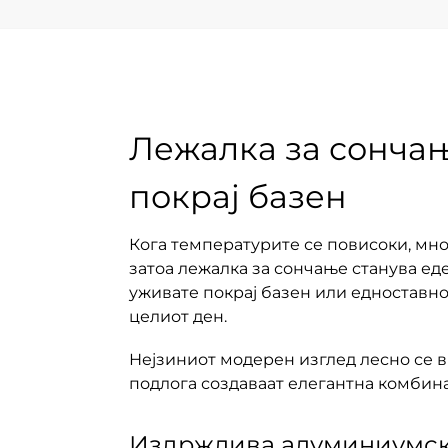
Лежалка за сончањ
покрај базен
Кога температурите се повисоки, мног
затоа лежалка за сончање станува ед
уживате покрај базен или едноставно 
целиот ден.
Нејзиниот модерен изглед лесно се 
подлога создаваат елегантна комбинац
Издржлива алуминиумск