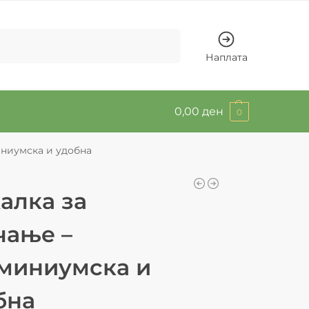
Барај
Наплата
0,00
ден
0
иниумска и удобна
алка за
чање –
миниумска и
бна