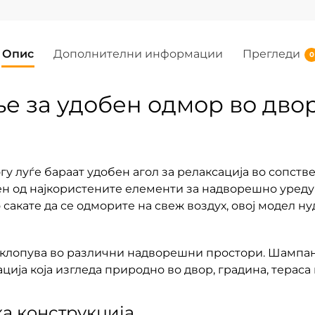
Опис
Дополнителни информации
Прегледи
0
е за удобен одмор во двор
у луѓе бараат удобен агол за релаксација во сопстве
ен од најкористените елементи за надворешно уредув
сакате да се одморите на свеж воздух, овој модел н
вклопува во различни надворешни простори. Шампањ
ија која изгледа природно во двор, градина, тераса
а конструкција