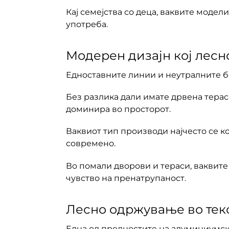
Кај семејства со деца, ваквите модел
употреба.
Модерен дизајн кој лесн
Едноставните линии и неутралните б
Без разлика дали имате дрвена терас
доминира во просторот.
Ваквиот тип производи најчесто се к
современо.
Во помали дворови и тераси, ваквите
чувство на пренатрупаност.
Лесно одржување во теко
Една од предностите на алуминиумска