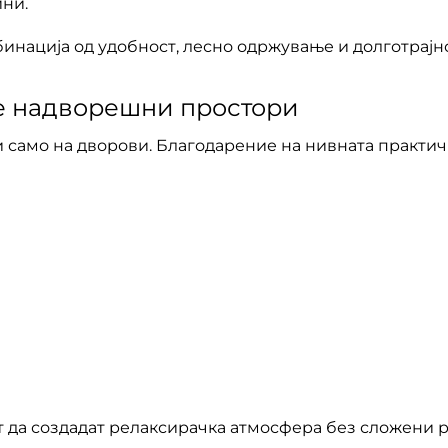
ни.
бинација од удобност, лесно одржување и долготрајно
е надворешни простори
 само на дворови. Благодарение на нивната практично
ат да создадат релаксирачка атмосфера без сложени 