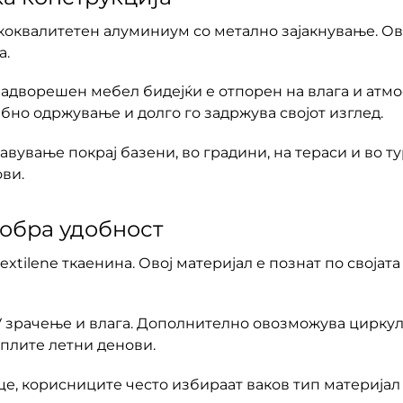
ококвалитетен алуминиум со метално зајакнување. О
а.
дворешен мебел бидејќи е отпорен на влага и атмос
ебно одржување и долго го задржува својот изглед.
тавување покрај базени, во градини, на тераси и во 
ви.
добра удобност
extilene ткаенина. Овој материјал е познат по своја
UV зрачење и влага. Дополнително овозможува циркул
плите летни денови.
е, корисниците често избираат ваков тип материјал