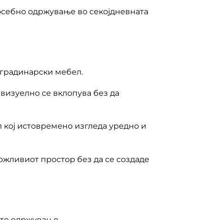
 посебно одржување во секојдневната
 градинарски мебел.
 визуелно се вклопува без да
 кој истовремено изгледа уредно и
ожливиот простор без да се создаде
ото одржување.