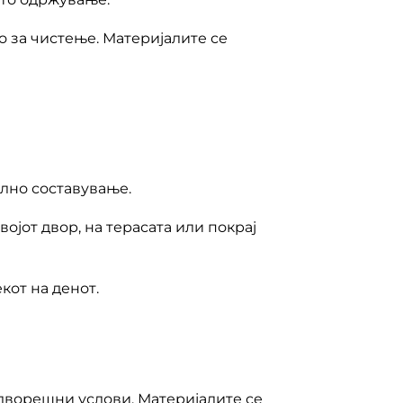
 за чистење. Материјалите се
лно составување.
ојот двор, на терасата или покрај
кот на денот.
адворешни услови. Материјалите се