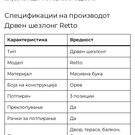
Спецификации на производот
Дрвен шезлонг Retto
Карактеристика
Вредност
Тип
Дрвен шезлонг
Модел
Retto
Материјал
Масивна бука
Боја на конструкција
Орев
Потпирач
3 позиции
Преклопување
Да
Рачки за потпирање
Да
Двор, тераса, балкон,