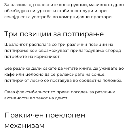
За разлика од полесните конструкции, масивното дрво
обезбедува сигурност и стабилност дури и при
секојдневна употреба во комерцијални простори.
Три позиции за потпирање
Шезлонгот располага со три различни позиции на
потпирање кои овозможуваат прилагодување според
потребите на корисникот.
Без разлика дали сакате да читате книга, да уживате во
кафе или целосно да се релаксирате на сонце,
потпирачот лесно се поставува во соодветна положба.
Оваа флексибилност го прави погоден за различни
активности во текот на денот.
Практичен преклопен
механизам