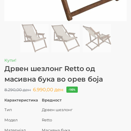
Купи!
Дрвен шезлонг Retto од
масивна бука во орев боја
6.990,00
ден
8.290,00
ден
-16%
Карактеристика
Вредност
Тип
Дрвен шезлонг
Модел
Retto
Материјал
Масивна бука