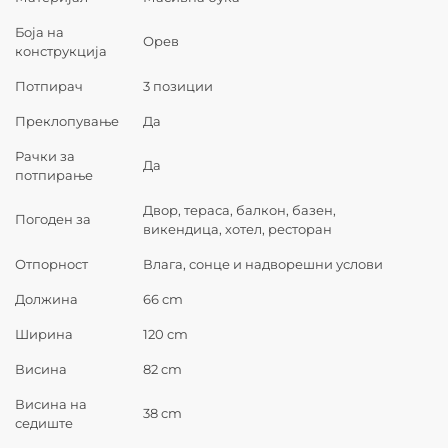
Боја на
Орев
конструкција
Потпирач
3 позиции
Преклопување
Да
Рачки за
Да
потпирање
Двор, тераса, балкон, базен,
Погоден за
викендица, хотел, ресторан
Отпорност
Влага, сонце и надворешни услови
Должина
66 cm
Ширина
120 cm
Висина
82 cm
Висина на
38 cm
седиште