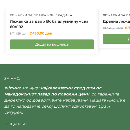
ЛЕЖАЛКИ ЗА ПЛАЖА ИЛИ ГРАДИНА
ЛЕЖАЛКИ ЗА П
Лежалка за двор Boka алуминиумска
Дрвена лежа
60×192
8.
10.340,26
ден
7.430,00
ден
8.741,39
ден
Додај во кошница
ЗА НАС:
еФтино.мк
нуди
најквалитетни продукти од
македонскиот пазар по поволни цени
, со гаранција
директно од доверливите набавувачи. Нашата мисија е
да го направиме секој шопинг едноставен, брз и
сигурен.
ПОДРШКА: