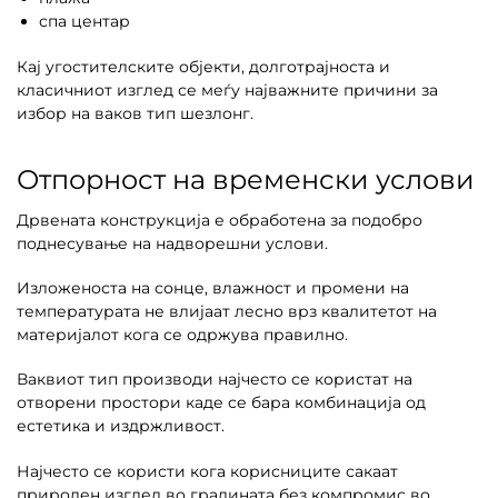
спа центар
Кај угостителските објекти, долготрајноста и
класичниот изглед се меѓу најважните причини за
избор на ваков тип шезлонг.
Отпорност на временски услови
Дрвената конструкција е обработена за подобро
поднесување на надворешни услови.
Изложеноста на сонце, влажност и промени на
температурата не влијаат лесно врз квалитетот на
материјалот кога се одржува правилно.
Ваквиот тип производи најчесто се користат на
отворени простори каде се бара комбинација од
естетика и издржливост.
Најчесто се користи кога корисниците сакаат
природен изглед во градината без компромис во