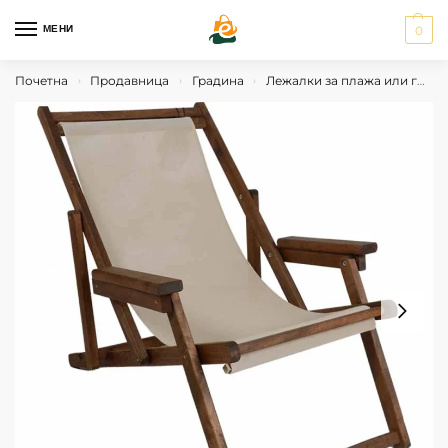
МЕНИ
0
Почетна
Продавница
Градина
Лежалки за плажа или градина
›
›
›