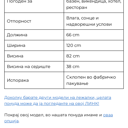
Погоден за
базен, викендица, хотел,
ресторан
Влага, сонце и
Отпорност
надворешни услови
Должина
66 cm
Ширина
120 cm
Висина
82 cm
Висина на седиште
38 cm
Склопен во фабричко
Испорака
пакување
Доколку барате други модели на лежалки, целата
понуда може да ја погледанте на овој ЛИНК!
Покрај овој модел, во нашата понуда имаме и
оваа
опција
.