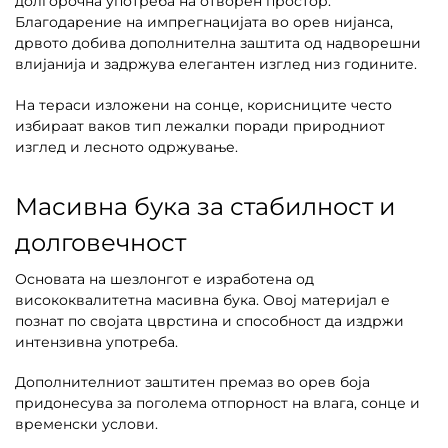
долгорочна употреба на отворен простор.
Благодарение на импрегнацијата во орев нијанса,
дрвото добива дополнителна заштита од надворешни
влијанија и задржува елегантен изглед низ годините.
На тераси изложени на сонце, корисниците често
избираат ваков тип лежалки поради природниот
изглед и лесното одржување.
Масивна бука за стабилност и
долговечност
Основата на шезлонгот е изработена од
висококвалитетна масивна бука. Овој материјал е
познат по својата цврстина и способност да издржи
интензивна употреба.
Дополнителниот заштитен премаз во орев боја
придонесува за поголема отпорност на влага, сонце и
временски услови.