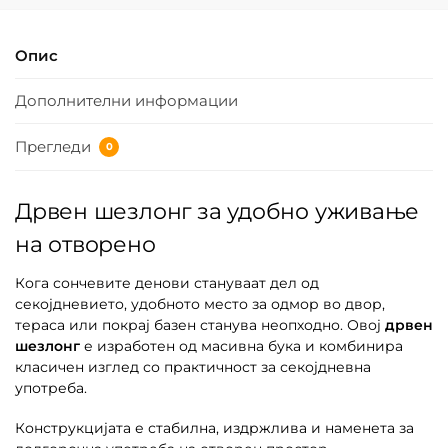
Опис
Дополнителни информации
Прегледи
0
Дрвен шезлонг за удобно уживање
на отворено
Кога сончевите денови стануваат дел од
секојдневието, удобното место за одмор во двор,
тераса или покрај базен станува неопходно. Овој
дрвен
шезлонг
е изработен од масивна бука и комбинира
класичен изглед со практичност за секојдневна
употреба.
Конструкцијата е стабилна, издржлива и наменета за