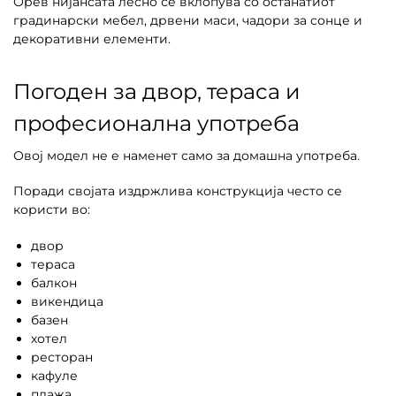
Орев нијансата лесно се вклопува со останатиот
градинарски мебел, дрвени маси, чадори за сонце и
декоративни елементи.
Погоден за двор, тераса и
професионална употреба
Овој модел не е наменет само за домашна употреба.
Поради својата издржлива конструкција често се
користи во:
двор
тераса
балкон
викендица
базен
хотел
ресторан
кафуле
плажа