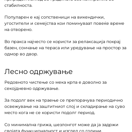
стабилноста.
Популарен е кај сопственици на викендички,
угостители и семејства кои поминуваат повеќе време
на отворено.
Во пракса најчесто се користи за релаксација покрај
базен, сончање на тераса или уредување на простор за
одмор во двор.
Лесно одржување
Редовното чистење со мека крпа е доволно за
секојдневно одржување.
За подолг век на траење се препорачува периодично
освежување на заштитниот слој и складирање на суво
место кога не се користи подолг период.
Со минимална грижа, шезлонгот може да ја задржи
својата функционалност и изглед со години.