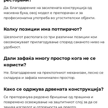
ресторани?
Да. Благодарение на засилената конструкција од
масивна бука, овој модел е препорачан и за
професионална употреба во угостителски објекти.
Колку позиции има потпирачот?
Шезлонгот располага со три различни позиции кои
овозможуваат прилагодување според саканото ниво на
удобност.
Дали зафаќа многу простор кога не се
користи?
Не. Благодарение на преклопниот механизам, лесно се
складира и зафаќа минимален простор.
Како се одржува дрвената конструкција?
Се препорачува редовно бришење од прашина и
повремено освежување на заштитниот слој за да се
зачува изгледот и отпорноста на дрвото.