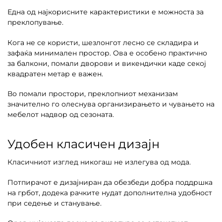
Една од најкорисните карактеристики е можноста за
преклопување.
Кога не се користи, шезлонгот лесно се складира и
зафаќа минимален простор. Ова е особено практично
за балкони, помали дворови и викендички каде секој
квадратен метар е важен.
Во помали простори, преклопниот механизам
значително го олеснува организирањето и чувањето на
мебелот надвор од сезоната.
Удобен класичен дизајн
Класичниот изглед никогаш не излегува од мода.
Потпирачот е дизајниран да обезбеди добра поддршка
на грбот, додека рачките нудат дополнителна удобност
при седење и станување.