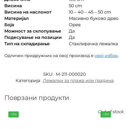
Висина
50 cm
Висина на наслонот
10 – 40 – 45 – 50 cm
Материјал
Масивно буково дрво
Боја
Орев
Можност за склопување
Да
Подесување на позиции
Да
Тип на складирање
Стаклирачка лежалка
Одличен придружник на овој производ е
овој избор
.
SKU:
M-211-000020
Категорија
Лежалки за плажа или градина
Поврзани продукти
Out of stock
-15%
-15%