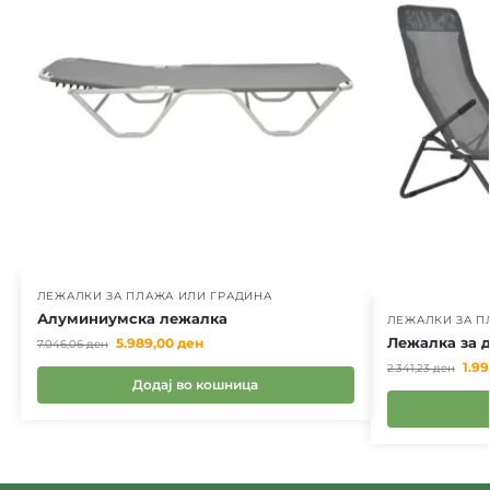
ЛЕЖАЛКИ ЗА ПЛАЖА ИЛИ ГРАДИНА
Алуминиумска лежалка
ЛЕЖАЛКИ ЗА П
Лежалка за 
5.989,00
ден
7.046,06
ден
1.9
2.341,23
ден
Додај во кошница