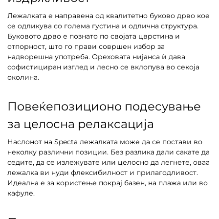
Лежалката е направена од квалитетно буково дрво кое
се одликува со голема густина и одлична структура.
Буковото дрво е познато по својата цврстина и
отпорност, што го прави совршен избор за
надворешна употреба. Ореховата нијанса ѝ дава
софистициран изглед и лесно се вклопува во секоја
околина.
Повеќепозиционо подесување
за целосна релаксација
Наслонот на Specta лежалката може да се постави во
неколку различни позиции. Без разлика дали сакате да
седите, да се излежувате или целосно да легнете, оваа
лежалка ви нуди флексибилност и прилагодливост.
Идеална е за користење покрај базен, на плажа или во
кафуле.