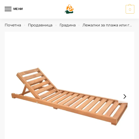
МЕНИ
0
Почетна
Продавница
Градина
Лежалки за плажа или градина
›
›
›