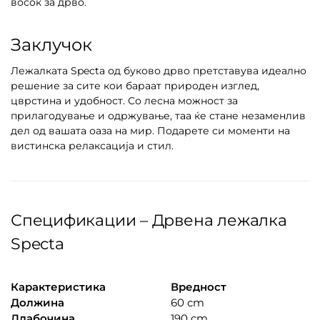
восок за дрво.
Заклучок
Лежалката Specta од буково дрво претставува идеално
решение за сите кои бараат природен изглед,
цврстина и удобност. Со лесна можност за
прилагодување и одржување, таа ќе стане незаменлив
дел од вашата оаза на мир. Подарете си моменти на
вистинска релаксација и стил.
Спецификации – Дрвена лежалка
Specta
Карактеристика
Вредност
Должина
60 cm
Длабочина
190 cm