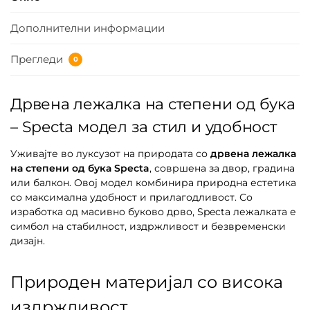
Дополнителни информации
Прегледи
0
Дрвена лежалка на степени од бука
– Specta модел за стил и удобност
Уживајте во луксузот на природата со
дрвена лежалка
на степени од бука Specta
, совршена за двор, градина
или балкон. Овој модел комбинира природна естетика
со максимална удобност и прилагодливост. Со
изработка од масивно буково дрво, Specta лежалката е
симбол на стабилност, издржливост и безвременски
дизајн.
Природен материјал со висока
издржливост