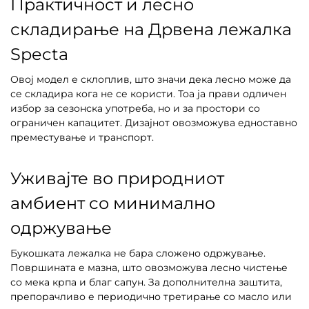
Практичност и лесно
складирање на Дрвена лежалка
Specta
Овој модел е склоплив, што значи дека лесно може да
се складира кога не се користи. Тоа ја прави одличен
избор за сезонска употреба, но и за простори со
ограничен капацитет. Дизајнот овозможува едноставно
преместување и транспорт.
Уживајте во природниот
амбиент со минимално
одржување
Букошката лежалка не бара сложено одржување.
Површината е мазна, што овозможува лесно чистење
со мека крпа и благ сапун. За дополнителна заштита,
препорачливо е периодично третирање со масло или