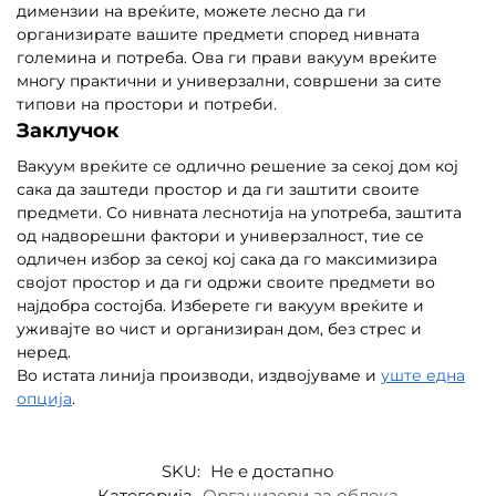
димензии на вреќите, можете лесно да ги
организирате вашите предмети според нивната
големина и потреба. Ова ги прави вакуум вреќите
многу практични и универзални, совршени за сите
типови на простори и потреби.
Заклучок
Вакуум вреќите се одлично решение за секој дом кој
сака да заштеди простор и да ги заштити своите
предмети. Со нивната леснотија на употреба, заштита
од надворешни фактори и универзалност, тие се
одличен избор за секој кој сака да го максимизира
својот простор и да ги одржи своите предмети во
најдобра состојба. Изберете ги вакуум вреќите и
уживајте во чист и организиран дом, без стрес и
неред.
Во истата линија производи, издвојуваме и
уште една
опција
.
SKU:
Не е достапно
Категорија
Организери за облека