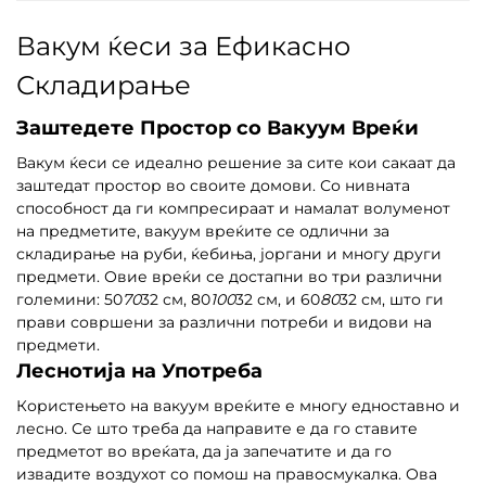
Вакум ќеси за Ефикасно
Складирање
Заштедете Простор со Вакуум Вреќи
Вакум ќеси се идеално решение за сите кои сакаат да
заштедат простор во своите домови. Со нивната
способност да ги компресираат и намалат волуменот
на предметите, вакуум вреќите се одлични за
складирање на руби, ќебиња, јоргани и многу други
предмети. Овие вреќи се достапни во три различни
големини: 50
70
32 см, 80
100
32 см, и 60
80
32 см, што ги
прави совршени за различни потреби и видови на
предмети.
Леснотија на Употреба
Користењето на вакуум вреќите е многу едноставно и
лесно. Се што треба да направите е да го ставите
предметот во вреќата, да ја запечатите и да го
извадите воздухот со помош на правосмукалка. Ова