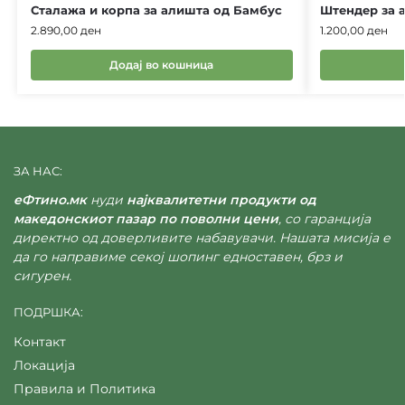
Сталажа и корпа за алишта од Бамбус
Штендер за 
2.890,00
ден
1.200,00
ден
Додај во кошница
ЗА НАС:
еФтино.мк
нуди
најквалитетни продукти од
македонскиот пазар по поволни цени
, со гаранција
директно од доверливите набавувачи. Нашата мисија е
да го направиме секој шопинг едноставен, брз и
сигурен.
ПОДРШКА:
Контакт
Локација
Правила и Политика