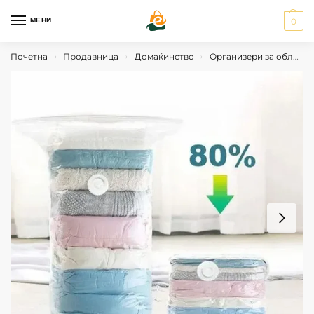
МЕНИ
0
Почетна
Продавница
Домаќинство
Организери за облека
›
›
›