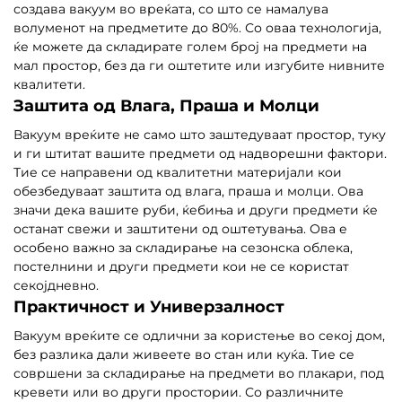
создава вакуум во вреќата, со што се намалува
волуменот на предметите до 80%. Со оваа технологија,
ќе можете да складирате голем број на предмети на
мал простор, без да ги оштетите или изгубите нивните
квалитети.
Заштита од Влага, Праша и Молци
Вакуум вреќите не само што заштедуваат простор, туку
и ги штитат вашите предмети од надворешни фактори.
Тие се направени од квалитетни материјали кои
обезбедуваат заштита од влага, праша и молци. Ова
значи дека вашите руби, ќебиња и други предмети ќе
останат свежи и заштитени од оштетувања. Ова е
особено важно за складирање на сезонска облека,
постелнини и други предмети кои не се користат
секојдневно.
Практичност и Универзалност
Вакуум вреќите се одлични за користење во секој дом,
без разлика дали живеете во стан или куќа. Тие се
совршени за складирање на предмети во плакари, под
кревети или во други простории. Со различните