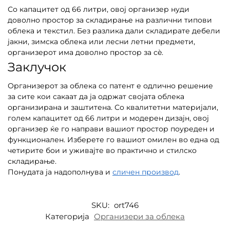
Со капацитет од 66 литри, овој организер нуди
доволно простор за складирање на различни типови
облека и текстил. Без разлика дали складирате дебели
јакни, зимска облека или лесни летни предмети,
организерот има доволно простор за сè.
Заклучок
Организерот за облека со патент е одлично решение
за сите кои сакаат да ја одржат својата облека
организирана и заштитена. Со квалитетни материјали,
голем капацитет од 66 литри и модерен дизајн, овој
организер ќе го направи вашиот простор поуреден и
функционален. Изберете го вашиот омилен во една од
четирите бои и уживајте во практично и стилско
складирање.
Понудата ја надополнува и
сличен производ
.
SKU:
ort746
Категорија
Организери за облека