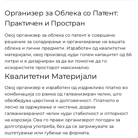
Организер за Облека со Патент:
Практичен и Простран
Овој организер за облека со патент е совршено
решение за складирање и организирање на вашата
облека и лични предмети. Изработен од квалитетни
материјали, овој производ нуди голем капацитет од 66
литри и е дизајниран за да ви помогне да го
искористите просторот максимално.
Квалитетни Материјали
Овој организер е изработен од издржливо платно во
комбинација со рамка од галванизиран челик, што
обезбедува цврстина и долговечност. Платното е
лесно за одржување и чистење, додека
галванизираниот челик нуди стабилност и отпорност
на корозија. Ова го прави организерот погоден за
долготрајна употреба, без да се загрижувате за
оштетување или губење на формата.