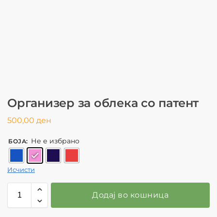
Организер за облека со патент
500,00
ден
Не е избрано
БОЈА
:
Исчисти
Додај во кошница