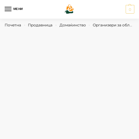
МЕНИ
0
Почетна
Продавница
Домаќинство
Организери за облека
›
›
›