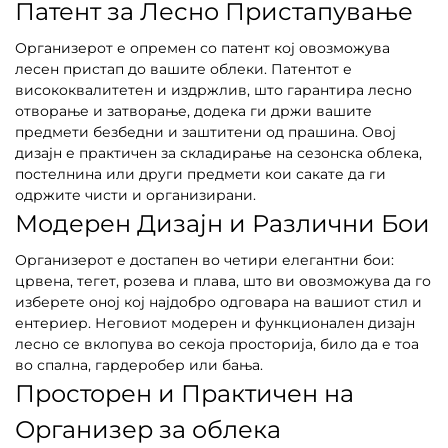
Патент за Лесно Пристапување
Организерот е опремен со патент кој овозможува
лесен пристап до вашите облеки. Патентот е
висококвалитетен и издржлив, што гарантира лесно
отворање и затворање, додека ги држи вашите
предмети безбедни и заштитени од прашина. Овој
дизајн е практичен за складирање на сезонска облека,
постелнина или други предмети кои сакате да ги
одржите чисти и организирани.
Модерен Дизајн и Различни Бои
Организерот е достапен во четири елегантни бои:
црвена, тегет, розева и плава, што ви овозможува да го
изберете оној кој најдобро одговара на вашиот стил и
ентериер. Неговиот модерен и функционален дизајн
лесно се вклопува во секоја просторија, било да е тоа
во спална, гардеробер или бања.
Просторен и Практичен на
Организер за облека