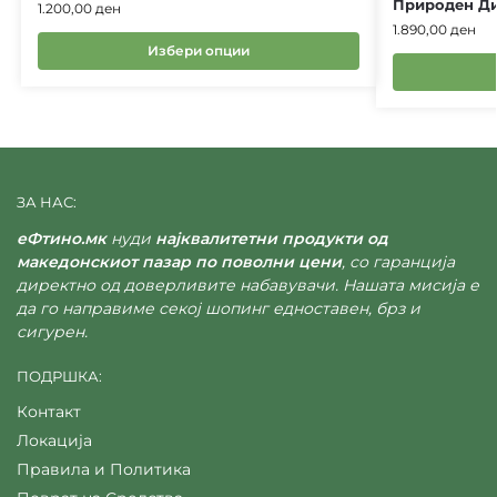
Природен Ди
1.200,00
ден
1.890,00
ден
Избери опции
ЗА НАС:
еФтино.мк
нуди
најквалитетни продукти од
македонскиот пазар по поволни цени
, со гаранција
директно од доверливите набавувачи. Нашата мисија е
да го направиме секој шопинг едноставен, брз и
сигурен.
ПОДРШКА:
Контакт
Локација
Правила и Политика