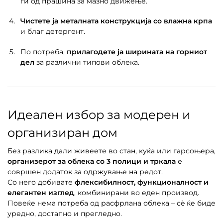
ги од прашина за мазно движење.
Чистете ја металната конструкција со влажна крпа
и благ детергент.
По потреба,
прилагодете ја ширината на горниот
дел
за различни типови облека.
Идеален избор за модерен и
организиран дом
Без разлика дали живеете во стан, куќа или гарсоњера,
организерот за облека со 3 полици и тркала
е
совршен додаток за одржување на редот.
Со него добивате
флексибилност, функционалност и
елегантен изглед
, комбинирани во еден производ.
Повеќе нема потреба од расфрлана облека – сè ќе биде
уредно, достапно и прегледно.