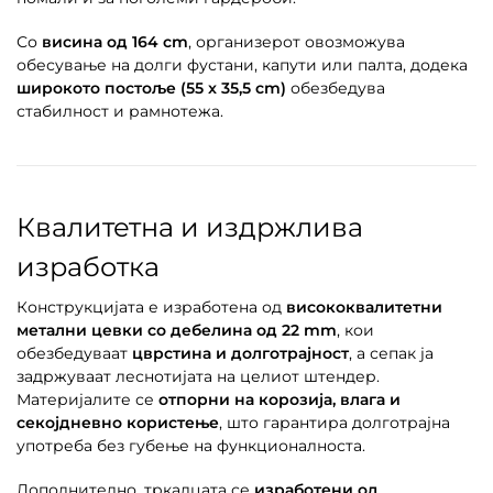
Со
висина од 164 cm
, организерот овозможува
обесување на долги фустани, капути или палта, додека
широкото постоље (55 x 35,5 cm)
обезбедува
стабилност и рамнотежа.
Квалитетна и издржлива
изработка
Конструкцијата е изработена од
висококвалитетни
метални цевки со дебелина од 22 mm
, кои
обезбедуваат
цврстина и долготрајност
, а сепак ја
задржуваат леснотијата на целиот штендер.
Материјалите се
отпорни на корозија, влага и
секојдневно користење
, што гарантира долготрајна
употреба без губење на функционалноста.
Дополнително, тркалцата се
изработени од