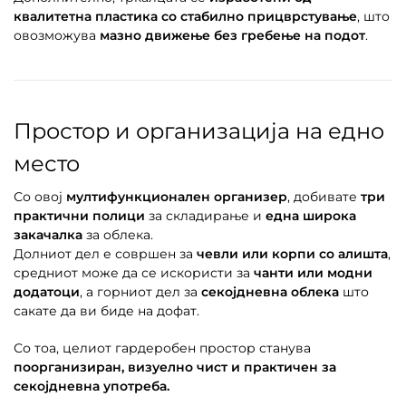
квалитетна пластика со стабилно прицврстување
, што
овозможува
мазно движење без гребење на подот
.
Простор и организација на едно
место
Со овој
мултифункционален организер
, добивате
три
практични полици
за складирање и
една широка
закачалка
за облека.
Долниот дел е совршен за
чевли или корпи со алишта
,
средниот може да се искористи за
чанти или модни
додатоци
, а горниот дел за
секојдневна облека
што
сакате да ви биде на дофат.
Со тоа, целиот гардеробен простор станува
поорганизиран, визуелно чист и практичен за
секојдневна употреба.