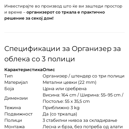
Инвестирајте во производ што ќе ви заштеди простор
и време –
организерот со тркала е практично
решение за секој дом!
Спецификации за Организер за
облека со 3 полици
Карактеристика
Опис
Тип
Организер / штендер со три полици
Материјал
Метални цевки (22 mm)
Боја
Црна или сребрена
Висина: 164 cm / Ширина: 55–95 cm /
Димензии
Постоље: 55 x 35,5 cm
Тежина
Приближно 3 kg
Подвижност
Да (со тркалца)
Полици
3 стабилни нивоа за складирање
Монтажа
Лесна и брза, без потреба од алати