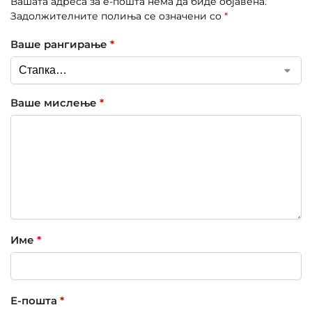
Вашата адреса за е-пошта нема да биде објавена.
Задолжителните полиња се означени со
*
Ваше рангирање
*
Ваше мислење
*
Име
*
Е-пошта
*