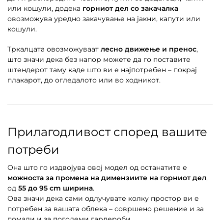
или кошули, додека
горниот дел со закачалка
овозможува уредно закачување на јакни, капути или
кошули.
Тркалцата овозможуваат
лесно движење и пренос
,
што значи дека без напор можете да го поставите
штендерот таму каде што ви е најпотребен – покрај
плакарот, до огледалото или во ходникот.
Прилагодливост според вашите
потреби
Она што го издвојува овој модел од останатите е
можноста за промена на димензиите на горниот дел
,
од
55 до 95 cm ширина
.
Ова значи дека сами одлучувате колку простор ви е
потребен за вашата облека – совршено решение и за
помали и за поголеми гардероби.