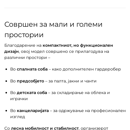
Совршен за мали и големи
простории
Благодарение на
компактниот, но функционален
дизајн
, овој модел совршено се прилагодува на
различни простори –
Во
спалната соба
– како дополнителен гардеробер
Во
предсобјето
– за палта, јакни и чанти
Во
детската соба
– за складирање на облека и
играчки
Во
канцеларијата
– за одржување на професионален
изглед
Со
лесна мобилност и стабилност
, организерот