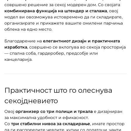
совршено решение за секој модерен дом. Со својата
комбинирана функција на штендер и сталажа
, овој
модел ви овозможува истовремено да ги складирате,
организирате и прикажете вашите омилени парчиња
облека на едно место.
Благодарение на
елегантниот дизајн и практичната
изработка
, совршено се вклопува во секоја просторија
— спална соба, гардеробер, предсобје или
канцеларија.
Практичност што го олеснува
секојдневието
Овој
организер со три полици и тркала
е дизајниран
за максимална удобност и ефикасност.
Со
три стабилни нивоа за складирање
, имате простор
да ги распоредите чевлите, кутии со додатоци, чанти