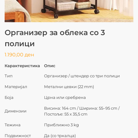
Организер за облека со 3
полици
1.190,00
ден
Карактеристика
Опис
Тип
Организер / штендер со три полици
Материјал
Метални цевки (22 mm)
Боја
Црна или сребрена
Висина: 164 cm / Ширина: 55–95 cm /
Димензии
Постоље: 55 x 35,5 cm
Тежина
Приближно 3 kg
Подвижност
Да (со тркалца)