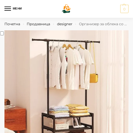
МЕНИ
0
Почетна
Продавница
designer
Организер за облека со 3 полици
›
›
›