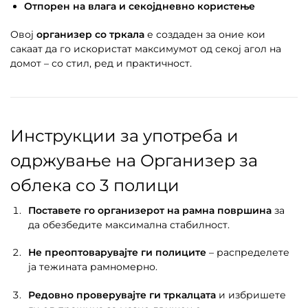
Отпорен на влага и секојдневно користење
Овој
организер со тркала
е создаден за оние кои
сакаат да го искористат максимумот од секој агол на
домот – со стил, ред и практичност.
Инструкции за употреба и
одржување на Организер за
облека со 3 полици
Поставете го организерот на рамна површина
за
да обезбедите максимална стабилност.
Не преоптоварувајте ги полиците
– распределете
ја тежината рамномерно.
Редовно проверувајте ги тркалцата
и избришете