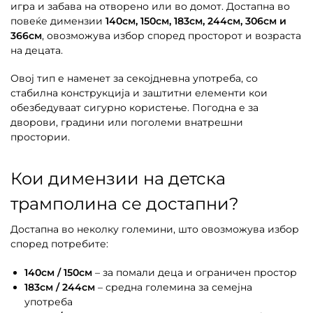
игра и забава на отворено или во домот. Достапна во
повеќе димензии
140см, 150см, 183см, 244см, 306см и
366см
, овозможува избор според просторот и возраста
на децата.
Овој тип е наменет за секојдневна употреба, со
стабилна конструкција и заштитни елементи кои
обезбедуваат сигурно користење. Погодна е за
дворови, градини или поголеми внатрешни
простории.
Кои димензии на детска
трамполина се достапни?
Достапна во неколку големини, што овозможува избор
според потребите:
140см / 150см
– за помали деца и ограничен простор
183см / 244см
– средна големина за семејна
употреба