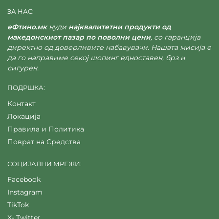
ЗА НАС:
еФтино.мк
нуди
најквалитетни продукти од
македонскиот пазар по поволни цени
, со гаранција
директно од доверливите набавувачи. Нашата мисија е
да го направиме секој шопинг едноставен, брз и
сигурен.
ПОДРШКА:
Контакт
Локација
Правила и Политика
Поврат на Средства
СОЦИЈАЛНИ МРЕЖИ:
Facebook
Instagram
TikTok
X- Twitter