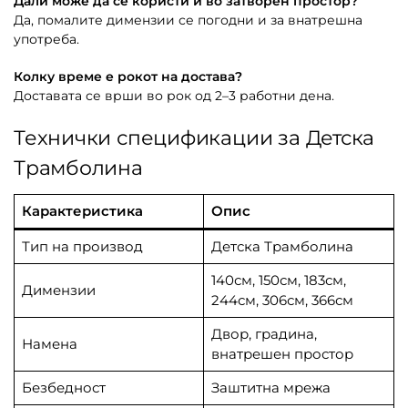
Дали може да се користи и во затворен простор?
Да, помалите димензии се погодни и за внатрешна
употреба.
Колку време е рокот на достава?
Доставата се врши во рок од 2–3 работни дена.
Технички спецификации за Детска
Трамболина
Карактеристика
Опис
Тип на производ
Детска Трамболина
140см, 150см, 183см,
Димензии
244см, 306см, 366см
Двор, градина,
Намена
внатрешен простор
Безбедност
Заштитна мрежа