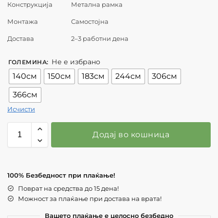
Конструкција
Метална рамка
Монтажа
Самостојна
Достава
2–3 работни дена
Не е избрано
ГОЛЕМИНА
:
140см
150см
183см
244см
306см
366см
Исчисти
Додај во кошница
100% Безбедност при плаќање!
Поврат на средства до 15 дена!
Можност за плаќање при достава на врата!
Вашето плаќање е целосно безбедно