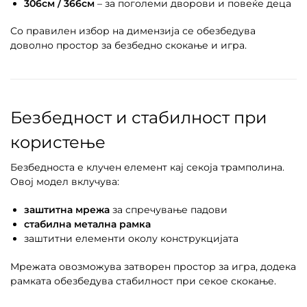
306см / 366см
– за поголеми дворови и повеќе деца
Со правилен избор на димензија се обезбедува
доволно простор за безбедно скокање и игра.
Безбедност и стабилност при
користење
Безбедноста е клучен елемент кај секоја трамполина.
Овој модел вклучува:
заштитна мрежа
за спречување падови
стабилна метална рамка
заштитни елементи околу конструкцијата
Мрежата овозможува затворен простор за игра, додека
рамката обезбедува стабилност при секое скокање.