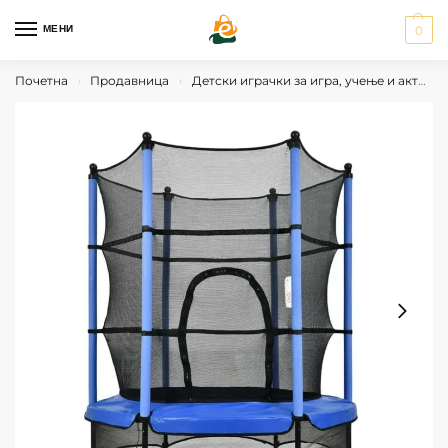
МЕНИ
0
Почетна
Продавница
Детски играчки за игра, учење и активности
›
›