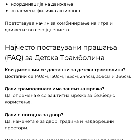
координација на движења
зголемена физичка активност
Претставува начин за комбинирање на игра и
движење во секојдневието.
Најчесто поставувани прашања
(FAQ) за Детска Трамболина
Кои димензии се достапни за детска трамполина?
Достапни се 140см, 150см, 183см, 244см, 306см и 366см.
Дали трамполината има заштитна мрежа?
Да, опремена е со заштитна мрежа за безбедно
користење.
Дали е погодна за двор?
Да, наменета е за двор, градина и надворешни
простори.