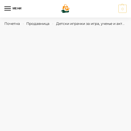
МЕНИ
0
Почетна
Продавница
Детски играчки за игра, учење и активности
›
›