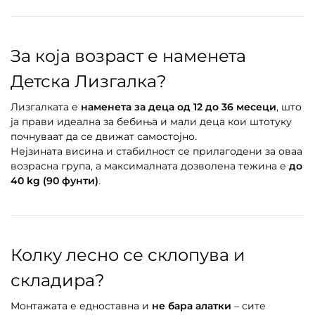
За која возраст е наменета
Детска Лизгалка?
Лизгалката е
наменета за деца од 12 до 36 месеци
, што
ја прави идеална за бебиња и мали деца кои штотуку
почнуваат да се движат самостојно.
Нејзината висина и стабилност се прилагодени за оваа
возрасна група, а максималната дозволена тежина е
до
40 kg (90 фунти)
.
Колку лесно се склопува и
складира?
Монтажата е едноставна и
не бара алатки
– сите