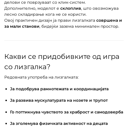
делови се поврзуваат со клик-систем.
Дополнително, моделот е
склоплив
, што овозможува
лесно складирање кога не се користи.
Овој практичен дизајн ја прави лизгалката
совршена и
за мали станови
, бидејќи зазема минимален простор.
Какви се придобивките од игра
со лизгалка?
Редовната употреба на лизгалката:
Ја подобрува рамнотежата и координацијата
Ја развива мускулатурата на нозете и трупот
Го поттикнува чувството за храброст и самодоверба
Ја зголемува физичката активност на децата