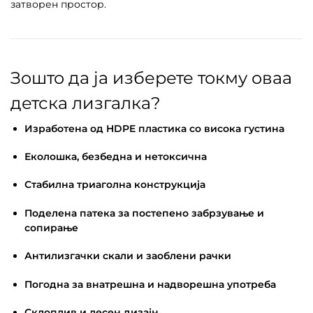
затворен простор.
Зошто да ја изберете токму оваа
детска лизгалка?
Изработена од HDPE пластика со висока густина
Еколошка, безбедна и нетоксична
Стабилна триаголна конструкција
Поделена патека за постепено забрзување и
сопирање
Антилизгачки скали и заоблени рачки
Погодна за внатрешна и надворешна употреба
Склоплив и лесен дизајн