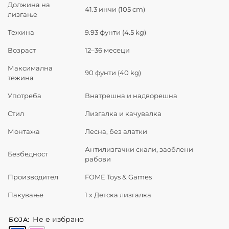
Должина на
41.3 инчи (105 cm)
лизгање
Тежина
9.93 фунти (4.5 kg)
Возраст
12–36 месеци
Максимална
90 фунти (40 kg)
тежина
Употреба
Внатрешна и надворешна
Стил
Лизгалка и качувалка
Монтажа
Лесна, без алатки
Антилизгачки скали, заоблени
Безбедност
рабови
Производител
FOME Toys & Games
Пакување
1 x Детска лизгалка
Не е избрано
БОЈА
: