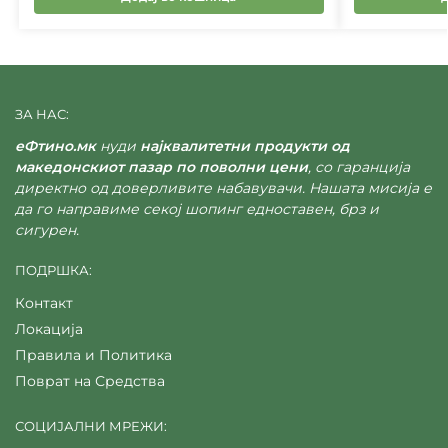
ЗА НАС:
еФтино.мк
нуди
најквалитетни продукти од
македонскиот пазар по поволни цени
, со гаранција
директно од доверливите набавувачи. Нашата мисија е
да го направиме секој шопинг едноставен, брз и
сигурен.
ПОДРШКА:
Контакт
Локација
Правила и Политика
Поврат на Средства
СОЦИЈАЛНИ МРЕЖИ: