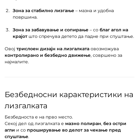
Зона за стабилно лизгање
– мазна и удобна
површина.
Зона за забавување и сопирање
– со
благ агол на
крајот
што спречува детето да падне при спуштање.
Овој
трислоен дизајн на лизгалката
овозможува
контролирано и безбедно движење
, совршено за
најмалите.
Безбедносни карактеристики на
лизгалката
Безбедноста е на прво место.
Секој дел од лизгалката е
мазно полиран
,
без остри
агли
и со
проширување во делот за чекање пред
спуштање
.