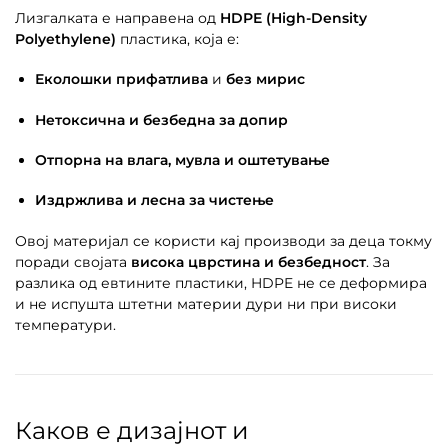
Лизгалката е направена од
HDPE (High-Density
Polyethylene)
пластика, која е:
Еколошки прифатлива
и
без мирис
Нетоксична и безбедна за допир
Отпорна на влага, мувла и оштетување
Издржлива и лесна за чистење
Овој материјал се користи кај производи за деца токму
поради својата
висока цврстина и безбедност
. За
разлика од евтините пластики, HDPE не се деформира
и не испушта штетни материи дури ни при високи
температури.
Каков е дизајнот и