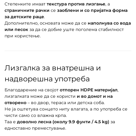
Степенките имаат
текстура против лизгање
, а
страничните рачки
се
заоблени и со пријатна форма
за детските раце
.
Дополнително, основата може да се
наполнува со вода
или песок
за да се добие уште поголема стабилност
при користење.
Лизгалка за внатрешна и
надворешна употреба
Благодарение на својот
отпорен HDPE материјал
,
лизгалката може да се користи
и во домот и на
отворено
– во двор, тераса или детска соба.
Не ја оштетува сонцето ниту влагата, а по употреба се
чисти само со влажна крпа.
Таа е
доволно лесна (околу 9.9 фунти / 4.5 kg)
за
едноставно преместување.