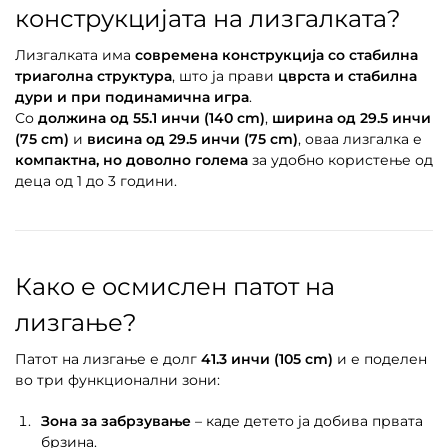
конструкцијата на лизгалката?
Лизгалката има
современа конструкција со стабилна
триаголна структура
, што ја прави
цврста и стабилна
дури и при подинамична игра
.
Со
должина од 55.1 инчи (140 cm)
,
ширина од 29.5 инчи
(75 cm)
и
висина од 29.5 инчи (75 cm)
, оваа лизгалка е
компактна, но доволно голема
за удобно користење од
деца од 1 до 3 години.
Како е осмислен патот на
лизгање?
Патот на лизгање е долг
41.3 инчи (105 cm)
и е поделен
во три функционални зони:
Зона за забрзување
– каде детето ја добива првата
брзина.