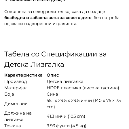
Совршена за секој родител кој сака да создаде
безбедна и забавна зона за своето дете
, без потреба
од скапи надворешни игралишта.
Табела со Спецификации за
Детска Лизгалка
Карактеристика
Опис
Производ
Детска лизгалка
Материјал
HDPE пластика (висока густина)
Боја
Сина
55.1 x 29.5 x 29.5 инчи (140 x 75 x 75
Димензии
cm)
Должина на
41.3 инчи (105 cm)
лизгање
Тежина
9.93 фунти (4.5 kg)