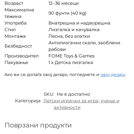
Возраст
12–36 месеци
Максимална
90 фунти (40 kg)
тежина
Употреба
Внатрешна и надворешна
Стил
Лизгалка и качувалка
Монтажа
Лесна, без алатки
Антилизгачки скали, заоблени
Безбедност
рабови
Производител
FOME Toys & Games
Пакување
1 x Детска лизгалка
Ако ви се допаѓа овој дизајн, погледнете и
овој дизајн
.
SKU:
Не е достапно
Категорија
Детски играчки за игра, учење и
активности
Поврзани продукти