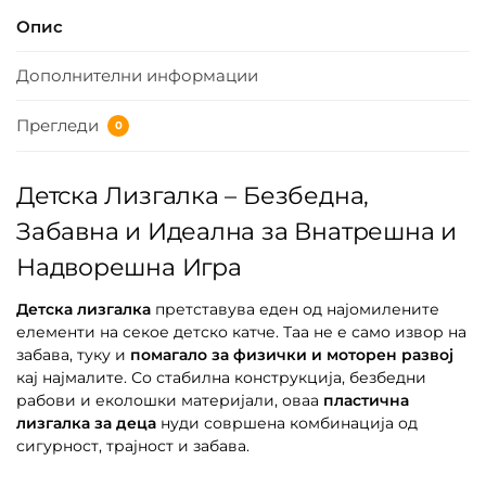
Опис
Дополнителни информации
Прегледи
0
Детска Лизгалка – Безбедна,
Забавна и Идеална за Внатрешна и
Надворешна Игра
Детска лизгалка
претставува еден од најомилените
елементи на секое детско катче. Таа не е само извор на
забава, туку и
помагало за физички и моторен развој
кај најмалите. Со стабилна конструкција, безбедни
рабови и еколошки материјали, оваа
пластична
лизгалка за деца
нуди совршена комбинација од
сигурност, трајност и забава.