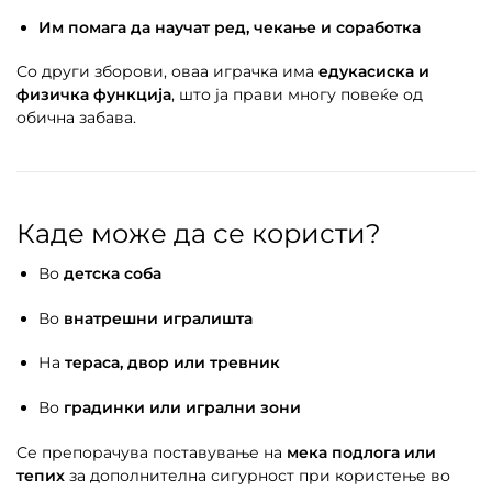
Им помага да научат ред, чекање и соработка
Со други зборови, оваа играчка има
едукасиска и
физичка функција
, што ја прави многу повеќе од
обична забава.
Каде може да се користи?
Во
детска соба
Во
внатрешни игралишта
На
тераса, двор или тревник
Во
градинки или игрални зони
Се препорачува поставување на
мека подлога или
тепих
за дополнителна сигурност при користење во