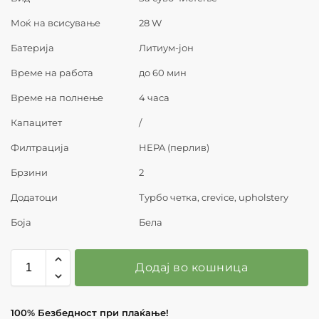
Моќ на всисување
28 W
Батерија
Литиум-јон
Време на работа
до 60 мин
Време на полнење
4 часа
Капацитет
/
Филтрација
HEPA (перлив)
Брзини
2
Додатоци
Турбо четка, crevice, upholstery
Боја
Бела
Додај во кошница
100% Безбедност при плаќање!