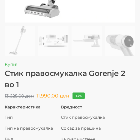
Купи!
Стик правосмукалка Gorenje 2
во 1
11.990,00
ден
13.625,00
ден
-12%
Карактеристика
Вредност
Тип
Стик правосмукалка
Тип на правосмукалка
Со сад за прашина
Вид
За суво чистење