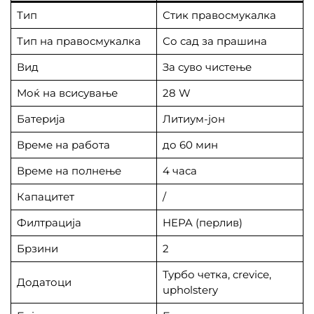
Тип
Стик правосмукалка
Тип на правосмукалка
Со сад за прашина
Вид
За суво чистење
Моќ на всисување
28 W
Батерија
Литиум-јон
Време на работа
до 60 мин
Време на полнење
4 часа
Капацитет
/
Филтрација
HEPA (перлив)
Брзини
2
Турбо четка, crevice,
Додатоци
upholstery