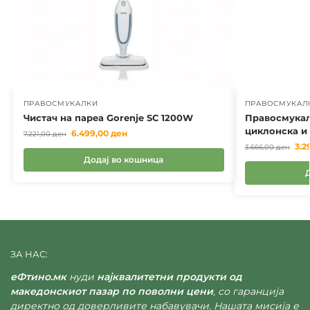
ПРАВОСМУКАЛКИ
ПРАВОСМУКАЛ
Чистач на пареа Gorenje SC 1200W
Правосмукал
циклонска и
6.499,00
ден
7.221,00
ден
3.2
3.666,00
ден
Додај во кошница
ЗА НАС:
еФтино.мк
нуди
најквалитетни продукти од
македонскиот пазар по поволни цени
, со гаранција
директно од доверливите набавувачи. Нашата мисија е