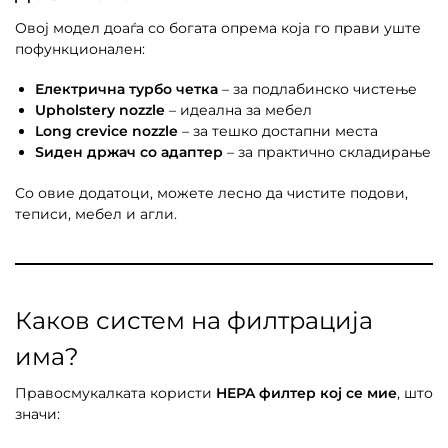
Овој модел доаѓа со богата опрема која го прави уште
пофункционален:
Електрична турбо четка
– за подлабинско чистење
Upholstery nozzle
– идеална за мебел
Long crevice nozzle
– за тешко достапни места
Ѕиден држач со адаптер
– за практично складирање
Со овие додатоци, можете лесно да чистите подови,
теписи, мебел и агли.
Каков систем на филтрација
има?
Правосмукалката користи
HEPA филтер кој се мие
, што
значи: