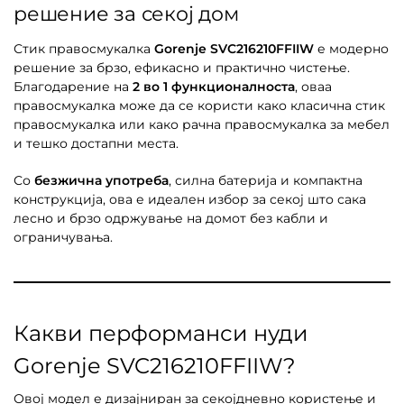
решение за секој дом
Стик правосмукалка
Gorenje SVC216210FFIIW
е модерно
решение за брзо, ефикасно и практично чистење.
Благодарение на
2 во 1 функционалноста
, оваа
правосмукалка може да се користи како класична стик
правосмукалка или како рачна правосмукалка за мебел
и тешко достапни места.
Со
безжична употреба
, силна батерија и компактна
конструкција, ова е идеален избор за секој што сака
лесно и брзо одржување на домот без кабли и
ограничувања.
Какви перформанси нуди
Gorenje SVC216210FFIIW?
Овој модел е дизајниран за секојдневно користење и