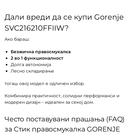
Дали вреди да се купи Gorenje
SVC216210FFIIW?
Ако бараш:
Безжична правосмукалка
2 во 1 функционалност
Долга автономија
Лесно складирање
тогаш овој модел е одличен избор.
Комбинира практичност, солидни перформанси и
модерен дизајн – идеален за секој дом.
Често поставувани прашања (FAQ)
за Стик правосмукалка GORENJE