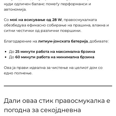
нуди одличен баланс помеѓу перформанси и
автономија.
Со
моќ на всисување од 28 W
, правосмукалката
обезбедува ефикасно собирање на прашина, влакна и
ситни честички од различни површини.
Благодарение на
литиум-јонската батерија
, добивате:
До
25 минути работа на максимална брзина
До
60 минути работа на минимална брзина
Ова ја прави идеална за чистење на целиот дом со
едно полнење.
Дали оваа стик правосмукалка е
погодна за секојдневна