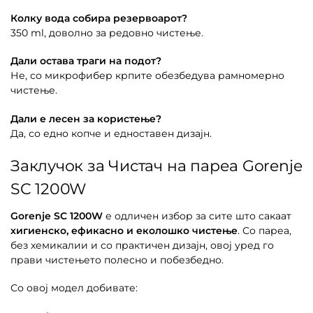
Колку вода собира резервоарот?
350 ml, доволно за редовно чистење.
Дали остава траги на подот?
Не, со микрофибер крпите обезбедува рамномерно
чистење.
Дали е лесен за користење?
Да, со едно копче и едноставен дизајн.
Заклучок за Чистач на пареа Gorenje
SC 1200W
Gorenje SC 1200W
е одличен избор за сите што сакаат
хигиенско, ефикасно и еколошко чистење
. Со пареа,
без хемикалии и со практичен дизајн, овој уред го
прави чистењето полесно и побезбедно.
Со овој модел добивате: