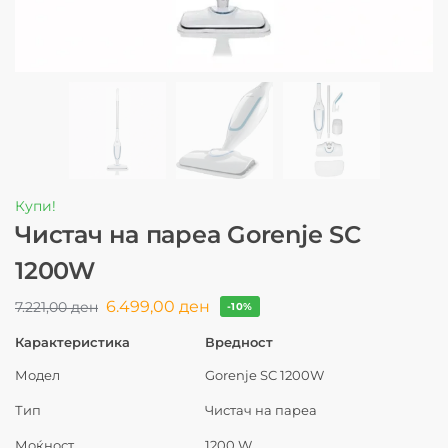
Купи!
Чистач на пареа Gorenje SC
1200W
6.499,00
ден
7.221,00
ден
-10%
Карактеристика
Вредност
Модел
Gorenje SC 1200W
Тип
Чистач на пареа
Моќност
1200 W