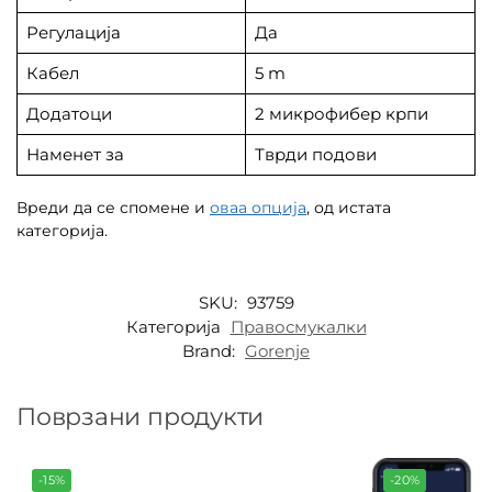
Регулација
Да
Кабел
5 m
Додатоци
2 микрофибер крпи
Наменет за
Тврди подови
Вреди да се спомене и
оваа опција
, од истата
категорија.
SKU:
93759
Категорија
Правосмукалки
Brand:
Gorenje
Поврзани продукти
-15%
-20%