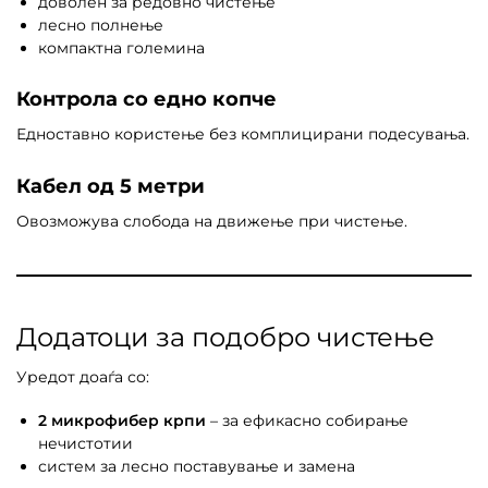
доволен за редовно чистење
лесно полнење
компактна големина
Контрола со едно копче
Едноставно користење без комплицирани подесувања.
Кабел од 5 метри
Овозможува слобода на движење при чистење.
Додатоци за подобро чистење
Уредот доаѓа со:
2 микрофибер крпи
– за ефикасно собирање
нечистотии
систем за лесно поставување и замена