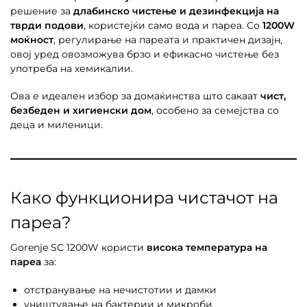
решение за
длабинско чистење и дезинфекција на
тврди подови
, користејќи само вода и пареа. Со
1200W
моќност
, регулирање на пареата и практичен дизајн,
овој уред овозможува брзо и ефикасно чистење без
употреба на хемикалии.
Ова е идеален избор за домаќинства што сакаат
чист,
безбеден и хигиенски дом
, особено за семејства со
деца и миленици.
Како функционира чистачот на
пареа?
Gorenje SC 1200W користи
висока температура на
пареа
за:
отстранување на нечистотии и дамки
уништување на бактерии и микроби