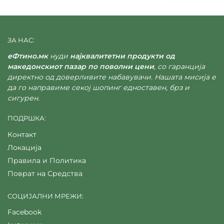
ЗА НАС:
еФтино.мк
нуди
најквалитетни продукти од
македонскиот пазар по поволни цени
, со гаранција
директно од доверливите набавувачи. Нашата мисија е
да го направиме секој шопинг едноставен, брз и
сигурен.
ПОДРШКА:
Контакт
Локација
Правила и Политика
Поврат на Средства
СОЦИЈАЛНИ МРЕЖИ:
Facebook