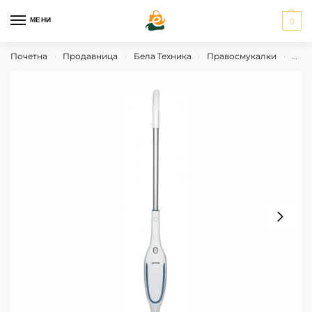
МЕНИ
0
Почетна
Продавница
Бела Техника
Правосмукалки
Чист
›
›
›
›