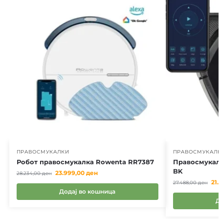
ПРАВОСМУКАЛКИ
ПРАВОСМУКАЛ
Робот правосмукалка Rowenta RR7387
Правосмукал
BK
23.999,00
ден
28.234,00
ден
21
27.488,00
ден
Додај во кошница