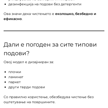
дезинфекција на подови без детергенти
Ова значи дека чистењето е
еколошко, безбедно и
ефикасно
.
Дали е погоден за сите типови
подови?
Овој модел е дизајниран за:
плочки
ламинат
паркет
други тврди подови
Со правилно користење, обезбедува чистење без
оштетување на површините.