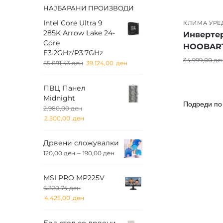
НАЈБАРАНИ ПРОИЗВОДИ
Intel Core Ultra 9
КЛИМА УРЕ
285K Arrow Lake 24-
Инверте
Core
HOOBART
E3.2GHz/P3.7GHz
34.999,00
де
55.891,43
ден
39.124,00
ден
ПВЦ Панел
Midnight
2.980,00
ден
2.500,00
ден
Дрвени сложувалки
–
120,00
ден
190,00
ден
MSI PRO MP225V
6.320,74
ден
4.425,00
ден
Бел стол со дрвени