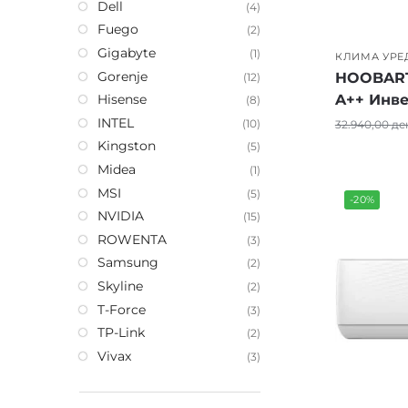
Dell
(4)
Стабил
Fuego
Енерге
(2)
Практи
Gigabyte
(1)
КЛИМА УРЕ
Модере
Gorenje
HOOBART
(12)
Одличе
A++ Инв
Hisense
(8)
INTEL
(10)
32.940,00
де
Kingston
(5)
Midea
(1)
MSI
(5)
-20%
NVIDIA
(15)
ROWENTA
(3)
Samsung
(2)
Skyline
(2)
T-Force
(3)
TP-Link
(2)
Vivax
(3)