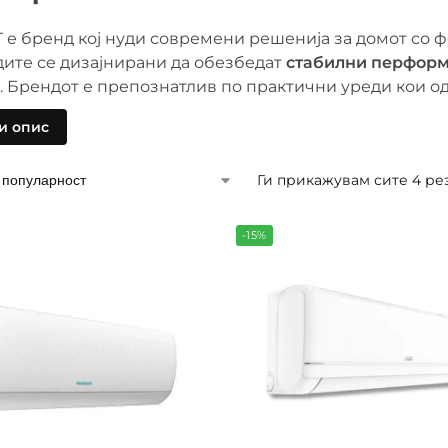
е бренд кој нуди современи решенија за домот со фо
ите се дизајнирани да обезбедат
стабилни перформ
. Брендот е препознатлив по практични уреди кои о
и опис
ата на HOOBART се вклучени апарати за домаќинство
ени за сигурна и долготрајна работа. Тие обезбедув
 во користењето. Овој бренд е одличен избор за кор
Ги прикажувам сите 4 ре
-15%
постојано се развива и ги следи современите технол
алност, уредите лесно се вклопуваат во секој прост
 на деталите и долготрајноста.
то да изберете HOOBART?