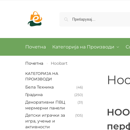
Почетна
Категорија на Производи
С
Почетна
Hoobart
›
КАТЕГОРИЈА НА
Hoo
ПРОИЗВОДИ
Бела Техника
(46)
Градина
(250)
Декоративни ПВЦ
(31)
мермерни панели
HOOB
Детски играчки за
(105)
игра, учење и
пер
активности