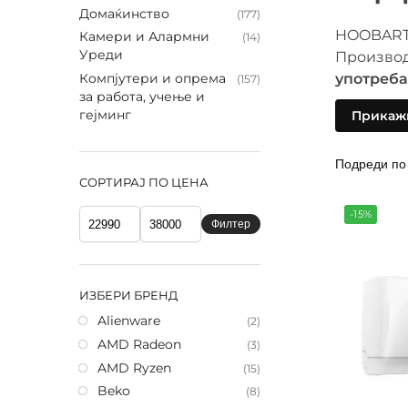
Домаќинство
(177)
HOOBART 
Камери и Алармни
(14)
Уреди
Производ
Компјутери и опрема
употреба
(157)
за работа, учење и
гејминг
Прикаж
Во понуд
се создад
удобност
СОРТИРАЈ ПО ЦЕНА
цена.
-15%
Брендот 
Филтер
функцион
внимание
ИЗБЕРИ БРЕНД
Alienware
(2)
AMD Radeon
(3)
Зош
AMD Ryzen
(15)
Beko
(8)