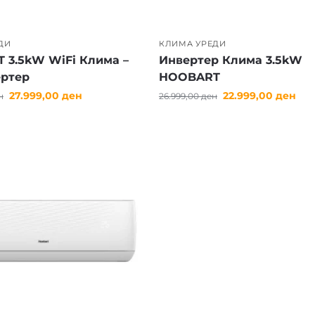
ни и сигурни перформанси
тска ефикасност
чни и лесни за користење уреди
ДИ
КЛИМА УРЕДИ
н и функционален дизајн
 3.5kW WiFi Клима –
Инвертер Клима 3.5kW
н однос цена и квалитет
ертер
HOOBART
27.999,00
ден
22.999,00
ден
н
26.999,00
ден