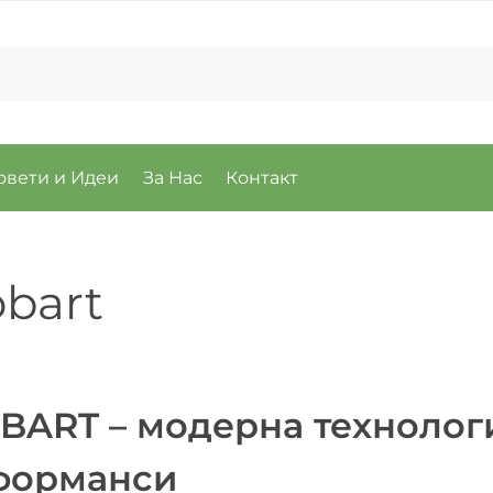
овети и Идеи
За Нас
Контакт
bart
ART – модерна технологи
форманси