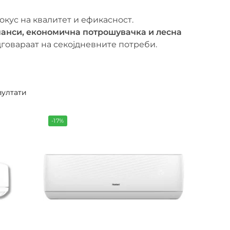
кус на квалитет и ефикасност.
анси, економична потрошувачка и лесна
дговараат на секојдневните потреби.
 и системи за климатизација. Производите
аат добра енергетска ефикасност и
исници кои бараат квалитет по достапна
зултати
-17%
ошки трендови. Со модерен дизајн и
ор. Производите се изработени со