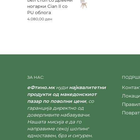
ногарки Cian II со
PU облога
4.080,00
ден
ЗА НАС:
ПОДРШК
еФтино.мк
нуди
најквалитетни
Контак
продукти од македонскиот
Локаци
пазар по поволни цени
, со
Правил
гаранција директно од
Поврат
доверливите набавувачи.
Нашата мисија е да го
направиме секој шопинг
едноставен, брз и сигурен.