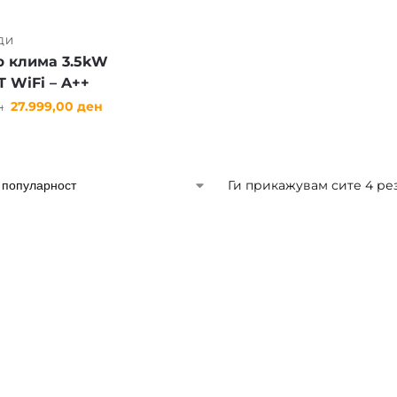
ДИ
р клима 3.5kW
 WiFi – A++
27.999,00
ден
н
Ги прикажувам сите 4 ре