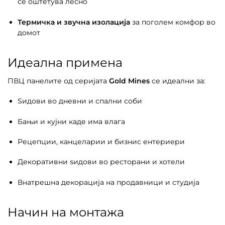
се оштетува лесно
Термичка и звучна изолација
за поголем комфор во
домот
Идеална примена
ПВЦ панелите од серијата
Gold Mines
се идеални за:
Ѕидови во дневни и спални соби
Бањи и кујни каде има влага
Рецепции, канцеларии и бизнис ентериери
Декоративни ѕидови во ресторани и хотели
Внатрешна декорација на продавници и студија
Начин на монтажа