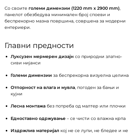
Со своите
големи димензии (1220 mm x 2900 mm)
,
панелот обезбедува минимален број споеви и
беспрекорно мазна површина, совршена за модерни
ентериери.
Главни предности
Луксузен мермерен дизајн
со природни златно-
сиви нијанси
Големи димензии
за беспрекорна визуелна целина
Отпорност на влага и мувла
, погоден за бањи и
кујни
Лесна монтажа
без потреба од малтер или плочки
Едноставно одржување
– се чисти со влажна крпа
Издржлив материјал
кој не се лупи, не бледее и не