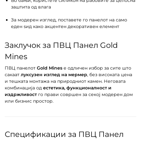
Во бањи, користете силикон на рабовите за целосна
заштита од влага
За модерен изглед, поставете го панелот на само
еден ѕид како акцентен декоративен елемент
Заклучок за ПВЦ Панел Gold
Mines
ПВЦ панелот
Gold Mines
е одличен избор за сите што
сакаат
луксузен изглед на мермер
, без високата цена
и тешката монтажа на природниот камен. Неговата
комбинација од
естетика, функционалност и
издржливост
го прави совршен за секој модерен дом
или бизнис простор.
Спецификации за ПВЦ Панел