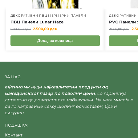
ДЕКОРАТИВНИ ПВЦ МЕРМЕРНИ ПАНЕЛИ
ДЕКОРАТИВНИ
ПВЦ Панели Lunar Haze
PVC Панели з
2.500,00
ден
2.5
2.980,00
ден
2.980,00
ден
Додај во кошница
ЗА НАС:
еФтино.мк
нуди
најквалитетни продукти од
македонскиот пазар по поволни цени
, со гаранција
директно од доверливите набавувачи. Нашата мисија е
да го направиме секој шопинг едноставен, брз и
сигурен.
ПОДРШКА:
Контакт