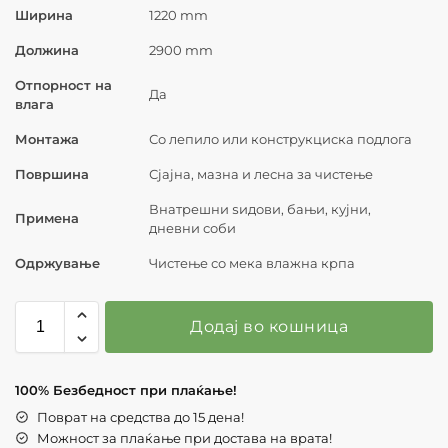
Ширина
1220 mm
Должина
2900 mm
Отпорност на
Да
влага
Монтажа
Со лепило или конструкциска подлога
Површина
Сјајна, мазна и лесна за чистење
Внатрешни ѕидови, бањи, кујни,
Примена
дневни соби
Одржување
Чистење со мека влажна крпа
Додај во кошница
100% Безбедност при плаќање!
Поврат на средства до 15 дена!
Можност за плаќање при достава на врата!