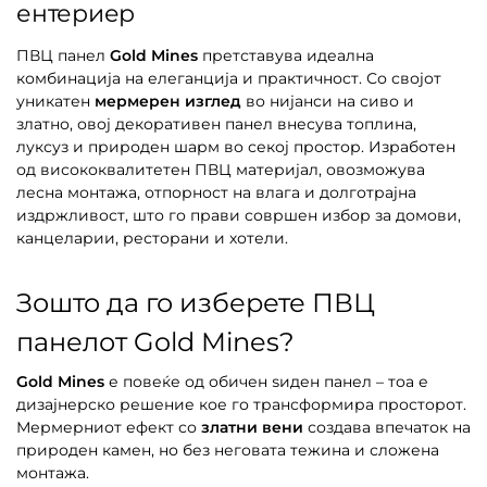
ентериер
ПВЦ панел
Gold Mines
претставува идеална
комбинација на елеганција и практичност. Со својот
уникатен
мермерен изглед
во нијанси на сиво и
златно, овој декоративен панел внесува топлина,
луксуз и природен шарм во секој простор. Изработен
од висококвалитетен ПВЦ материјал, овозможува
лесна монтажа, отпорност на влага и долготрајна
издржливост, што го прави совршен избор за домови,
канцеларии, ресторани и хотели.
Зошто да го изберете ПВЦ
панелот Gold Mines?
Gold Mines
е повеќе од обичен ѕиден панел – тоа е
дизајнерско решение кое го трансформира просторот.
Мермерниот ефект со
златни вени
создава впечаток на
природен камен, но без неговата тежина и сложена
монтажа.