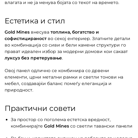
влагата и не ја менува бојата со текот на времето.
Естетика и стил
Gold Mines
внесува
топлина, богатство и
софистицираност
во секој ентериер. Златните детали
во комбинација со сиви и бели камени структури го
прават идеален избор за модерни домови кои сакаат
луксуз без претерување
.
Овој панел одлично се комбинира со дрвени
елементи, црни метални рамки и светли тонови на
мебел, создавајќи баланс помеѓу елеганција и
природност.
Практични совети
За простор со поголема естетска вредност,
комбинирајте
Gold Mines
со светли тавански панели