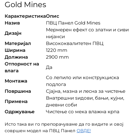
Gold Mines
Карактеристика
Опис
Назив
ПВЦ Панел Gold Mines
Мермерен ефект со златни и сиви
Дизајн
нијанси
Материјал
Висококвалитетен ПВЦ
Ширина
1220 mm
Должина
2900 mm
Отпорност на
Да
влага
Со лепило или конструкциска
Монтажа
подлога
Површина
Сјајна, мазна и лесна за чистење
Внатрешни ѕидови, бањи, кујни,
Примена
дневни соби
Одржување
Чистење со мека влажна крпа
Исто така ви го препорачуваме да го видите и овој
совршен модел на ПВЦ Панел
ОВДЕ!