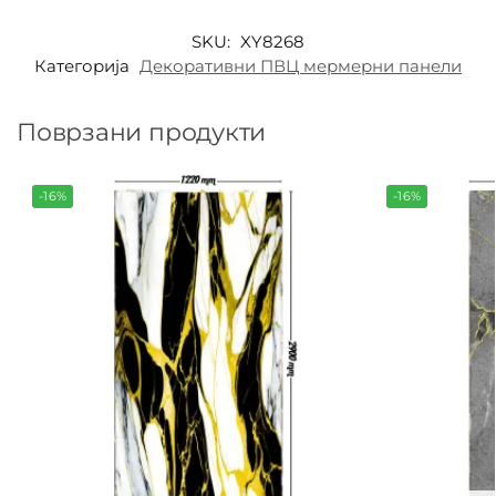
SKU:
XY8268
Категорија
Декоративни ПВЦ мермерни панели
Поврзани продукти
-16%
-16%