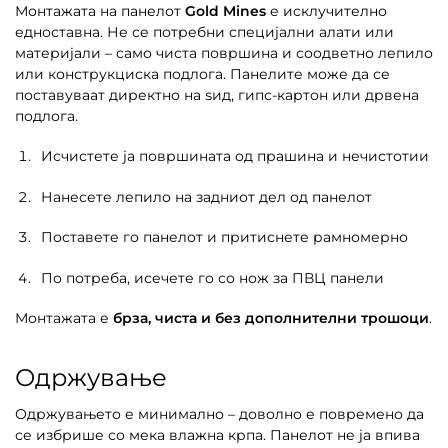
Монтажата на панелот
Gold Mines
е исклучително
едноставна. Не се потребни специјални алати или
материјали – само чиста површина и соодветно лепило
или конструкциска подлога. Панелите може да се
поставуваат директно на ѕид, гипс-картон или дрвена
подлога.
Исчистете ја површината од прашина и нечистотии
Нанесете лепило на задниот дел од панелот
Поставете го панелот и притиснете рамномерно
По потреба, исечете го со нож за ПВЦ панели
Монтажата е
брза, чиста и без дополнителни трошоци
.
Одржување
Одржувањето е минимално – доволно е повремено да
се избрише со мека влажна крпа. Панелот не ја впива