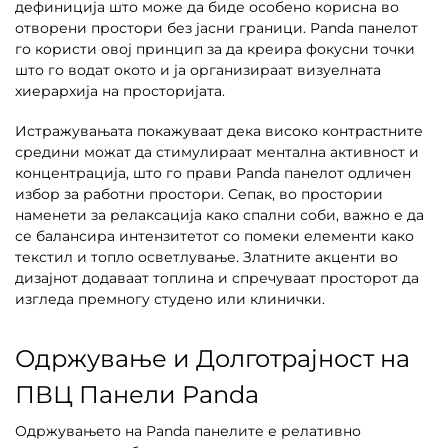
дефиниција што може да биде особено корисна во
отворени простори без јасни граници. Panda панелот
го користи овој принцип за да креира фокусни точки
што го водат окото и ја организираат визуелната
хиерархија на просторијата.
Истражувањата покажуваат дека високо контрастните
средини можат да стимулираат ментална активност и
концентрација, што го прави Panda панелот одличен
избор за работни простори. Сепак, во простории
наменети за релаксација како спални соби, важно е да
се балансира интензитетот со помеки елементи како
текстил и топло осветлување. Златните акценти во
дизајнот додаваат топлина и спречуваат просторот да
изгледа премногу студено или клинички.
Одржување и Долготрајност на
ПВЦ Панели Panda
Одржувањето на Panda панелите е релативно