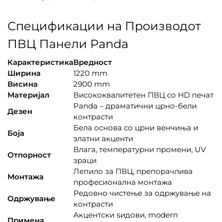
Спецификации на Производот
ПВЦ Панели Panda
Карактеристика
Вредност
Ширина
1220 mm
Висина
2900 mm
Материјал
Висококвалитетен ПВЦ со HD печат
Panda – драматични црно-бели
Дезен
контрасти
Бела основа со црни венчиња и
Боја
златни акценти
Влага, температурни промени, UV
Отпорност
зраци
Лепило за ПВЦ, препорачлива
Монтажа
професионална монтажа
Редовно чистење за одржување на
Одржување
контрасти
Акцентски ѕидови, modern
Примена