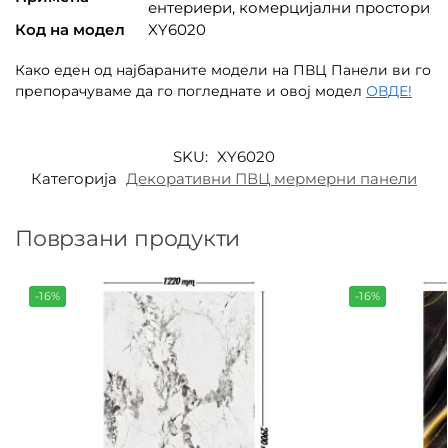
ентериери, комерцијални простори
Код на модел
XY6020
Како еден од најбараните модели на ПВЦ Панели ви го
препорачуваме да го погледнате и овој модел
ОВДЕ!
SKU:
XY6020
Категорија
Декоративни ПВЦ мермерни панели
Поврзани продукти
-16%
-16%