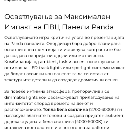
Осветлување за Максимален
Импакт на ПВЦ Панели Panda
Осветлувањето игра критична улога во презентацијата
на Panda панелите. Овој дизајн бара добро планирана
осветлителна шема која ги истакнува контрастите без
да создава непријатни одсјаи или мртви зони.
Комбинација од ambient, task и accent осветлување е
оптимална. LED track lights или spotlight системи можат
да бидат насочени кон панелот за да ги истакнат
текстурните детали и да создадат драматични сенки.
За повеќе интимна атмосфера, препорачливи се
dimmable lights кои овозможуваат прилагодување на
интензитетот според времето на денот и
расположението.
Топла бела светлина
(2700-3000K) ги
нагласува златните тонови и создава пријатен амбиент,
додека студената бела светлина (4000-5000K) ги
истакнува контрастите и е попогодна за работни