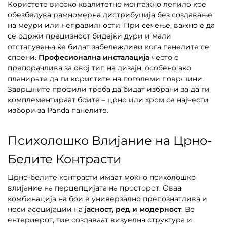
Користете високо квалитетно монтажно лепило кое
обезбедува рамномерна дистрибуција без создавање
на меури или неправилности. При сечење, важно е да
се одржи прецизност бидејќи дури и мали
отстапувања ќе бидат забележливи кога панелите се
споени.
Професионална инсталација
често е
препорачлива за овој тип на дизајн, особено ако
планирате да ги користите на поголеми површини.
Завршните профили треба да бидат избрани за да ги
комплементираат боите – црно или хром се најчести
избори за Panda панелите.
Психолошко Влијание на Црно-
Белите Контрасти
Црно-белите контрасти имаат моќно психолошко
влијание на перцепцијата на просторот. Оваа
комбинација на бои е универзално препознатлива и
носи асоцијации на
јасност, ред и модерност
. Во
ентериерот, тие создаваат визуелна структура и