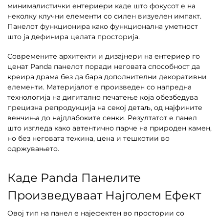
минималистички ентериери каде што фокусот е на
неколку клучни елементи со силен визуелен импакт.
Панелот функционира како функционална уметност
што ја дефинира целата просторија.
Современите архитекти и дизајнери на ентериер го
ценат Panda панелот поради неговата способност да
креира драма без да бара дополнителни декоративни
елементи. Материјалот е произведен со напредна
технологија на дигитално печатење која обезбедува
прецизна репродукција на секој детаљ, од најфините
венчиња до најдлабоките сенки. Резултатот е панел
што изгледа како автентично парче на природен камен,
но без неговата тежина, цена и тешкотии во
одржувањето.
Каде Panda Панелите
Произведуваат Најголем Ефект
Овој тип на панел е најефектен во простории со