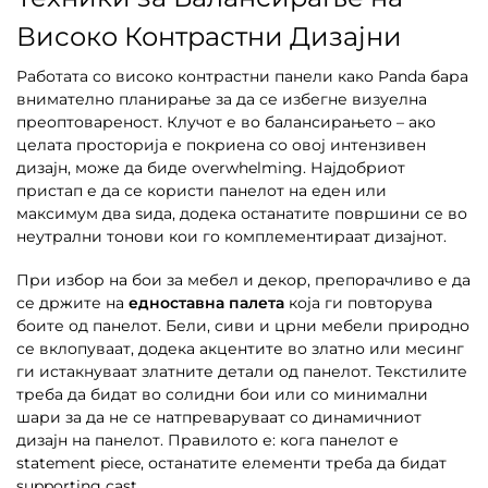
Високо Контрастни Дизајни
Работата со високо контрастни панели како Panda бара
внимателно планирање за да се избегне визуелна
преоптовареност. Клучот е во балансирањето – ако
целата просторија е покриена со овој интензивен
дизајн, може да биде overwhelming. Најдобриот
пристап е да се користи панелот на еден или
максимум два ѕида, додека останатите површини се во
неутрални тонови кои го комплементираат дизајнот.
При избор на бои за мебел и декор, препорачливо е да
се држите на
едноставна палета
која ги повторува
боите од панелот. Бели, сиви и црни мебели природно
се вклопуваат, додека акцентите во златно или месинг
ги истакнуваат златните детали од панелот. Текстилите
треба да бидат во солидни бои или со минимални
шари за да не се натпреваруваат со динамичниот
дизајн на панелот. Правилото е: кога панелот е
statement piece, останатите елементи треба да бидат
supporting cast.