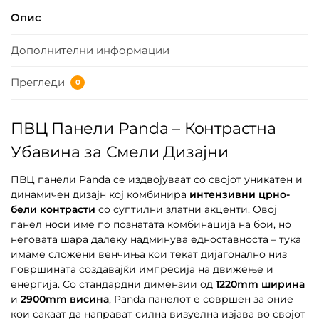
Опис
Дополнителни информации
Прегледи
0
ПВЦ Панели Panda – Контрастна
Убавина за Смели Дизајни
ПВЦ панели Panda се издвојуваат со својот уникатен и
динамичен дизајн кој комбинира
интензивни црно-
бели контрасти
со суптилни златни акценти. Овој
панел носи име по познатата комбинација на бои, но
неговата шара далеку надминува едноставноста – тука
имаме сложени венчиња кои текат дијагонално низ
површината создавајќи импресија на движење и
енергија. Со стандардни димензии од
1220mm ширина
и
2900mm висина
, Panda панелот е совршен за оние
кои сакаат да направат силна визуелна изјава во својот