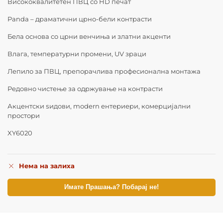
Висококвалитетен ПВЦ со HD печат
Panda – драматични црно-бели контрасти
Бела основа со црни венчиња и златни акценти
Влага, температурни промени, UV зраци
Лепило за ПВЦ, препорачлива професионална монтажа
Редовно чистење за одржување на контрасти
Акцентски ѕидови, modern ентериери, комерцијални
простори
XY6020
Нема на залиха
Имате Прашања? Побарај не!