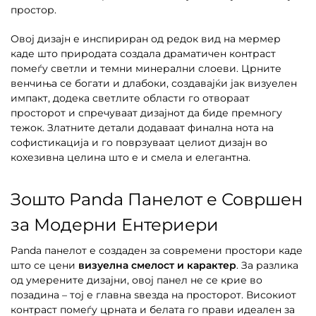
простор.
Овој дизајн е инспириран од редок вид на мермер
каде што природата создала драматичен контраст
помеѓу светли и темни минерални слоеви. Црните
венчиња се богати и длабоки, создавајќи јак визуелен
импакт, додека светлите области го отвораат
просторот и спречуваат дизајнот да биде премногу
тежок. Златните детали додаваат финална нота на
софистикација и го поврзуваат целиот дизајн во
кохезивна целина што е и смела и елегантна.
Зошто Panda Панелот е Совршен
за Модерни Ентериери
Panda панелот е создаден за современи простори каде
што се цени
визуелна смелост и карактер
. За разлика
од умерените дизајни, овој панел не се крие во
позадина – тој е главна ѕвезда на просторот. Високиот
контраст помеѓу црната и белата го прави идеален за