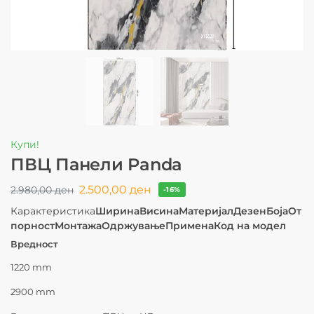
Купи!
ПВЦ Панели Panda
2.500,00
ден
2.980,00
ден
-16%
Карактеристика
Ширина
Висина
Материјал
Дезен
Боја
От
порност
Монтажа
Одржување
Примена
Код на модел
Вредност
1220 mm
2900 mm