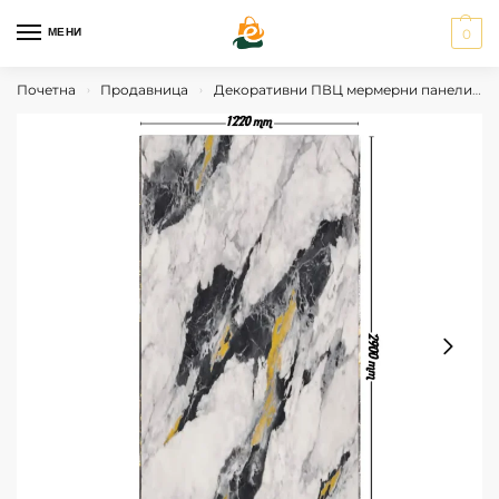
МЕНИ
0
Почетна
Продавница
Декоративни ПВЦ мермерни панели
›
›