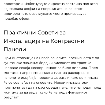
простории. Избегнувајте директна светлина под агол
кој создава одсјаи на површината на панелот –
индиректното осветлување често произведува
подобар ефект.
Практични Совети за
Инсталација на Контрастни
Панели
При инсталација на Panda панелите, прецизноста е од
суштинско значење бидејќи високиот контраст ќе
направи секоја несовршеност да биде видлива. Пред
монтажа, направете детална план за распоред на
панелите имајќи ја предвид шарата и како венчињата
ќе се совпаѓаат на споевите. Некои инсталатори
претпочитаат да ги распоредат панелите на подот пред
монтажа за да видат како ќе изгледа финалниот
резултат.