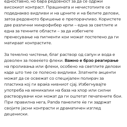
едноставно, но бара редовност за да се одржи
високиот контраст. Прашината и нечистотиите се
подеднакво видливи и на црните и на белите делови,
затоа редовното бришење е препорачливо. Користете
две различни микрофибер крпи – една за светлите и
една за темните области – за да избегнете
пренесување на пигменти кои можат постепено да ги
матираат контрастите.
За темелно чистење, благ раствор од сапун и вода е
доволен за повеќето флеки.
Важно е брзо реагирање
на проливања или флеки, особено на светлите делови
каде што тие се полесно видливи. Златните акценти
можат да се освежат со специјален полирач за
пластика кој ги враќа нивниот сјај. Избегнувајте
употреба на хемикалии на база на хлор или силни
растворувачи кои можат да ги оштетат печатените бои.
При правилна нега, Panda панелите ќе ги задржат
својите јасни контрасти и драматичен изглед
децениски.