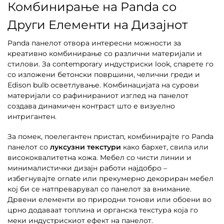
Комбинирање на Panda со
Други Елементи на Дизајнот
Panda панелот отвора интересни можности за
креативно комбинирање со различни материјали и
стилови. За contemporary индустриски look, спарете го
со изложени бетонски површини, челични греди и
Edison bulb осветлување. Комбинацијата на сурови
материјали со рафинираниот изглед на панелот
создава динамичен контраст што е визуелно
интригантен.
За помек, поелегантен пристап, комбинирајте го Panda
панелот со
луксузни текстури
како бархет, свила или
висококвалитетна кожа. Мебел со чисти линии и
минималистички дизајн работи најдобро –
избегнувајте ornate или прекумерно декориран мебел
кој би се натпреварувал со панелот за внимание.
Дрвени елементи во природни тонови или обоени во
црно додаваат топлина и органска текстура која го
меки индустрискиот ефект на панелот.