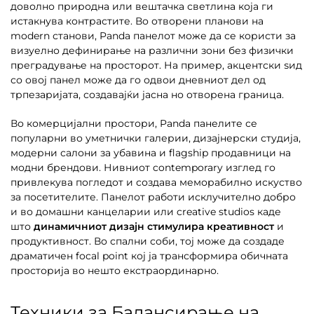
доволно природна или вештачка светлина која ги
истакнува контрастите. Во отворени планови на
modern станови, Panda панелот може да се користи за
визуелно дефинирање на различни зони без физички
преградување на просторот. На пример, акцентски ѕид
со овој панел може да го одвои дневниот дел од
трпезаријата, создавајќи јасна но отворена граница.
Во комерцијални простори, Panda панелите се
популарни во уметнички галерии, дизајнерски студија,
модерни салони за убавина и flagship продавници на
модни брендови. Нивниот contemporary изглед го
привлекува погледот и создава меморабилно искуство
за посетителите. Панелот работи исклучително добро
и во домашни канцеларии или creative studios каде
што
динамичниот дизајн стимулира креативност
и
продуктивност. Во спални соби, тој може да создаде
драматичен focal point кој ја трансформира обичната
просторија во нешто екстраординарно.
Техники за Балансирање на