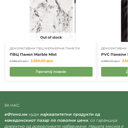
Out of stock
ДЕКОРАТИВНИ ПВЦ МЕРМЕРНИ ПАНЕЛИ
ДЕКОРАТИВНИ
ПВЦ Панел Marble Mist
PVC Панели B
2.500,00
ден
2.5
2.980,00
ден
2.980,00
ден
Прочитај повеќе
ЗА НАС:
еФтино.мк
нуди
најквалитетни продукти од
македонскиот пазар по поволни цени
, со гаранција
директно од доверливите набавувачи. Нашата мисија е