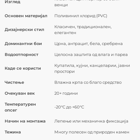
Изглед
венци
Основен материјал
Поливинил хлорид (PVC)
Класичен, традиционален,
Дизајнерски стил
елегантен
Доминантни бои
Црна, антрацит, бела, сребрена
Водоотпорност
Целосна заштита од влага и пареа
Купатила, кујни, канцеларии, јавни
Каде се користи
простори
Чистење
Влажна крпа со благо средство
Очекуван век
20+ години
Температурен
-20°C до +60°C
опсег
Начин на монтажа
Лепење или механичка фиксација
Тежина
Многу полесен од природен камен