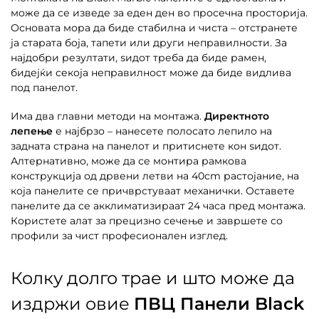
може да се изведе за еден ден во просечна просторија.
Основата мора да биде стабилна и чиста – отстранете
ја старата боја, тапети или други неправилности. За
најдобри резултати, ѕидот треба да биде рамен,
бидејќи секоја неправилност може да биде видлива
под панелот.
Има два главни методи на монтажа.
Директното
лепење
е најбрзо – нанесете полосато лепило на
задната страна на панелот и притиснете кон ѕидот.
Алтернативно, може да се монтира рамкова
конструкција од дрвени летви на 40cm растојание, на
која панелите се причврстуваат механички. Оставете
панелите да се акклиматизираат 24 часа пред монтажа.
Користете алат за прецизно сечење и завршете со
профили за чист професионален изглед.
Колку долго трае и што може да
издржи овие
ПВЦ Панели Black