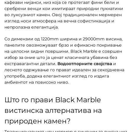
кафеави нијанси, низ која се протегаат фини бели и
сребрени венци кои имитираат природни пукнатини
во луксузниот камен. Овој традиционален мермерен
изглед носи атмосфера на вечна софистикација и
непролазна елегантција.
Со димензии од 1220mm ширина и 29000mm висина,
панелите овозможуваат брзо и ефикасно покривање
на целосни ѕидни површини. Black Marble е совршен
избор за оние што ја ценат класичната убавина без
екстравагантни детали.
Водоотпорните својства
и
лесното одржување го прават идеален за секојдневна
употреба, додека елегантниот изглед го издига
амбиентот на повисоко ниво.
Што го прави Black Marble
вистинска алтернатива на
природен камен?
Традиционалниот црн мермер е синоним за луксуз низ