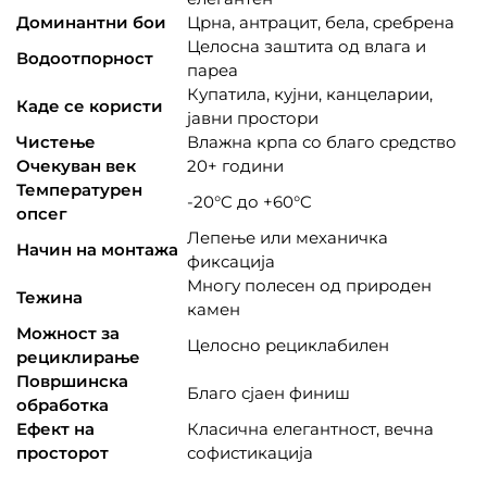
Доминантни бои
Црна, антрацит, бела, сребрена
Целосна заштита од влага и
Водоотпорност
пареа
Купатила, кујни, канцеларии,
Каде се користи
јавни простори
Чистење
Влажна крпа со благо средство
Очекуван век
20+ години
Температурен
-20°C до +60°C
опсег
Лепење или механичка
Начин на монтажа
фиксација
Многу полесен од природен
Тежина
камен
Можност за
Целосно рециклабилен
рециклирање
Површинска
Благо сјаен финиш
обработка
Ефект на
Класична елегантност, вечна
просторот
софистикација