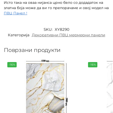
Исто така на оваа нијанса црно бело со додадаток на
златна боја може да ви го препорачаме и овој модел на
ПВЦ Панел !
SKU:
XY8290
Категорија
Декоративни ПВЦ мермерни панели
Поврзани продукти
-16%
-16%