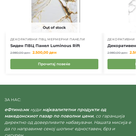
Out of stock
ДЕКОРАТИВНИ ПВЦ МЕРМЕРНИ ПАНЕЛИ
ДЕКОРАТИВНИ
Ѕиден ПВЦ Панел Luminous Rift
Декоративен
2.500,00
ден
2.5
2.980,00
ден
2.980,00
ден
Прочитај повеќе
ЗА НАС:
еФтино.мк
нуди
најквалитетни продукти од
македонскиот пазар по поволни цени
, со гаранција
директно од доверливите набавувачи. Нашата мисија е
да го направиме секој шопинг едноставен, брз и
сигурен.