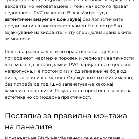
вековите, но неговата цена и тежина често го прават
недостапен. PVC панелите Black Marble нудат
автентичен визуелен доживувај
без логистичките
предизвици на вистинскиот камен. Не е потребно
зајакнување на ѕидовите, ниту специјализирана екипа
за монтажа.
Главната разлика лежи во практичноста – додека
природниот мермер е порозен и лесно впива течности
што може да остави дамки, PVC варијантата е целосно
непропусна. Не постои ризик од впивање на боја од
вино, кафе или козметика. Одржувањето е минимално,
без потреба од годишно запечатување како кај
камените површини. Резултатот е просtor со класична
естетика но со модерна практичност.
Постапка за правилна монтажа
на панелите
Монтажата на Black Marble панелите е едноставна и