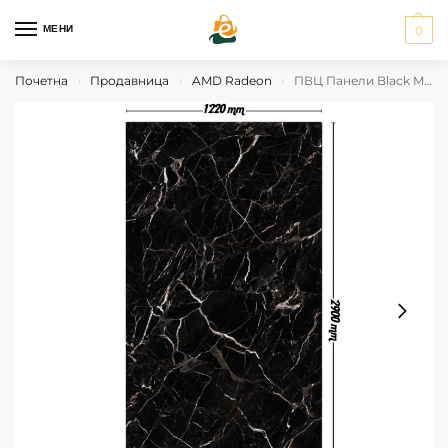
МЕНИ
0
Почетна
Продавница
AMD Radeon
ПВЦ Панели Black Marble
›
›
›