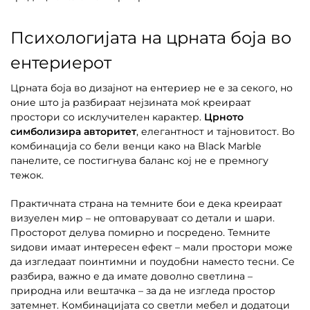
Психологијата на црната боја во
ентериерот
Црната боја во дизајнот на ентериер не е за секого, но
оние што ја разбираат нејзината моќ креираат
простори со исклучителен карактер.
Црното
симболизира авторитет
, елегантност и тајновитост. Во
комбинација со бели венци како на Black Marble
панелите, се постигнува баланс кој не е премногу
тежок.
Практичната страна на темните бои е дека креираат
визуелен мир – не оптоваруваат со детали и шари.
Просторот делува помирно и посредено. Темните
ѕидови имаат интересен ефект – мали простори може
да изгледаат поинтимни и поудобни наместо тесни. Се
разбира, важно е да имате доволно светлина –
природна или вештачка – за да не изгледа простор
затемнет. Комбинацијата со светли мебел и додатоци