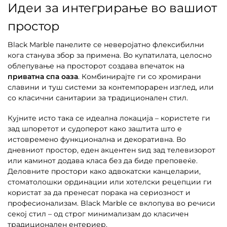
Идеи за интегрирање во вашиот
простор
Black Marble панелите се неверојатно флексибилни
кога станува збор за примена. Во купатилата, целосно
облепување на просторот создава впечаток на
приватна спа оаза
. Комбинирајте ги со хромирани
славини и туш системи за контемпорарен изглед, или
со класични санитарии за традиционален стил.
Кујните исто така се идеална локација – користете ги
зад шпоретот и судоперот како заштита што е
истовремено функционална и декоративна. Во
дневниот простор, еден акцентен ѕид зад телевизорот
или каминот додава класа без да биде преповеќе.
Деловните простори како адвокатски канцеларии,
стоматолошки ординации или хотелски рецепции ги
користат за да пренесат порака на сериозност и
професионализам. Black Marble се вклопува во речиси
секој стил – од строг минимализам до класичен
традиционален ентериер.