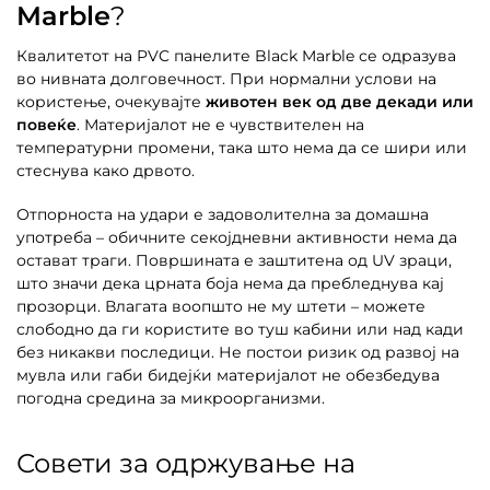
Marble
?
Квалитетот на PVC панелите Black Marble се одразува
во нивната долговечност. При нормални услови на
користење, очекувајте
животен век од две декади или
повеќе
. Материјалот не е чувствителен на
температурни промени, така што нема да се шири или
стеснува како дрвото.
Отпорноста на удари е задоволителна за домашна
употреба – обичните секојдневни активности нема да
остават траги. Површината е заштитена од UV зраци,
што значи дека црната боја нема да пребледнува кај
прозорци. Влагата воопшто не му штети – можете
слободно да ги користите во туш кабини или над кади
без никакви последици. Не постои ризик од развој на
мувла или габи бидејќи материјалот не обезбедува
погодна средина за микроорганизми.
Совети за одржување на