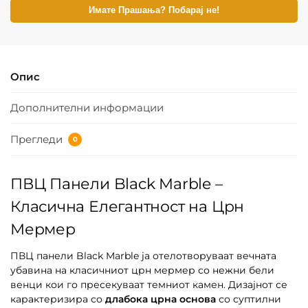
Имате Прашања? Побарај не!
Опис
Дополнителни информации
Прегледи
0
ПВЦ Панели Black Marble –
Класична Елегантност на Црн
Мермер
ПВЦ панели Black Marble ја отелотворуваат вечната
убавина на класичниот црн мермер со нежни бели
венци кои го пресекуваат темниот камен. Дизајнот се
карактеризира со
длабока црна основа
со суптилни