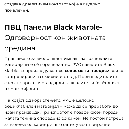
создава драматичен контраст кој е визуелно
привлечен.
ПВЦ Панели Black Marble-
Одговорност кон животната
средина
Прашањето за еколошкиот импакт на градежните
материјали е сè порелевантно. PVC панелите Black
Marble се произведуваат со
современи процеси
кои се
контролирани за емисии и отпад. Производителите
следат европски стандарди за квалитет и безбедност
на материјалите.
На крајот од користењето, PVC е целосно
рециклабилен материјал – може да се преработи во
нови производи. Транспортот е позефикасен поради
малата тежина споредено со камен. Не постои потреба
за вадење од кариери што оштетуваат природни