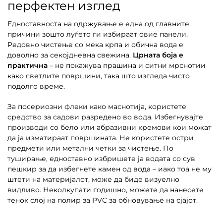
перфектен изглед
Едноставноста на одржување е една од главните
причини зошто луѓето ги избираат овие панели.
Редовно чистење со мека крпа и обична вода е
доволно за секојдневна свежина.
Црната боја е
практична
– не покажува прашина и ситни мрснотии
како светлите површини, така што изгледа чисто
подолго време.
За посериозни флеки како маснотија, користете
средство за садови разредено во вода. Избегнувајте
производи со бело или абразивни кремови кои можат
да ја изматираат површината. Не користете остри
предмети или метални четки за чистење. По
туширање, едноставно избришете ја водата со сув
пешкир за да избегнете камен од вода – иако тоа не му
штети на материјалот, може да биде визуелно
видливо. Неколкупати годишно, можете да нанесете
тенок слој на полир за PVC за обновување на сјајот.