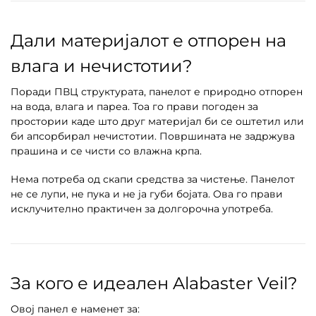
Дали материјалот е отпорен на
влага и нечистотии?
Поради ПВЦ структурата, панелот е природно отпорен
на вода, влага и пареа. Тоа го прави погоден за
простории каде што друг материјал би се оштетил или
би апсорбирал нечистотии. Површината не задржува
прашина и се чисти со влажна крпа.
Нема потреба од скапи средства за чистење. Панелот
не се лупи, не пука и не ја губи бојата. Ова го прави
исклучително практичен за долгорочна употреба.
За кого е идеален Alabaster Veil?
Овој панел е наменет за: