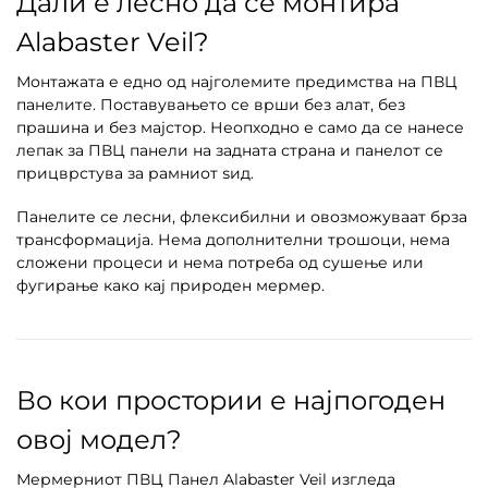
Дали е лесно да се монтира
Alabaster Veil?
Монтажата е едно од најголемите предимства на ПВЦ
панелите. Поставувањето се врши без алат, без
прашина и без мајстор. Неопходно е само да се нанесе
лепак за ПВЦ панели на задната страна и панелот се
прицврстува за рамниот ѕид.
Панелите се лесни, флексибилни и овозможуваат брза
трансформација. Нема дополнителни трошоци, нема
сложени процеси и нема потреба од сушење или
фугирање како кај природен мермер.
Во кои простории е најпогоден
овој модел?
Мермерниот ПВЦ Панел Alabaster Veil изгледа