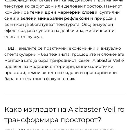
текстура во својот дом или деловен простор. Панелот
комбинира
темни црни мермерни слоеви
, суптилни
сини и зелени минерални рефлексии
и природни
вени кои ја збогатуваат текстурата. Овој визуелен
ефект создава чувство на длабочина, мистичност и
елегантен луксуз.
ПВЦ Панелите се практични, економични и визуелно
спектакуларни – без тежината, трошоците и сложената
монтажа што ја бара природниот камен. Alabaster Veil е
идеален за модерни ентериери, минималистички
простори, темни акцентни ѕидови и простории кои
бараат впечатлива фокусна точка.
Како изгледот на Alabaster Veil го
трансформира просторот?