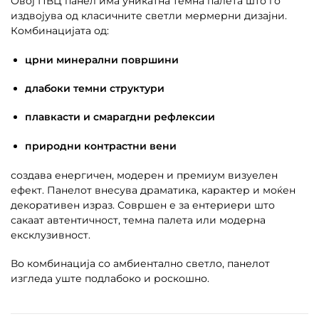
Овој ПВЦ панел има уникатна темна палета што го
издвојува од класичните светли мермерни дизајни.
Комбинацијата од:
црни минерални површини
длабоки темни структури
плавкасти и смарагдни рефлексии
природни контрастни вени
создава енергичен, модерен и премиум визуелен
ефект. Панелот внесува драматика, карактер и моќен
декоративен израз. Совршен е за ентериери што
сакаат автентичност, темна палета или модерна
ексклузивност.
Во комбинација со амбиентално светло, панелот
изгледа уште подлабоко и роскошно.