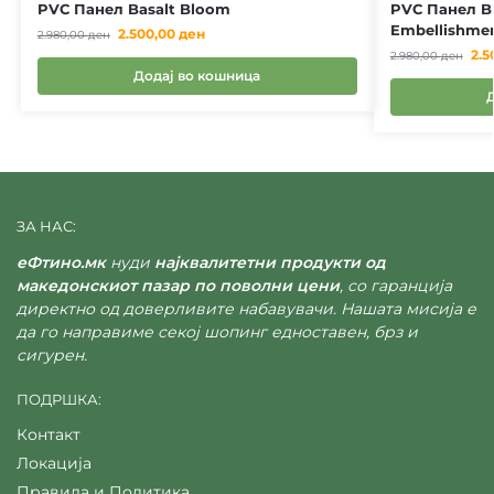
PVC Панел Basalt Bloom
PVC Панел Bl
Embellishme
2.500,00
ден
2.980,00
ден
2.5
2.980,00
ден
Додај во кошница
ЗА НАС:
еФтино.мк
нуди
најквалитетни продукти од
македонскиот пазар по поволни цени
, со гаранција
директно од доверливите набавувачи. Нашата мисија е
да го направиме секој шопинг едноставен, брз и
сигурен.
ПОДРШКА:
Контакт
Локација
Правила и Политика