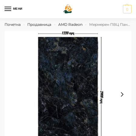
МЕНИ
0
Почетна
Продавница
AMD Radeon
Мермерен ПВЦ Панел Alabaster Veil
›
›
›