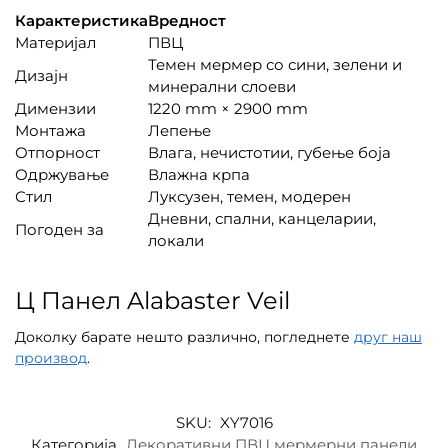
Карактеристика
Вредност
Материјал
ПВЦ
Темен мермер со сини, зелени и
Дизајн
минерални слоеви
Димензии
1220 mm × 2900 mm
Монтажа
Лепење
Отпорност
Влага, нечистотии, губење боја
Одржување
Влажна крпа
Стил
Луксузен, темен, модерен
Дневни, спални, канцеларии,
Погоден за
локали
Ц Панел Alabaster Veil
Доколку барате нешто различно, погледнете
друг наш
производ
.
SKU:
XY7016
Категорија
Декоративни ПВЦ мермерни панели