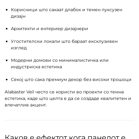
Корисници што сакаат длабок и темен луксузен
дизајн
Архитекти и ентериер дизајнери
Угостителски локали што бараат ексклузивен
изглед
Модерни домови со минималистичка или
индустриска естетика
Секој што сака премиум декор без високи трошоци
Alabaster Veil често се користи во проекти со темна
естетика, каде што целта е да се создаде квалитетен и
впечатлив акцент.
Каков е ефектот кога панелот е