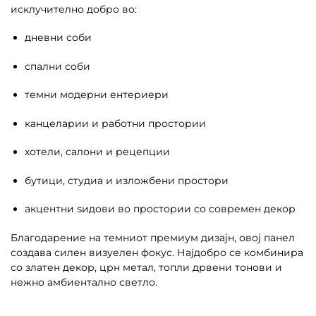
исклучително добро во:
дневни соби
спални соби
темни модерни ентериери
канцеларии и работни простории
хотели, салони и рецепции
бутици, студиа и изложбени простори
акцентни ѕидови во простории со современ декор
Благодарение на темниот премиум дизајн, овој панел
создава силен визуелен фокус. Најдобро се комбинира
со златен декор, црн метал, топли дрвени тонови и
нежно амбиентално светло.