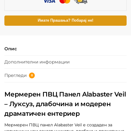
Имате Прашања? Побарај не!
Опис
Дополнителни информации
Прегледи
0
Мермерен ПВЦ Панел Alabaster Veil
– Луксуз, длабочина и модерен
драматичен ентериер
Мермерен ПВЦ панел Alabaster Veil е создаден за
корисници кои сакаат уникатна, длабока и драматична