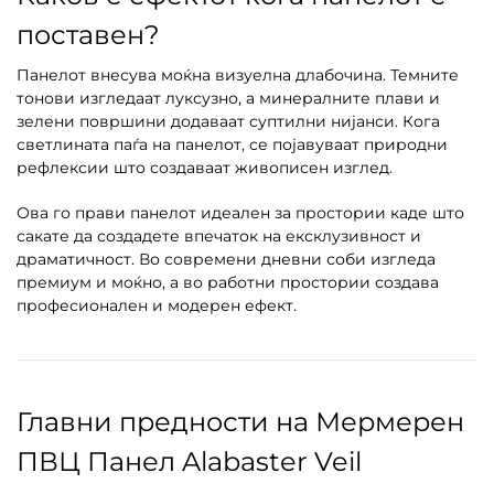
поставен?
Панелот внесува моќна визуелна длабочина. Темните
тонови изгледаат луксузно, а минералните плави и
зелени површини додаваат суптилни нијанси. Кога
светлината паѓа на панелот, се појавуваат природни
рефлексии што создаваат живописен изглед.
Ова го прави панелот идеален за простории каде што
сакате да создадете впечаток на ексклузивност и
драматичност. Во современи дневни соби изгледа
премиум и моќно, а во работни простории создава
професионален и модерен ефект.
Главни предности на Мермерен
ПВЦ Панел Alabaster Veil