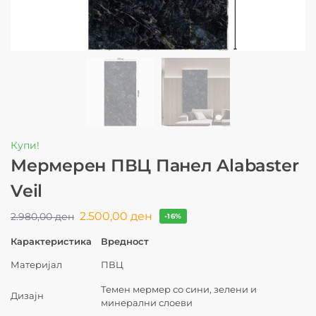
Купи!
Мермерен ПВЦ Панел Alabaster
Veil
2.500,00
ден
2.980,00
ден
-16%
Карактеристика
Вредност
Материјал
ПВЦ
Темен мермер со сини, зелени и
Дизајн
минерални слоеви