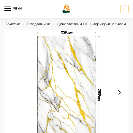
МЕНИ
0
Почетна
Продавница
Декоративни ПВЦ мермерни панели
›
›