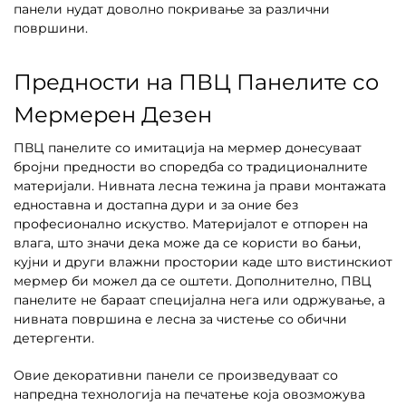
панели нудат доволно покривање за различни
површини.
Предности на ПВЦ Панелите со
Мермерен Дезен
ПВЦ панелите со имитација на мермер донесуваат
бројни предности во споредба со традиционалните
материјали. Нивната лесна тежина ја прави монтажата
едноставна и достапна дури и за оние без
професионално искуство. Материјалот е отпорен на
влага, што значи дека може да се користи во бањи,
кујни и други влажни простории каде што вистинскиот
мермер би можел да се оштети. Дополнително, ПВЦ
панелите не бараат специјална нега или одржување, а
нивната површина е лесна за чистење со обични
детергенти.
Овие декоративни панели се произведуваат со
напредна технологија на печатење која овозможува