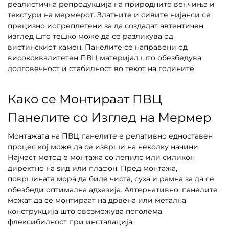
реалистична репродукција на природните венчиња и
текстури на мермерот. Златните и сивите нијанси се
прецизно испреплетени за да создадат автентичен
изглед што тешко може да се разликува од
вистинскиот камен. Панелите се направени од
висококвалитетен ПВЦ материјал што обезбедува
долговечност и стабилност во текот на годините.
Како се Монтираат ПВЦ
Панелите со Изглед на Мермер
Монтажата на ПВЦ панелите е релативно едноставен
процес кој може да се изврши на неколку начини.
Најчест метод е монтажа со лепило или силикон
директно на ѕид или плафон. Пред монтажа,
површината мора да биде чиста, суха и рамна за да се
обезбеди оптимална адхезија. Алтернативно, панелите
можат да се монтираат на дрвена или метална
конструкција што овозможува поголема
флексибилност при инсталација.