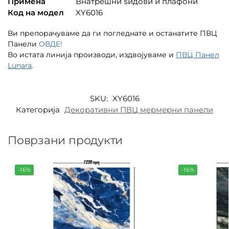
Примена
Внатрешни ѕидови и плафони
Код на модел
XY6016
Ви препорачуваме да ги погледнате и останатите ПВЦ
Панели
ОВДЕ!
Во истата линија производи, издвојуваме и
ПВЦ Панел
Lunara
.
SKU:
XY6016
Категорија
Декоративни ПВЦ мермерни панели
Поврзани продукти
-16%
-16%