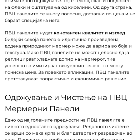
внимателно одржување. Тој е тежок, скап и подложен
на флеки и оштетувања од киселини. Од друга страна,
ПВЦ панелите се многу полесни, достапни по цена и не
бараат специјална нега.
ПВЦ панелите нудат
константен квалитет и изглед
бидејќи секоја панела е идентично произведена,
додека природниот мермер може да варира во боја и
текстура. Иако ПВЦ панелите не можат целосно да ја
реплицираат хладната допир на мермерот, тие
успешно го имитираат визуелниот ефект по многу
пониска цена. За повеќето апликации, ПВЦ панелите
претставуваат попрактично и економично решение.
Одржување и Чистење на ПВЦ
Мермерни Панели
Едно од најголемите предности на ПВЦ панелите е
нивното едноставно одржување. Редовното чистење
се врши со мека крпа и благ детергент разредочен во
вода. Панелите не треба да се чистат со абразивни