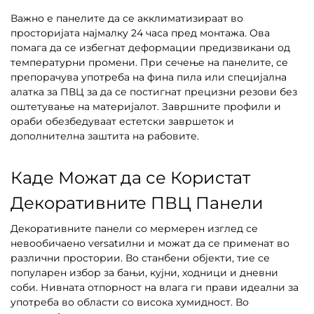
Важно е панелите да се акклиматизираат во
просторијата најмалку 24 часа пред монтажа. Ова
помага да се избегнат деформации предизвикани од
температурни промени. При сечење на панелите, се
препорачува употреба на фина пила или специјална
алатка за ПВЦ за да се постигнат прецизни резови без
оштетување на материјалот. Завршните профили и
ораби обезбедуваат естетски завршеток и
дополнителна заштита на рабовите.
Каде Можат да се Користат
Декоративните ПВЦ Панели
Декоративните панели со мермерен изглед се
невообичаено versatилни и можат да се применат во
различни простории. Во станбени објекти, тие се
популарен избор за бањи, кујни, ходници и дневни
соби. Нивната отпорност на влага ги прави идеални за
употреба во области со висока хумидност. Во