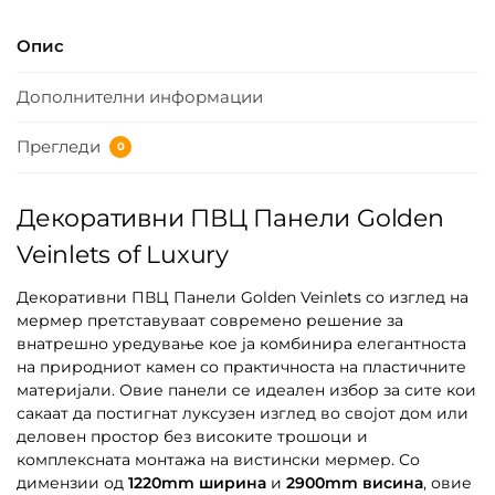
Опис
Дополнителни информации
Прегледи
0
Декоративни ПВЦ Панели Golden
Veinlets of Luxury
Декоративни ПВЦ Панели Golden Veinlets со изглед на
мермер претставуваат современо решение за
внатрешно уредување кое ја комбинира елегантноста
на природниот камен со практичноста на пластичните
материјали. Овие панели се идеален избор за сите кои
сакаат да постигнат луксузен изглед во својот дом или
деловен простор без високите трошоци и
комплексната монтажа на вистински мермер. Со
димензии од
1220mm ширина
и
2900mm висина
, овие