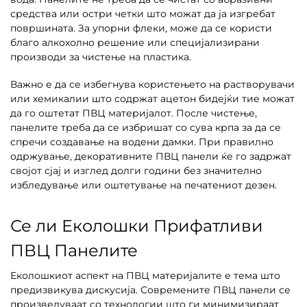
средства или остри четки што можат да ја изгребат
површината. За упорни флеки, може да се користи
благо алкохолно решение или специјализирани
производи за чистење на пластика.
Важно е да се избегнува користењето на растворувачи
или хемикалии што содржат ацетон бидејќи тие можат
да го оштетат ПВЦ материјалот. После чистење,
панелите треба да се избришат со сува крпа за да се
спречи создавање на водени дамки. При правилно
одржување, декоративните ПВЦ панели ќе го задржат
својот сјај и изглед долги години без значително
избледување или оштетување на печатениот дезен.
Се ли Еколошки Прифатливи
ПВЦ Панелите
Еколошкиот аспект на ПВЦ материјалите е тема што
предизвикува дискусија. Современите ПВЦ панели се
произведуваат со технологии што ги минимизираат