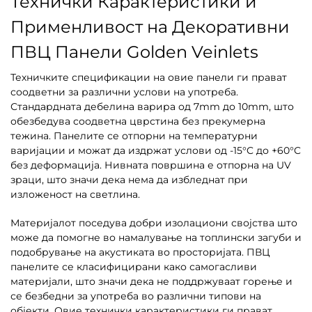
Технички Карактеристики и
Применливост на Декоративни
ПВЦ Панели Golden Veinlets
Техничките спецификации на овие панели ги прават
соодветни за различни услови на употреба.
Стандардната дебелина варира од 7mm до 10mm, што
обезбедува соодветна цврстина без прекумерна
тежина. Панелите се отпорни на температурни
варијации и можат да издржат услови од -15°C до +60°C
без деформација. Нивната површина е отпорна на UV
зраци, што значи дека нема да избледнат при
изложеност на светлина.
Материјалот поседува добри изолациони својства што
може да помогне во намалување на топлински загуби и
подобрување на акустиката во просторијата. ПВЦ
панелите се класифицирани како самогасливи
материјали, што значи дека не поддржуваат горење и
се безбедни за употреба во различни типови на
објекти. Овие технички карактеристики ги прават