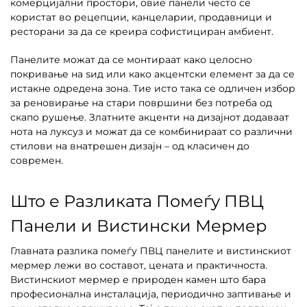
комерцијални простори, овие панели често се
користат во рецепции, канцеларии, продавници и
ресторани за да се креира софистициран амбиент.
Панелите можат да се монтираат како целосно
покривање на ѕид или како акцентски елемент за да се
истакне одредена зона. Тие исто така се одличен избор
за реновирање на стари површини без потреба од
скапо рушење. Златните акценти на дизајнот додаваат
нота на луксуз и можат да се комбинираат со различни
стилови на внатрешен дизајн – од класичен до
современ.
Што е Разликата Помеѓу ПВЦ
Панели и Вистински Мермер
Главната разлика помеѓу ПВЦ панелите и вистинскиот
мермер лежи во составот, цената и практичноста.
Вистинскиот мермер е природен камен што бара
професионална инсталација, периодично заптивање и