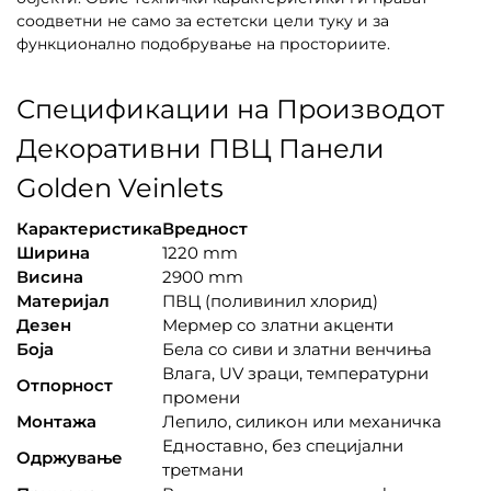
соодветни не само за естетски цели туку и за
функционално подобрување на просториите.
Спецификации на Производот
Декоративни ПВЦ Панели
Golden Veinlets
Карактеристика
Вредност
Ширина
1220 mm
Висина
2900 mm
Материјал
ПВЦ (поливинил хлорид)
Дезен
Мермер со златни акценти
Боја
Бела со сиви и златни венчиња
Влага, UV зраци, температурни
Отпорност
промени
Монтажа
Лепило, силикон или механичка
Едноставно, без специјални
Одржување
третмани