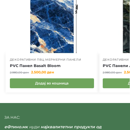
ДЕКОРАТИВНИ ПВЦ МЕРМЕРНИ ПАНЕЛИ
ДЕКОРАТИВНИ
PVC Панел Basalt Bloom
PVC Панели A
2.500,00
ден
2.5
2.980,00
ден
2.980,00
ден
Додај во кошница
ЗА НАС:
еФтино.мк
нуди
најквалитетни продукти од