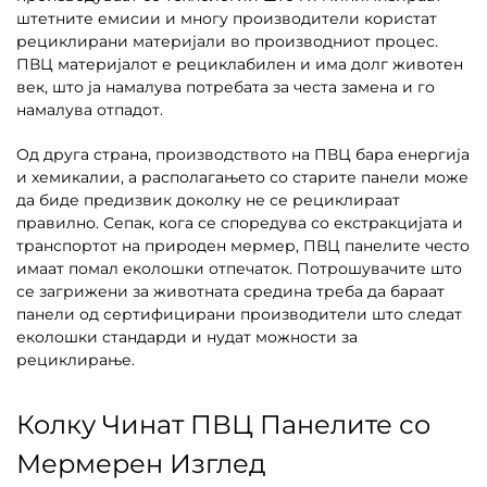
штетните емисии и многу производители користат
рециклирани материјали во производниот процес.
ПВЦ материјалот е рециклабилен и има долг животен
век, што ја намалува потребата за честа замена и го
намалува отпадот.
Од друга страна, производството на ПВЦ бара енергија
и хемикалии, а располагањето со старите панели може
да биде предизвик доколку не се рециклираат
правилно. Сепак, кога се споредува со екстракцијата и
транспортот на природен мермер, ПВЦ панелите често
имаат помал еколошки отпечаток. Потрошувачите што
се загрижени за животната средина треба да бараат
панели од сертифицирани производители што следат
еколошки стандарди и нудат можности за
рециклирање.
Колку Чинат ПВЦ Панелите со
Мермерен Изглед