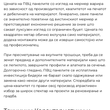
Цената на ПВЦ панелите со изглед на мермер варира
во зависност од производителот, квалитетот на печатот
и дебелината на материјалот. Генерално, овие панели
се значително поевтини од вистинскиот мермер и
претставуваат економично решение за оние што
сакаат луксузен изглед со ограничен буџет. Цената по
квадратен метар обично вклучува само материјалот,
додека монтажата може да се изврши самостојно или
од професионалец.
При пресметување на вкупните трошоци, треба да се
земат предвид и дополнителните материјали како што
се лепилото, завршните профили и алатката за сечење.
Долгорочно гледано, ПВЦ панелите се исплатлива
инвестиција бидејќи не бараат скапо одржување или
замена како некои други материјали. Споредбата на
цена-квалитет го прави овој производ атрактивен
избор за широк спектар на проекти за реновирање и
градба.