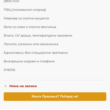
2900 mm
ПВЦ (поливинил хлорид)
Мермер со златни акценти
Бела со сиви и златни венчиња
Влага, UV зраци, температурни промени
Лепило, силикон или механичка
Едноставно, без специјални третмани
Внатрешни ѕидови и плафони
XY6016
Нема на залиха
Имате Прашања? Побарај не!