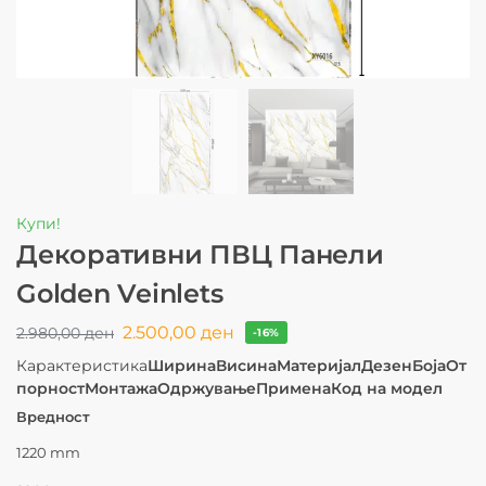
Купи!
Декоративни ПВЦ Панели
Golden Veinlets
2.500,00
ден
2.980,00
ден
-16%
Карактеристика
Ширина
Висина
Материјал
Дезен
Боја
От
порност
Монтажа
Одржување
Примена
Код на модел
Вредност
1220 mm