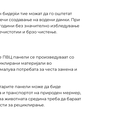
 бидејќи тие можат да го оштетат
пречи создавање на водени дамки. При
и години без значително избледување
ечистотии и брзо чистење.
е ПВЦ панели се произведуваат со
иклирани материјали во
малува потребата за честа замена и
старите панели може да биде
та и транспортот на природен мермер,
а животната средина треба да бараат
сти за рециклирање.