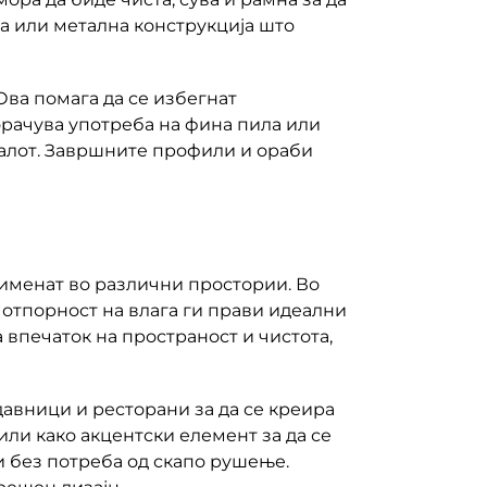
на или метална конструкција што
Ова помага да се избегнат
рачува употреба на фина пила или
јалот. Завршните профили и ораби
именат во различни простории. Во
а отпорност на влага ги прави идеални
 впечаток на пространост и чистота,
давници и ресторани за да се креира
ли како акцентски елемент за да се
и без потреба од скапо рушење.