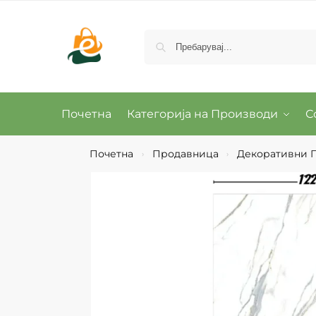
Почетна
Категорија на Производи
С
Почетна
Продавница
Декоративни 
›
›