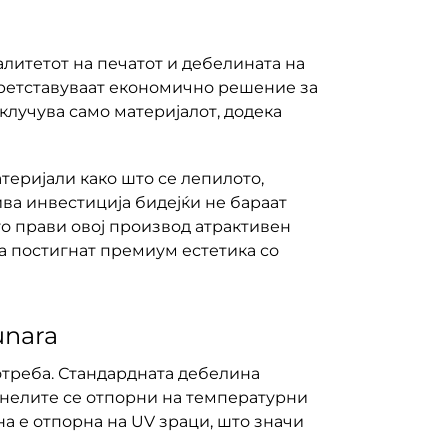
литетот на печатот и дебелината на
претставуваат економично решение за
клучува само материјалот, додека
еријали како што се лепилото,
ва инвестиција бидејќи не бараат
го прави овој производ атрактивен
да постигнат премиум естетика со
unara
отреба. Стандардната дебелина
нелите се отпорни на температурни
на е отпорна на UV зраци, што значи