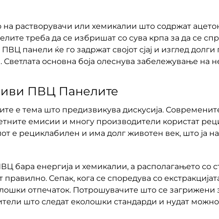
 на растворувачи или хемикалии што содржат ацетон
елите треба да се избришат со сува крпа за да се с
ВЦ панели ќе го задржат својот сјај и изглед долг
 Светлата основна боја олеснува забележување на н
ливи ПВЦ Панелите
ите е тема што предизвикува дискусија. Современит
етните емисии и многу производители користат рец
т е рециклабилен и има долг животен век, што ја на
ПВЦ бара енергија и хемикалии, а располагањето со 
 правилно. Сепак, кога се споредува со екстракција
лошки отпечаток. Потрошувачите што се загрижени з
тели што следат еколошки стандарди и нудат можно