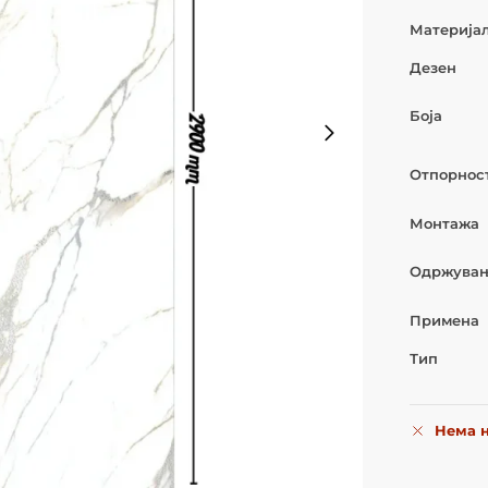
Материја
Дезен
Боја
Отпорнос
Монтажа
Одржува
Примена
Тип
Нема н