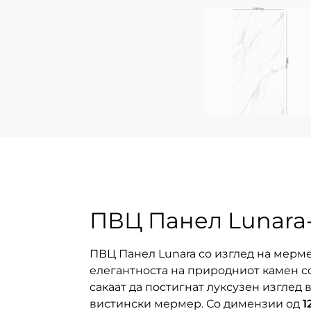
ПВЦ Панел Lunara
ПВЦ Панел Lunara со изглед на мерм
елегантноста на природниот камен со
сакаат да постигнат луксузен изглед
вистински мермер. Со димензии од
1