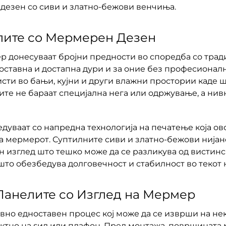
дезен со сиви и златно-бежови венчиња.
лите со Мермерен Дезен
р донесуваат бројни предности во споредба со трад
оставна и достапна дури и за оние без професионалн
ристи во бањи, кујни и други влажни простории каде
те не бараат специјална нега или одржување, а нив
дуваат со напредна технологија на печатење која о
а мермерот. Суптилните сиви и златно-бежови нија
ен изглед што тешко може да се разликува од вистин
то обезбедува долговечност и стабилност во текот 
Панелите со Изглед на Мермер
но едноставен процес кој може да се изврши на нек
тно на ѕид или плафон. Пред монтажа, површината мо