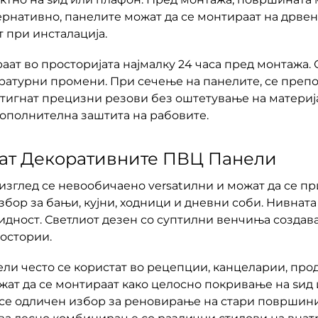
ернативно, панелите можат да се монтираат на дрве
 при инсталација.
аат во просторијата најмалку 24 часа пред монтажа. 
атурни промени. При сечење на панелите, се препо
остигнат прецизни резови без оштетување на матери
дополнителна заштита на рабовите.
тат Декоративните ПВЦ Панели
зглед се невообичаено versatилни и можат да се пр
збор за бањи, кујни, ходници и дневни соби. Нивнат
мидност. Светлиот дезен со суптилни венчиња создава
остории.
ли често се користат во рецепции, канцеларии, про
т да се монтираат како целосно покривање на ѕид и
а се одличен избор за реновирање на стари површин