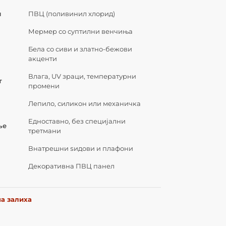
л
ПВЦ (поливинил хлорид)
Мермер со суптилни венчиња
Бела со сиви и златно-бежови
акценти
Влага, UV зраци, температурни
т
промени
Лепило, силикон или механичка
Едноставно, без специјални
ње
третмани
Внатрешни ѕидови и плафони
Декоративна ПВЦ панел
а залиха