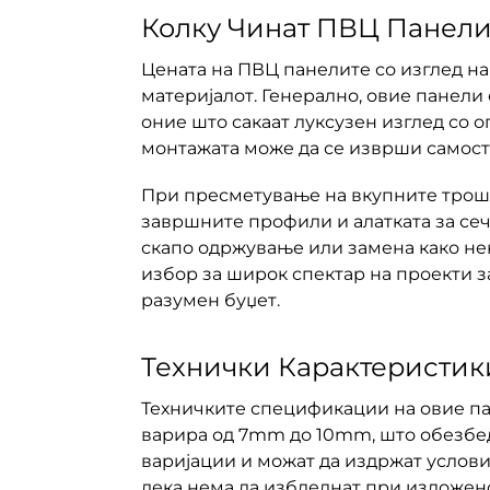
Колку Чинат ПВЦ Панели
Цената на ПВЦ панелите со изглед на
материјалот. Генерално, овие панел
оние што сакаат луксузен изглед со 
монтажата може да се изврши самост
При пресметување на вкупните трошо
завршните профили и алатката за сеч
скапо одржување или замена како нек
избор за широк спектар на проекти з
разумен буџет.
Технички Карактеристик
Техничките спецификации на овие па
варира од 7mm до 10mm, што обезбед
варијации и можат да издржат услови
дека нема да избледнат при изложено