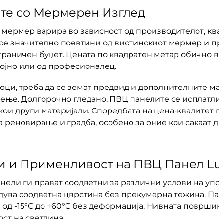
те со Мермерен Изглед
 мермер варира во зависност од производителот, ква
и се значително поевтини од вистинскиот мермер и 
ограничен буџет. Цената по квадратен метар обично в
ојно или од професионалец.
ци, треба да се земат предвид и дополнителните мат
ење. Долгорочно гледано, ПВЦ панелите се исплатли
ои други материјали. Споредбата на цена-квалитет 
а реновирање и градба, особено за оние кои сакаат 
и и Применливост на ПВЦ Панел L
нели ги прават соодветни за различни услови на уп
ува соодветна цврстина без прекумерна тежина. Па
 од -15°C до +60°C без деформација. Нивната површи
ст на светлина.