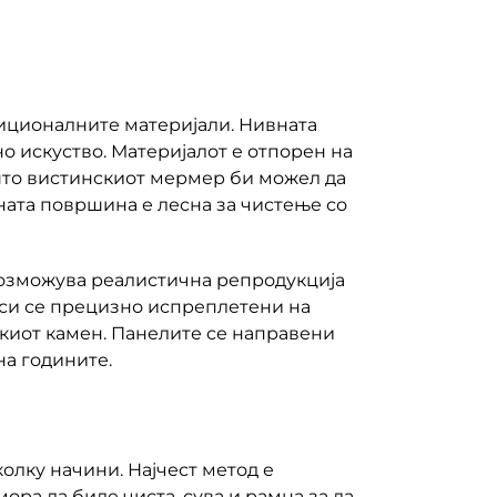
иционалните материјали. Нивната
о искуство. Материјалот е отпорен на
 што вистинскиот мермер би можел да
ната површина е лесна за чистење со
возможува реалистична репродукција
нси се прецизно испреплетени на
скиот камен. Панелите се направени
на годините.
олку начини. Најчест метод е
ра да биде чиста, сува и рамна за да