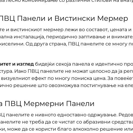
ва лесно комбинирање со различни стилови на внат
 ПВЦ Панели и Вистински Мермер
е и вистинскиот мермер лежи во составот, цената и
лна инсталација, периодично заптивање и внимателн
иселини. Од друга страна, ПВЦ панелите се многу по
итет и изглед
бидејќи секоја панела е идентично пр
стура. Иако ПВЦ панелите не можат целосно да ја ре
 визуелниот ефект по многу пониска цена. За повеќ
мично решение што овозможува постигнување на еле
а ПВЦ Мермерни Панели
ВЦ панелите е нивното едноставно одржување. Редов
анелите не треба да се чистат со абразивни средства
ки, може да се користи благо алкохолно решение ил