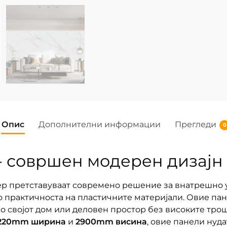
Опис
Дополнителни информации
Прегледи
0
- совршен модерен дизајн
ер претставуваат современо решение за внатрешно 
 практичноста на пластичните материјали. Овие пан
 во својот дом или деловен простор без високите тр
220mm ширина
и
2900mm висина
, овие панели нуд