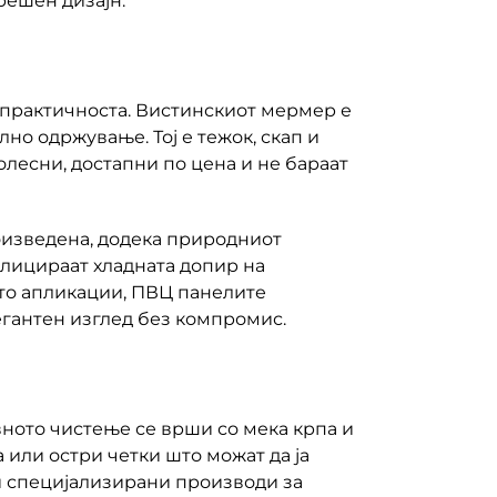
решен дизајн.
 практичноста. Вистинскиот мермер е
о одржување. Тој е тежок, скап и
лесни, достапни по цена и не бараат
оизведена, додека природниот
плицираат хладната допир на
ето апликации, ПВЦ панелите
гантен изглед без компромис.
ното чистење се врши со мека крпа и
 или остри четки што можат да ја
и специјализирани производи за