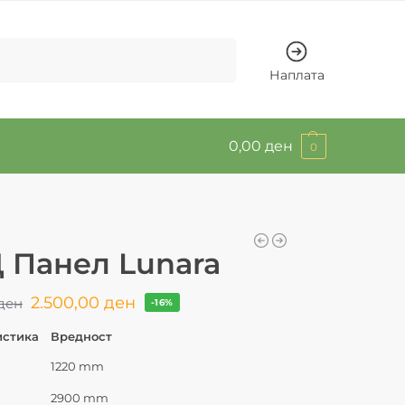
Барај
Наплата
0,00
ден
0
 Панел Lunara
2.500,00
ден
ден
-16%
истика
Вредност
1220 mm
2900 mm