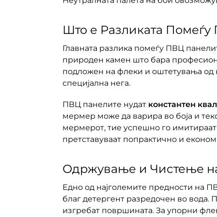
Неутралната палета на бои овозможу
Што е Разликата Помеѓу
Главната разлика помеѓу ПВЦ панелит
природен камен што бара професиона
подложен на флеки и оштетувања од к
специјална нега.
ПВЦ панелите нудат
константен квал
мермер може да варира во боја и тек
мермерот, тие успешно го имитираат
претставуваат попрактично и еконо
Одржување и Чистење н
Едно од најголемите предности на П
благ детергент разредочен во вода. П
изгребат површината. За упорни фле