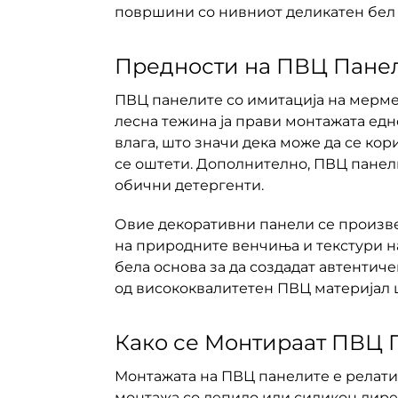
површини со нивниот деликатен бел 
Предности на ПВЦ Пане
ПВЦ панелите со имитација на мерме
лесна тежина ја прави монтажата едн
влага, што значи дека може да се ко
се оштети. Дополнително, ПВЦ панели
обични детергенти.
Овие декоративни панели се произве
на природните венчиња и текстури н
бела основа за да создадат автентич
од висококвалитетен ПВЦ материјал ш
Како се Монтираат ПВЦ 
Монтажата на ПВЦ панелите е релатив
монтажа со лепило или силикон дирек