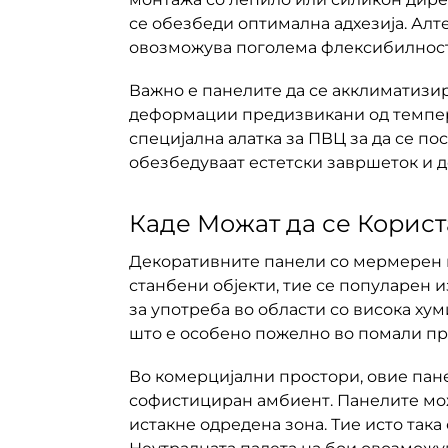
се обезбеди оптимална адхезија. Алт
овозможува поголема флексибилност
Важно е панелите да се акклиматизир
деформации предизвикани од темпер
специјална алатка за ПВЦ за да се п
обезбедуваат естетски завршеток и 
Каде Можат да се Корис
Декоративните панели со мермерен и
станбени објекти, тие се популарен и
за употреба во области со висока ху
што е особено пожелно во помали пр
Во комерцијални простори, овие пане
софистициран амбиент. Панелите можа
истакне одредена зона. Тие исто так