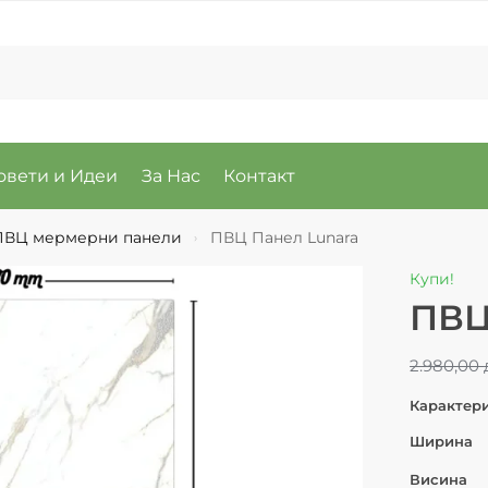
овети и Идеи
За Нас
Контакт
ПВЦ мермерни панели
ПВЦ Панел Lunara
›
Купи!
ПВЦ
2.980,00
Карактер
Ширина
Висина