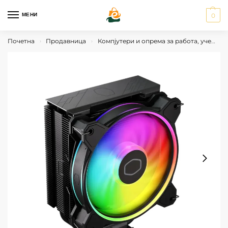
МЕНИ
0
Почетна
Продавница
Компјутери и опрема за работа, учење и гејминг
›
›