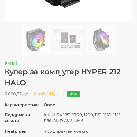
Купи!
Кулер за компјутер HYPER 212
HALO
2.535,00
ден
3.620,77
ден
-30%
Карактеристика
Опис
Поддржани
Intel LGA 1851, 1700, 1200, 1151, 1150, 1155,
сокети
1156; AMD AM5, AM4
Heatpipes
4 со директен контакт