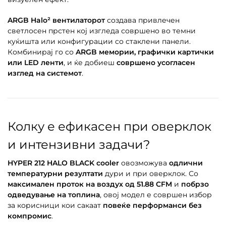
ARGB Halo² вентилаторот
создава привлечен
светлосен прстен кој изгледа совршено во темни
куќишта или конфигурации со стаклени панели.
Комбинирај го со
ARGB мемории, графички картички
или LED ленти
, и ќе добиеш
совршено усогласен
изглед на системот
.
Колку е ефикасен при оверклок
и интензивни задачи?
HYPER 212 HALO BLACK cooler
овозможува
одлични
температурни резултати
дури и при оверклок. Со
максимален проток на воздух од 51.88 CFM
и
побрзо
одведување на топлина
, овој модел е совршен избор
за корисници кои сакаат
повеќе перформанси без
компромис
.