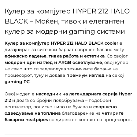
Кулер за компјутер HYPER 212 HALO
BLACK – Моќен, тивок и елегантен
кулер за модерни gaming системи
Кулер за компјутер HYPER 212 HALO BLACK cooler
е
дизајниран за сите кои бараат совршен баланс меѓу
ефикасно ладење, тивка работа и естетика
. Со својот
модерен црн изглед и ARGB осветлување
, овој кулер
не само што ги задоволува техничките барања на
процесорот, туку и додава
премиум изглед
на секој
gaming PC
.
Овој модел е
наследник на легендарната серија Hyper
212
и доаѓа со бројни подобрувања – подобрен
вентилатор, пониско ниво на бучава и
совршено
одведување на топлина
благодарение на
четирите
бакарни heatpipes
со директен контакт со процесорот.