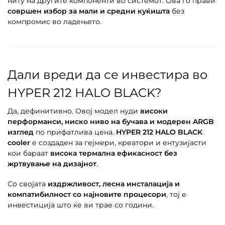
ниту на другите компоненти во системот. Ова го прави
совршен избор за мали и средни куќишта
без
компромис во ладењето.
Дали вреди да се инвестира во
HYPER 212 HALO BLACK?
Да, дефинитивно. Овој модел нуди
високи
перформанси, ниско ниво на бучава и модерен ARGB
изглед
по прифатлива цена.
HYPER 212 HALO BLACK
cooler
е создаден за гејмери, креатори и ентузијасти
кои бараат
висока термална ефикасност без
жртвување на дизајнот
.
Со својата
издржливост, лесна инсталација и
компатибилност со најновите процесори
, тој е
инвестиција што ќе ви трае со години.