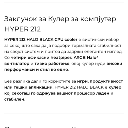
Заклучок за Кулер за компјутер
HYPER 212
HYPER 212 HALO BLACK CPU cooler
е вистински избор
за секој што сака да ја подобри термалната стабилност
на својот систем и притоа да задржи елегантен изглед.
Со
четири ефикасни heatpipes
,
ARGB Halo²
вентилатор
и
тивко работење
, овој кулер нуди
високи
перформанси и стил во едно
.
Без разлика дали го користите за
игри, продуктивност
или тешки апликации
, HYPER 212 HALO BLACK е
кулер
кој секогаш го одржува вашиот процесор ладен и
стабилен
.