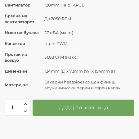
Вентилатор
120mm Halo² ARGB
Брзина на
До 2050 RPM
вентилаторот
Ниво на бучава
27 dBA (макс.)
Конектор
4-pin PWM
Проток на
51.88 CFM (макс.)
воздух
Димензии
124mm (L) x 73mm (W) x 154mm (H)
Бакарни heatpipes со црн финиш,
Материјал
алуминиумски перки и горен капак
Додај во кошница