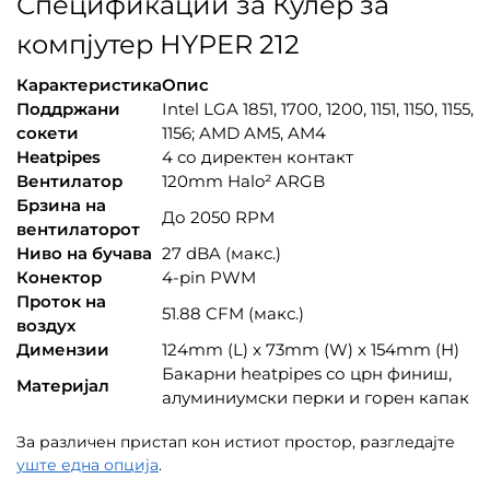
Спецификации за Кулер за
компјутер HYPER 212
Карактеристика
Опис
Поддржани
Intel LGA 1851, 1700, 1200, 1151, 1150, 1155,
сокети
1156; AMD AM5, AM4
Heatpipes
4 со директен контакт
Вентилатор
120mm Halo² ARGB
Брзина на
До 2050 RPM
вентилаторот
Ниво на бучава
27 dBA (макс.)
Конектор
4-pin PWM
Проток на
51.88 CFM (макс.)
воздух
Димензии
124mm (L) x 73mm (W) x 154mm (H)
Бакарни heatpipes со црн финиш,
Материјал
алуминиумски перки и горен капак
За различен пристап кон истиот простор, разгледајте
уште една опција
.