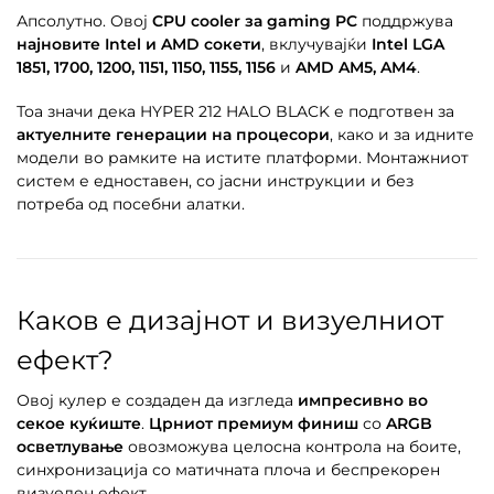
Апсолутно. Овој
CPU cooler за gaming PC
поддржува
најновите Intel и AMD сокети
, вклучувајќи
Intel LGA
1851, 1700, 1200, 1151, 1150, 1155, 1156
и
AMD AM5, AM4
.
Тоа значи дека HYPER 212 HALO BLACK е подготвен за
актуелните генерации на процесори
, како и за идните
модели во рамките на истите платформи. Монтажниот
систем е едноставен, со јасни инструкции и без
потреба од посебни алатки.
Каков е дизајнот и визуелниот
ефект?
Овој кулер е создаден да изгледа
импресивно во
секое куќиште
.
Црниот премиум финиш
со
ARGB
осветлување
овозможува целосна контрола на боите,
синхронизација со матичната плоча и беспрекорен
визуелен ефект.