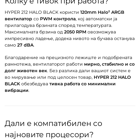
Колку е тивок при работа?
HYPER 212 HALO BLACK користи
120mm Halo² ARGB
вентилатор
со
PWM контрола
, кој автоматски ја
прилагодува брзината според температурата.
Максималната брзина од
2050 RPM
овозможува
импресивно ладење, додека нивото на бучава останува
само
27 dBA
.
Благодарение на прецизното лежиште и подобрената
рамнотежа, вентилаторот работи
мирно, стабилно и со
долг животен век
. Без разлика дали вашиот систем е
во мирување или под целосен товар,
HYPER 212 HALO
BLACK
обезбедува
тивка работа со минимални
вибрации
.
Дали е компатибилен со
најновите процесори?