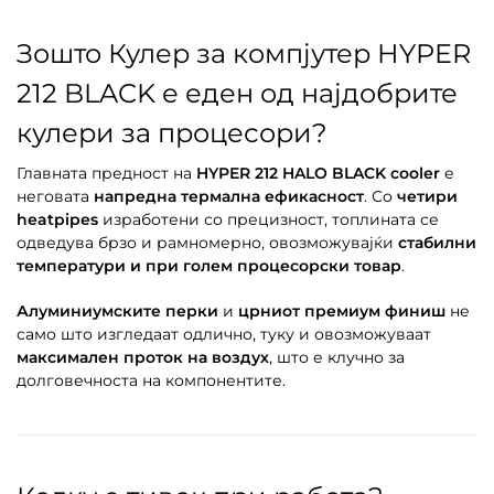
Зошто Кулер за компјутер HYPER
212 BLACK е еден од најдобрите
кулери за процесори?
Главната предност на
HYPER 212 HALO BLACK cooler
е
неговата
напредна термална ефикасност
. Со
четири
heatpipes
изработени со прецизност, топлината се
одведува брзо и рамномерно, овозможувајќи
стабилни
температури и при голем процесорски товар
.
Алуминиумските перки
и
црниот премиум финиш
не
само што изгледаат одлично, туку и овозможуваат
максимален проток на воздух
, што е клучно за
долговечноста на компонентите.