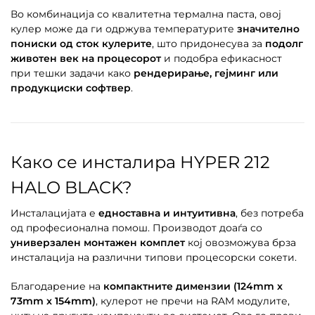
Во комбинација со квалитетна термална паста, овој
кулер може да ги одржува температурите
значително
пониски од сток кулерите
, што придонесува за
подолг
животен век на процесорот
и подобра ефикасност
при тешки задачи како
рендерирање, гејминг или
продукциски софтвер
.
Како се инсталира HYPER 212
HALO BLACK?
Инсталацијата е
едноставна и интуитивна
, без потреба
од професионална помош. Производот доаѓа со
универзален монтажен комплет
кој овозможува брза
инсталација на различни типови процесорски сокети.
Благодарение на
компактните димензии (124mm x
73mm x 154mm)
, кулерот не пречи на RAM модулите,