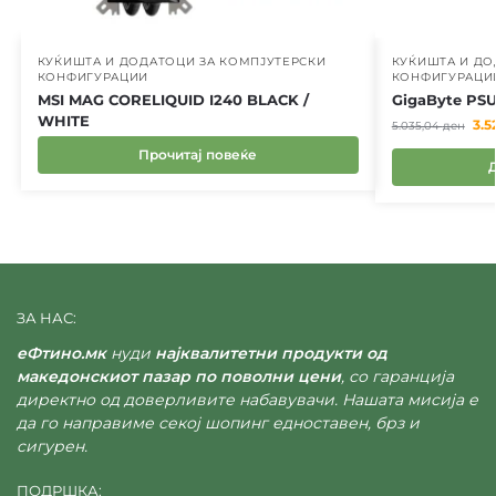
КУЌИШТА И ДОДАТОЦИ ЗА КОМПЈУТЕРСКИ
КУЌИШТА И ДО
КОНФИГУРАЦИИ
КОНФИГУРАЦИ
MSI MAG CORELIQUID I240 BLACK /
GigaByte PSU
WHITE
3.5
5.035,04
ден
Прочитај повеќе
ЗА НАС:
еФтино.мк
нуди
најквалитетни продукти од
македонскиот пазар по поволни цени
, со гаранција
директно од доверливите набавувачи. Нашата мисија е
да го направиме секој шопинг едноставен, брз и
сигурен.
ПОДРШКА: