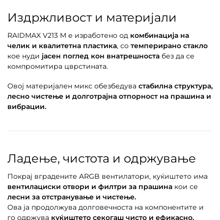
Издржливост и материјали
RAIDMAX V213 M е изработено од
комбинација на
челик и квалитетна пластика
, со
темперирано стакло
кое нуди
јасен поглед кон внатрешноста
без да се
компромитира цврстината.
Овој материјален микс обезбедува
стабилна структура,
лесно чистење и долготрајна отпорност на прашина и
вибрации.
Ладење, чистота и одржување
Покрај вградените ARGB вентилатори, куќиштето има
вентилациски отвори и филтри за прашина
кои се
лесни за отстранување и чистење.
Ова ја продолжува долговечноста на компонентите и
го одржува
куќиштето секогаш чисто и ефикасно.