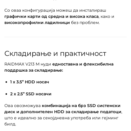
Со оваа конфигурација можеш да инсталираш
графички карти од средна и висока класа
, како и
високопрофилни ладилници
без проблем.
Складирање и практичност
RAIDMAX V213 M нуди
едноставна и флексибилна
поддршка за складирање:
1 x 3.5” HDD носач
2 x 2.5” SSD носачи
Ова овозможува
комбинација на брз SSD системски
диск и дополнителен HDD за складирање податоци
,
што е идеално за секојдневна употреба или гејминг
билд.