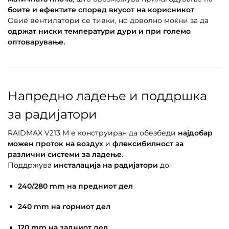
боите и ефектите според вкусот на корисникот
.
Овие вентилатори се тивки, но доволно моќни за да
одржат ниски температури дури и при големо
оптоварување.
Напредно ладење и поддршка
за радијатори
RAIDMAX V213 M е конструиран да обезбеди
најдобар
можен проток на воздух
и
флексибилност за
различни системи за ладење
.
Поддржува
инсталација на радијатори
до:
240/280 mm на предниот дел
240 mm на горниот дел
120 mm на задниот дел