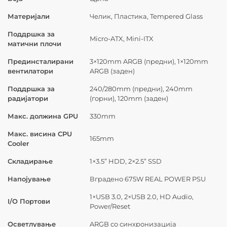
Материјали
Челик, Пластика, Tempered Glass
Поддршка за
Micro-ATX, Mini-ITX
матични плочи
Прединсталирани
3×120mm ARGB (предни), 1×120mm
вентилатори
ARGB (заден)
Поддршка за
240/280mm (предни), 240mm
радијатори
(горни), 120mm (заден)
Макс. должина GPU
330mm
Макс. висина CPU
165mm
Cooler
Складирање
1×3.5” HDD, 2×2.5” SSD
Напојување
Вградено 675W REAL POWER PSU
1×USB 3.0, 2×USB 2.0, HD Audio,
I/O Портови
Power/Reset
Осветлување
ARGB со синхронизација