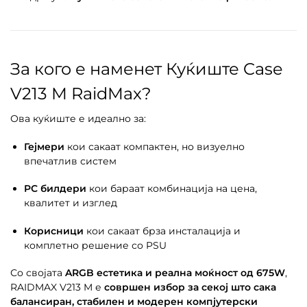
За кого е наменет Куќиште Case
V213 M RaidMax?
Ова куќиште е идеално за:
Гејмери
кои сакаат компактен, но визуелно
впечатлив систем
PC билдери
кои бараат комбинација на цена,
квалитет и изглед
Корисници
кои сакаат брза инсталација и
комплетно решение со PSU
Со својата
ARGB естетика и реална моќност од 675W
,
RAIDMAX V213 M е
совршен избор за секој што сака
балансиран, стабилен и модерен компјутерски