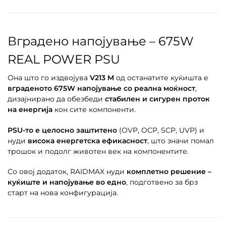
Вградено напојување – 675W
REAL POWER PSU
Она што го издвојува
V213 M
од останатите куќишта е
вграденото 675W напојување со реална моќност
,
дизајнирано да обезбеди
стабилен и сигурен проток
на енергија
кон сите компоненти.
PSU-то е целосно заштитено
(OVP, OCP, SCP, UVP) и
нуди
висока енергетска ефикасност
, што значи помал
трошок и подолг животен век на компонентите.
Со овој додаток, RAIDMAX нуди
комплетно решение –
куќиште и напојување во едно
, подготвено за брз
старт на нова конфигурација.