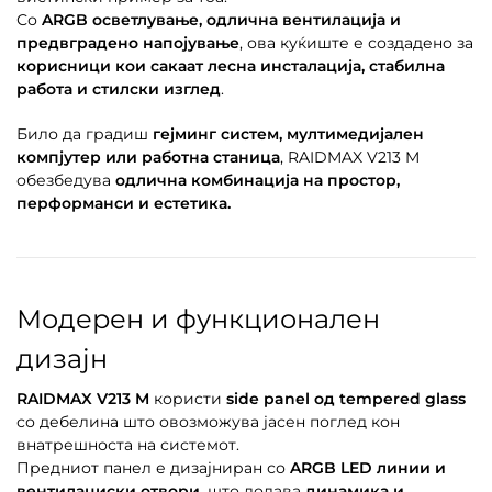
Со
ARGB осветлување, одлична вентилација и
предвградено напојување
, ова куќиште е создадено за
корисници кои сакаат лесна инсталација, стабилна
работа и стилски изглед
.
Било да градиш
гејминг систем, мултимедијален
компјутер или работна станица
, RAIDMAX V213 M
обезбедува
одлична комбинација на простор,
перформанси и естетика.
Модерен и функционален
дизајн
RAIDMAX V213 M
користи
side panel од tempered glass
со дебелина што овозможува јасен поглед кон
внатрешноста на системот.
Предниот панел е дизајниран со
ARGB LED линии и
вентилациски отвори
, што додава
динамика и