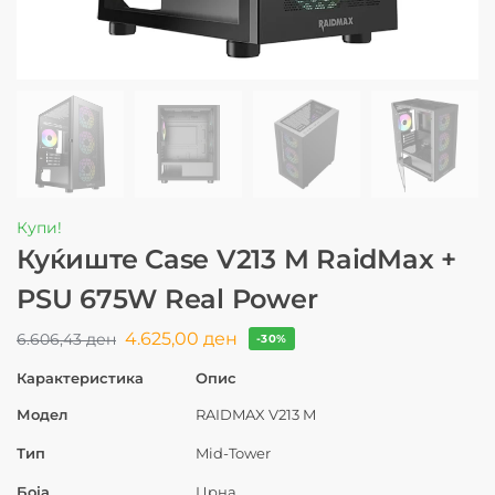
Купи!
Куќиште Case V213 M RaidMax +
PSU 675W Real Power
4.625,00
ден
6.606,43
ден
-30%
Карактеристика
Опис
Модел
RAIDMAX V213 M
Тип
Mid-Tower
Боја
Црна