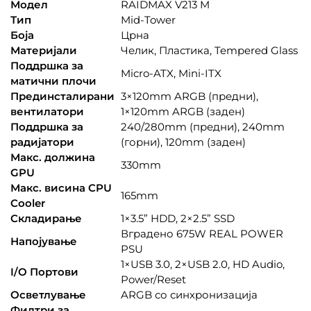
Модел
RAIDMAX V213 M
Тип
Mid-Tower
Боја
Црна
Материјали
Челик, Пластика, Tempered Glass
Поддршка за
Micro-ATX, Mini-ITX
матични плочи
Прединсталирани
3×120mm ARGB (предни),
вентилатори
1×120mm ARGB (заден)
Поддршка за
240/280mm (предни), 240mm
радијатори
(горни), 120mm (заден)
Макс. должина
330mm
GPU
Макс. висина CPU
165mm
Cooler
Складирање
1×3.5” HDD, 2×2.5” SSD
Вградено 675W REAL POWER
Напојување
PSU
1×USB 3.0, 2×USB 2.0, HD Audio,
I/O Портови
Power/Reset
Осветлување
ARGB со синхронизација
Филтри за