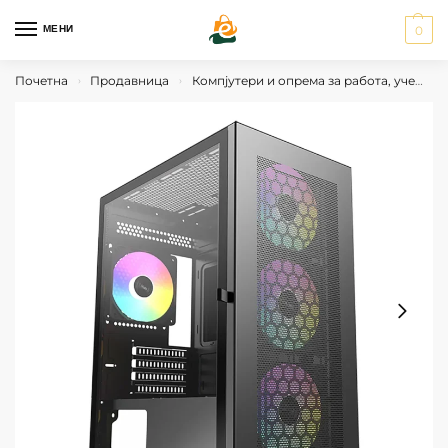
МЕНИ
0
Почетна
Продавница
Компјутери и опрема за работа, учење и гејминг
›
›