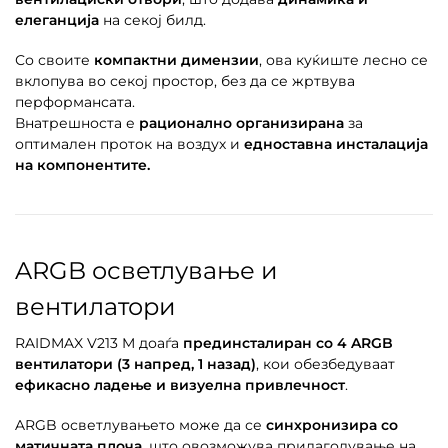
елеганција
на секој билд.
Со своите
компактни димензии
, ова куќиште лесно се
вклопува во секој простор, без да се жртвува
перформансата.
Внатрешноста е
рационално организирана
за
оптимален проток на воздух и
едноставна инсталација
на компонентите.
ARGB осветлување и
вентилатори
RAIDMAX V213 M доаѓа
прединсталиран со 4 ARGB
вентилатори (3 напред, 1 назад)
, кои обезбедуваат
ефикасно ладење и визуелна привлечност
.
ARGB осветлувањето може да се
синхронизира со
матичната плоча
, што овозможува прилагодување на