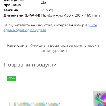
Да
прашина
Тежина
~5.5 kg
Димензии (L×W×H)
Приближно 430 × 210 × 460 mm
За љубителите на овој стил, интересен избор е
уште
еден модел од понудата
.
Категорија
Куќишта и додатоци за компјутерски
конфигурации
Поврзани продукти
-30%