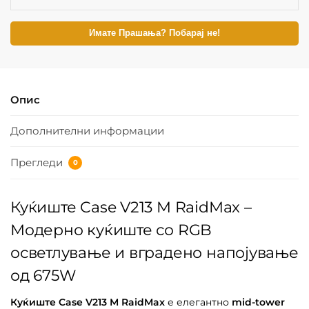
Имате Прашања? Побарај не!
Опис
Дополнителни информации
Прегледи
0
Куќиште Case V213 M RaidMax –
Модерно куќиште со RGB
осветлување и вградено напојување
од 675W
Куќиште Case V213 M RaidMax
е елегантно
mid-tower