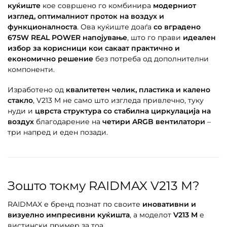
куќиште
кое совршено го комбинира
модерниот
изглед, оптималниот проток на воздух и
функционалноста
. Ова куќиште доаѓа
со вградено
675W REAL POWER напојување
, што го прави
идеален
избор за корисници кои сакаат практично и
економично решение
без потреба од дополнителни
компоненти.
Изработено од
квалитетен челик, пластика и калено
стакло
, V213 M не само што изгледа привлечно, туку
нуди и
цврста структура со стабилна циркулација на
воздух
благодарение на
четири ARGB вентилатори
–
три напред и еден позади.
Зошто токму RAIDMAX V213 M?
RAIDMAX е бренд познат по своите
иновативни и
визуелно импресивни куќишта
, а моделот
V213 M
е
вистински пример за тоа.