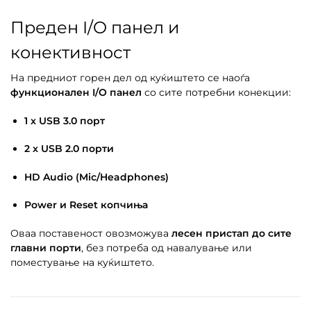
Преден I/O панел и
конективност
На предниот горен дел од куќиштето се наоѓа
функционален I/O панел
со сите потребни конекции:
1 x USB 3.0 порт
2 x USB 2.0 порти
HD Audio (Mic/Headphones)
Power и Reset копчиња
Оваа поставеност овозможува
лесен пристап до сите
главни порти
, без потреба од навалување или
поместување на куќиштето.