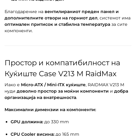
Благодарение на
вентилираниот преден панел и
дополнителните отвори на горниот дел
, системот има
оптимален притисок и стабилна температура
за сите
компоненти.
Простор и компатибилност на
Куќиште Case V213 M RaidMax
Иако е
Micro-ATX / Mini-ITX куќиште
, RAIDMAX V213 M
нуди
доволно простор за моќни компоненти
и
добра
организација на внатрешноста
.
Максимални димензии на компоненти:
GPU должина:
до 330 mm
CPU Cooler висина:
до 165 mm