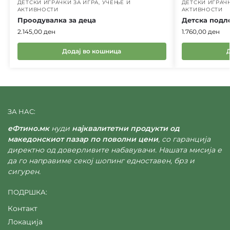
ДЕТСКИ ИГРАЧКИ ЗА ИГРА, УЧЕЊЕ И
ДЕТСКИ ИГРАЧК
АКТИВНОСТИ
АКТИВНОСТИ
Проодувалка за деца
Детска подл
2.145,00
ден
1.760,00
ден
Додај во кошница
ЗА НАС:
еФтино.мк
нуди
најквалитетни продукти од
македонскиот пазар по поволни цени
, со гаранција
директно од доверливите набавувачи. Нашата мисија е
да го направиме секој шопинг едноставен, брз и
сигурен.
ПОДРШКА:
Контакт
Локација