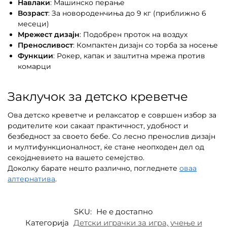
Навлаки
: Машинско перање
Возраст
: За новороденчиња до 9 кг (приближно 6
месеци)
Мрежест дизајн
: Подобрен проток на воздух
Преносливост
: Компактен дизајн со торба за носење
Функции
: Рокер, капак и заштитна мрежа против
комарци
Заклучок за детско креветче
Ова детско креветче и релаксатор е совршен избор за
родителите кои сакаат практичност, удобност и
безбедност за своето бебе. Со лесно пренослив дизајн
и мултифункционалност, ќе стане неопходен дел од
секојдневието на вашето семејство.
Доколку барате нешто различно, погледнете
оваа
алтернатива
.
SKU:
Не е достапно
Категорија
Детски играчки за игра, учење и