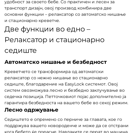
удобност за своето бебе. Со практичен и лесен за
транспорт дизајн, овој производ комбинира две
основни функции – релаксатор со автоматско нишање
и стационарно креветче.
Две функции во едно –
Релаксатор и стационарно
седиште
Автоматско нишање и безбедност
Креветчето се трансформира од автоматски
релаксатор со нежно нишање во стационарно
седиште, благодарение на EasyLock системот. Овој
систем овозможува лесно и безбедно заклучување во
седечка позиција. Петточковиот појас дополнително ја
гарантира безбедноста на вашето бебе во секој режим.
Лесно одржување
Седиштето е опремено со перниче за главата, кое го
поддржува вашето новороденче и може да се отстрани
кога бебето ќе порасне. Навлаките се перат во машина,