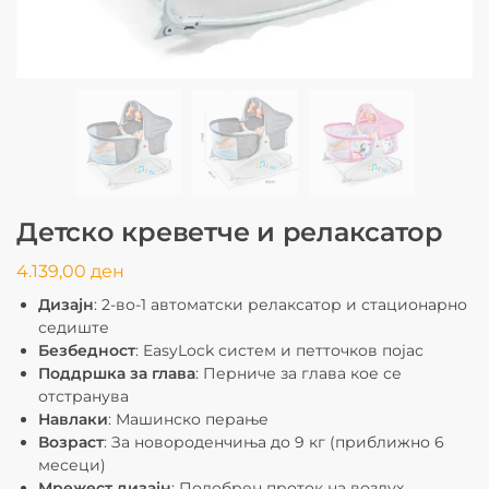
Детско креветче и релаксатор
4.139,00
ден
Дизајн
: 2-во-1 автоматски релаксатор и стационарно
седиште
Безбедност
: EasyLock систем и петточков појас
Поддршка за глава
: Перниче за глава кое се
отстранува
Навлаки
: Машинско перање
Возраст
: За новороденчиња до 9 кг (приближно 6
месеци)
Мрежест дизајн
: Подобрен проток на воздух