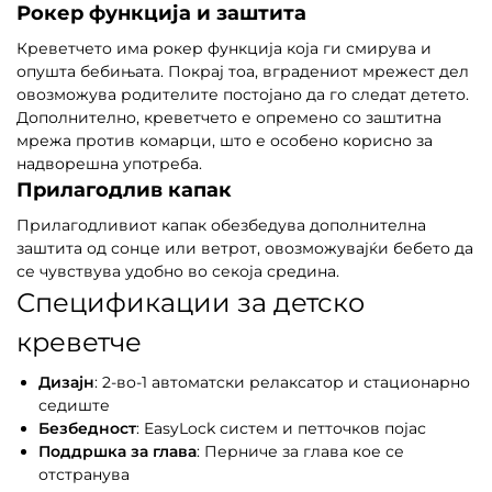
Рокер функција и заштита
Креветчето има рокер функција која ги смирува и
опушта бебињата. Покрај тоа, вградениот мрежест дел
овозможува родителите постојано да го следат детето.
Дополнително, креветчето е опремено со заштитна
мрежа против комарци, што е особено корисно за
надворешна употреба.
Прилагодлив капак
Прилагодливиот капак обезбедува дополнителна
заштита од сонце или ветрот, овозможувајќи бебето да
се чувствува удобно во секоја средина.
Спецификации за детско
креветче
Дизајн
: 2-во-1 автоматски релаксатор и стационарно
седиште
Безбедност
: EasyLock систем и петточков појас
Поддршка за глава
: Перниче за глава кое се
отстранува