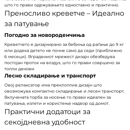
што го прави одржувањето едноставно и практично.
Преносливо креветче – Идеално
за патување
Погодно за новороденчиња
Креветчето е дизајнирано за бебиња од раѓање до 9 кг
или додека детето не почне само да седи (приближно
6 месеци). Вградениот мрежест дизајн обезбедува
постојан проток на воздух, што го прави совршено за
топли денови.
Лесно складирање и транспорт
Овој релаксатор има преклоплив дизајн што
овозможува компактно складирање и лесен транспорт.
Вклучената торба за носење го прави идеален за
патувања, излети и користење надвор од домот.
Практични додатоци за
секојдневна удобност