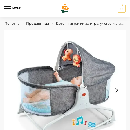
МЕНИ
0
Почетна
Продавница
Детски играчки за игра, учење и активности
›
›