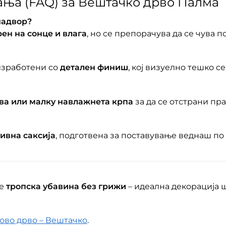
ања (FAQ) за Вештачко дрво Палма
надвор?
ен на сонце и влага
, но се препорачува да се чува 
 изработени со
детален финиш
, кој визуелно тешко с
вa или малку навлажнета крпа
за да се отстрани пра
ивна саксија
, подготвена за поставување веднаш по
те
тропска убавина без грижи
– идеална декорација 
ово дрво – Вештачко
.