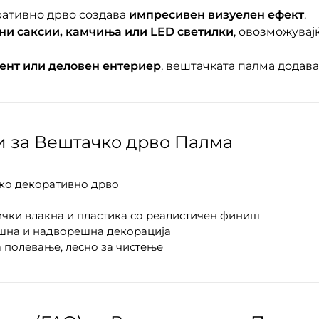
оративно дрво создава
импресивен визуелен ефект
.
ни саксии, камчиња или LED светилки
, овозможувај
нт или деловен ентериер
, вештачката палма додав
и за Вештачко дрво Палма
ко декоративно дрво
чки влакна и пластика со реалистичен финиш
шна и надворешна декорација
 полевање, лесно за чистење