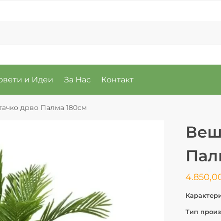
овети и Идеи
За Нас
Контакт
ачко дрво Палма 180см
Веш
Пал
4.850,0
Карактер
Тип произ