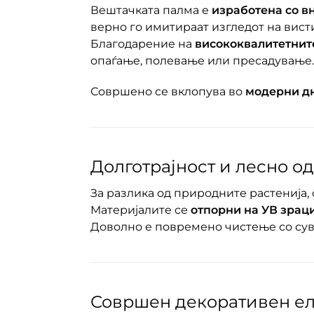
Вештачката палма е
изработена со в
верно го имитираат изгледот на вист
Благодарение на
висококвалитетнит
опаѓање, полевање или пресадување.
Совршено се вклопува во
модерни дн
Долготрајност и лесно 
За разлика од природните растенија,
Материјалите се
отпорни на УВ зраци
Доволно е повремено чистење со сува
Совршен декоративен е