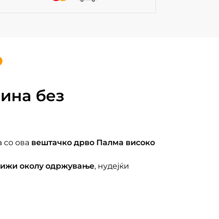
вина без
а со ова
вештачко дрво Палма високо
рижи околу одржување
, нудејќи