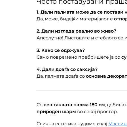
Често поставувани праш
1. Дали палмата може да се постави 
Да, може, бидејќи материјалот е
отпор
2. Дали изгледа реално во живо?
Апсолутно! Листовите и стеблото се
3. Како се одржува?
Само повремено пребришете ја со
су
4. Дали доаѓа со саксија?
Да, палмата доаѓа со
основна декорат
Со
вештачката палма 180 см
, добива
природен шарм
во секој простор.
Слична естетика нудиме и кај
Маслин