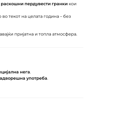
и раскошни пердувести гранки
кои
о во текот на целата година – без
давајќи пријатна и топла атмосфера.
ецијална нега
.
надворешна употреба
.