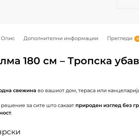
Опис
Дополнителни информации
Прегледи
0
ма 180 см – Тропска уба
одна свежина
во вашиот дом, тераса или канцелариј
 решение за сите што сакаат
природен изглед без г
ност
.
врски