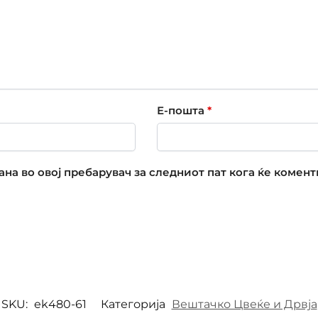
Е-пошта
*
рана во овој пребарувач за следниот пат кога ќе комен
SKU:
ek480-61
Категорија
Вештачко Цвеќе и Дрвја