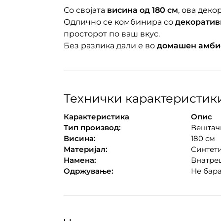
Со својата
висина од 180 см
, ова дек
Одлично се комбинира со
декоратив
просторот по ваш вкус.
Без разлика дали е во
домашен амбие
Технички карактеристик
Карактеристика
Опис
Тип производ:
Вештач
Висина:
180 см
Материјал:
Синтети
Намена:
Внатре
Одржување:
Не бара