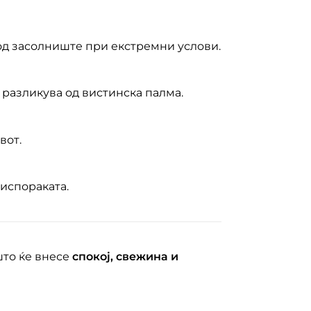
под засолниште при екстремни услови.
е разликува од вистинска палма.
вот.
 испораката.
што ќе внесе
спокој, свежина и