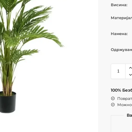
Висина:
Материјал
Намена:
Одржувањ
100% Без
Поврат 
Можнос
Ва