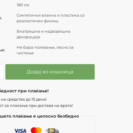
180 см
Синтетички влакна и пластика со
:
реалистичен финиш
Внатрешна и надворешна
декорација
Не бара полевање, лесно за
е:
чистење
Додај во кошница
бедност при плаќање!
на средства до 15 дена!
т за плаќање при достава на врата!
шето плаќање е целосно безбедно