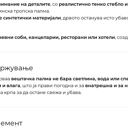
нимание на деталите
, со
реалистично тенко стебло 
инска тропска палма.
е синтетички материјали
, дрвото останува исто убав
евни соби, канцеларии, ресторани или хотели
, соз
одржување
 оваа
вештачка палма не бара светлина, вода или сп
 и влага
, што ја прави погодна и за
внатрешна и за 
 крпа за да остане свежа и убава.
лемент