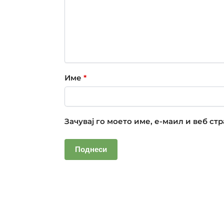
Име
*
Зачувај го моето име, е-маил и веб ст