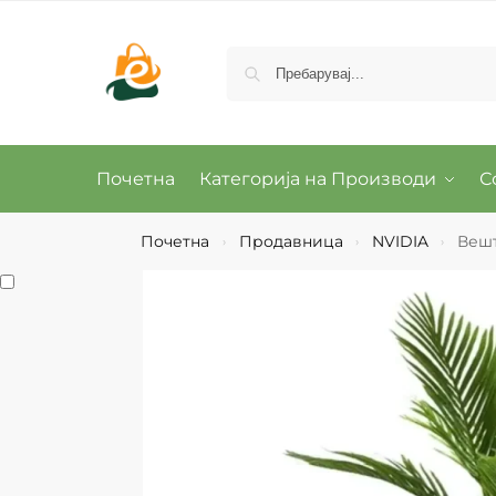
Почетна
Категорија на Производи
С
Почетна
Продавница
NVIDIA
Вешт
›
›
›