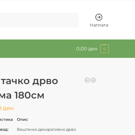
Барај
Наплата
0,00
ден
0
тачко дрво
ма 180см
0
ден
истика
Опис
вод:
Вештачко декоративно дрво