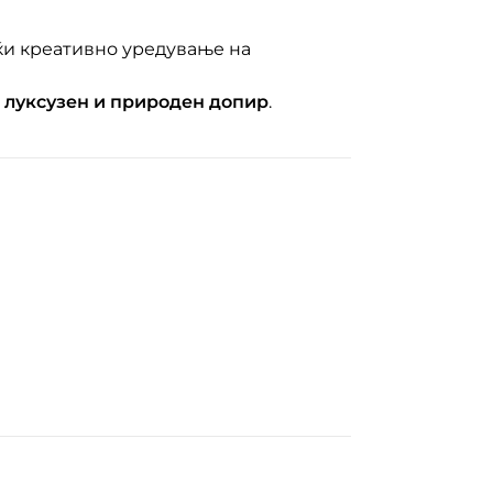
ќи креативно уредување на
а
луксузен и природен допир
.