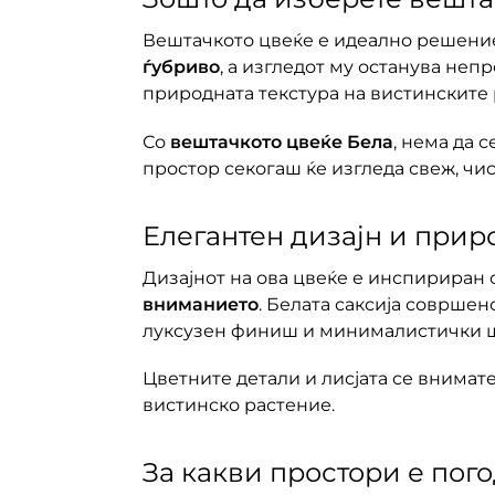
Вештачкото цвеќе е идеално решение 
ѓубриво
, а изгледот му останува неп
природната текстура на вистинските 
Со
вештачкото цвеќе Бела
, нема да 
простор секогаш ќе изгледа свеж, чис
Елегантен дизајн и прир
Дизајнот на ова цвеќе е инспириран
вниманието
. Белата саксија совршен
луксузен финиш и минималистички 
Цветните детали и лисјата се внимат
вистинско растение.
За какви простори е пог