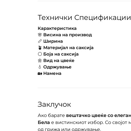
Технички Спецификации 
Карактеристика
🌸
Висина на производ
📏
Ширина
🪴
Материјал на саксија
⚪
Боја на саксија
🌼
Вид на цвеќе
💧
Одржување
🏡
Намена
Заклучок
Ако барате
вештачко цвеќе со елега
Бела
е вистинскиот избор. Со својот м
од грижа или одржување.