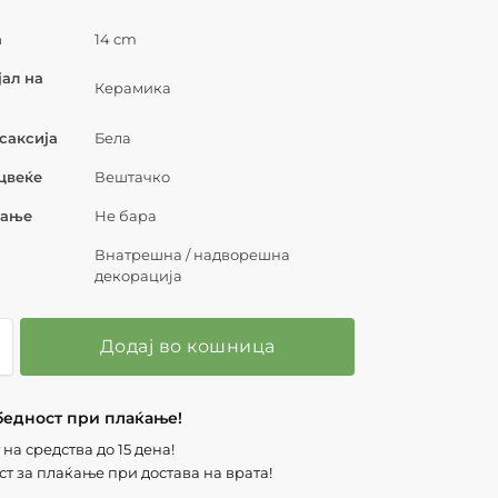
а
14 cm
ал на
Керамика
 саксија
Бела
цвеќе
Вештачко
вање
Не бара
Внатрешна / надворешна
декорација
Додај во кошница
бедност при плаќање!
на средства до 15 дена!
т за плаќање при достава на врата!