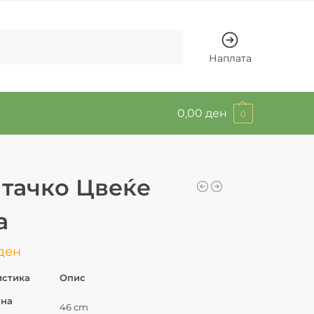
Барај
Наплата
0,00
ден
0
тачко Цвеќе
а
ден
истика
Опис
 на
46 cm