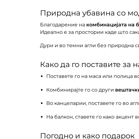
Природна убавина со мо
Благодарение на
комбинацијата на б
Идеално е за простории каде што сака
Дури и во темни агли без природна с
Како да го поставите за 
Поставете го на маса или полица в
Комбинирајте го со други
вештачки
Во канцеларии, поставете го во агл
На балкон, ставете го како акцент
Погодно и како подарок