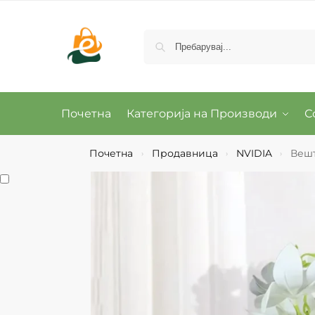
Почетна
Категорија на Производи
С
Почетна
Продавница
NVIDIA
Вешт
›
›
›