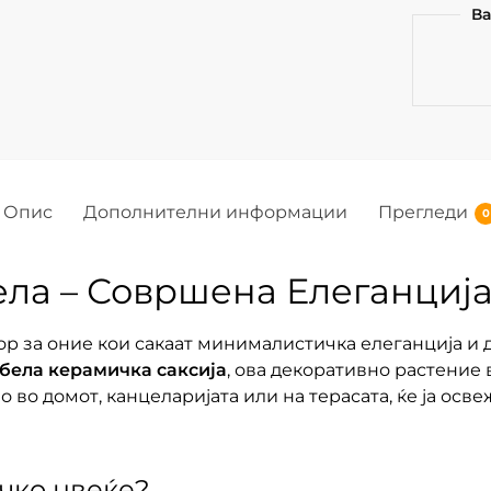
Ва
Опис
Дополнителни информации
Прегледи
0
ла – Совршена Елеганција
р за оние кои сакаат минималистичка елеганција и 
бела керамичка саксија
, ова декоративно растение 
 во домот, канцеларијата или на терасата, ќе ја осв
чко цвеќе?