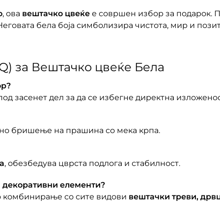
о
, ова
вештачко цвеќе
е совршен избор за подарок. П
еговата бела боја симболизира чистота, мир и пози
Q) за Вештачко цвеќе Бела
ор?
под засенет дел за да се избегне директна изложено
ено бришење на прашина со мека крпа.
а
, обезбедува цврста подлога и стабилност.
и декоративни елементи?
но комбинирање со сите видови
вештачки треви, дрв