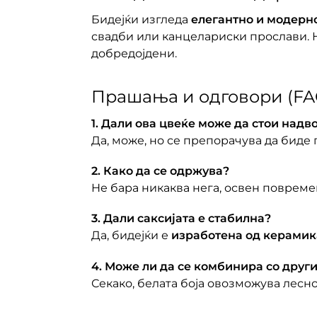
Бидејќи изгледа
елегантно и модерн
свадби или канцелариски прослави. Н
добредојдени.
Прашања и одговори (FA
1. Дали ова цвеќе може да стои надв
Да, може, но се препорачува да биде 
2. Како да се одржува?
Не бара никаква нега, освен поврем
3. Дали саксијата е стабилна?
Да, бидејќи е
изработена од керамик
4. Може ли да се комбинира со друг
Секако, белата боја овозможува лес