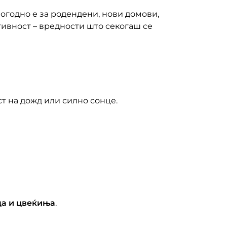
огодно е за родендени, нови домови,
тивност – вредности што секогаш се
ст на дожд или силно сонце.
ца и цвеќиња
.