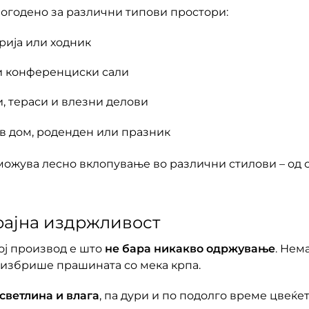
огодено за различни типови простори:
арија или ходник
и конференциски сали
, тераси и влезни делови
в дом, роденден или празник
можува лесно вклопување во различни стилови – од 
рајна издржливост
ој производ е што
не бара никакво одржување
. Нем
 избрише прашината со мека крпа.
светлина и влага
, па дури и по подолго време цвеќет