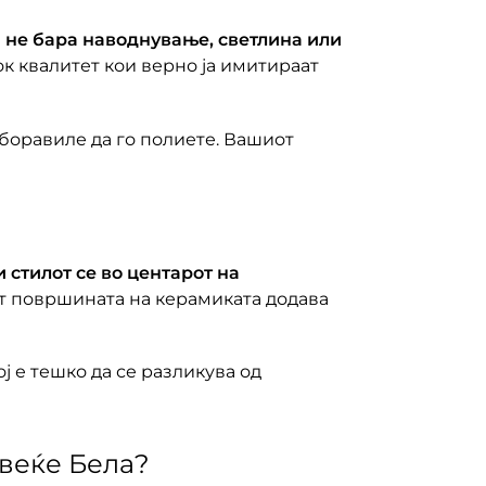
л
не бара наводнување, светлина или
ок квалитет кои верно ја имитираат
аборавиле да го полиете. Вашиот
 стилот се во центарот на
Мат површината на керамиката додава
ој е тешко да се разликува од
цвеќе Бела?