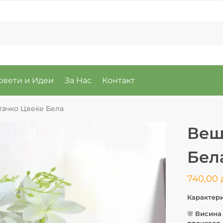
овети и Идеи
За Нас
Контакт
ачко Цвеќе Бела
Веш
Бел
740,00
Карактер
🌸
Висина
производ