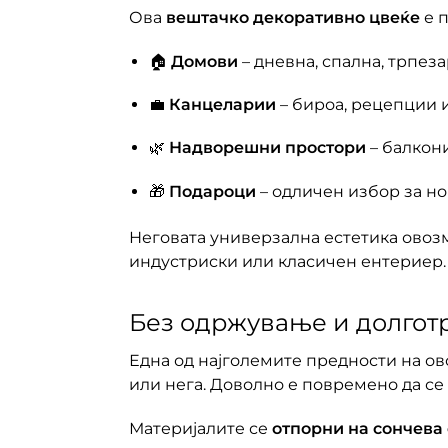
Ова
вештачко декоративно цвеќе
е п
🏠
Домови
– дневна, спална, трпез
💼
Канцеларии
– бироа, рецепции 
🌿
Надворешни простори
– балкони
🎁
Подароци
– одличен избор за но
Неговата универзална естетика овоз
индустриски или класичен ентериер.
Без одржување и долгот
Една од најголемите предности на ов
или нега. Доволно е повремено да се
Материјалите се
отпорни на сончева 