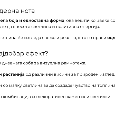
дерна нота
ела боја и едноставна форма
, ова вештачко цвеќе с
те да внесете светлина и позитивна енергија.
ветлина, ќе изгледа свежо и реално, што го прави
одл
најдобар ефект?
о дневната соба за визуелна рамнотежа.
 растенија
од различни висини за природен изглед.
и со малку светлина за да создаде чувство на топлина
 во комбинација со декоративен камен или светилки.