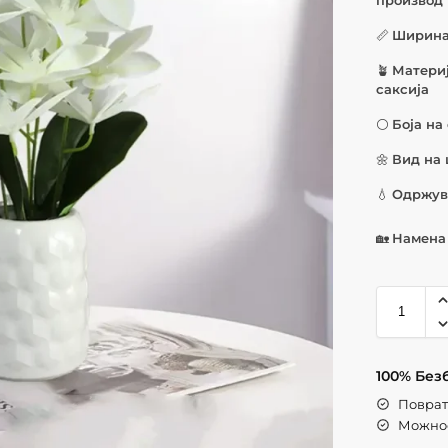
📏
Ширин
🪴
Материј
саксија
⚪
Боја на
🌼
Вид на 
💧
Одржу
🏡
Намена
100% Без
Поврат 
Можнос