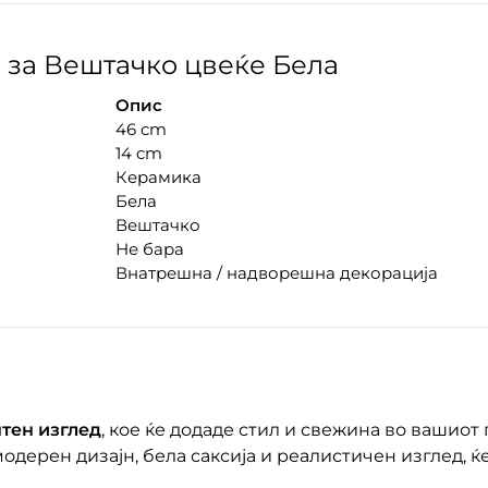
за Вештачко цвеќе Бела
Опис
46 cm
14 cm
Керамика
Бела
Вештачко
Не бара
Внатрешна / надворешна декорација
нтен изглед
, кое ќе додаде стил и свежина во вашиот
одерен дизајн, бела саксија и реалистичен изглед, ќ