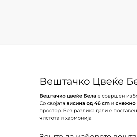
Вештачко Цвеќе Бе
Вештачко цвеќе Бела
е совршен избо
Со својата
висина од 46 cm
и
снежно 
простор. Без разлика дали е поставено
чистота и хармонија.
Зошто да изберете вешта