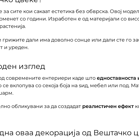
за сите кои сакаат естетика без обврска. Овој моде
роменет со години. Изработен е од материјали со вис
растенија.
се грижите дали има доволно сонце или дали сте го з
т и уреден.
оден изглед
 од современите ентериери каде што
едноставноста и
о се вклопува со секоја боја на ѕид, мебел или под. 
шарм.
елно обликувани за да создадат
реалистичен ефект
к
одна оваа декорација од Вештачко 