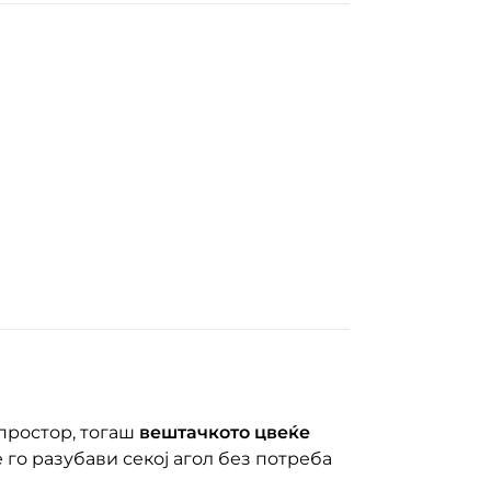
 простор, тогаш
вештачкото цвеќе
е го разубави секој агол без потреба