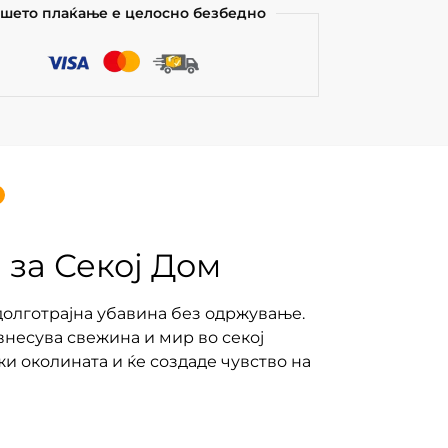
шето плаќање е целосно безбедно
 за Секој Дом
долготрајна убавина без одржување.
внесува свежина и мир во секој
ежи околината и ќе создаде чувство на