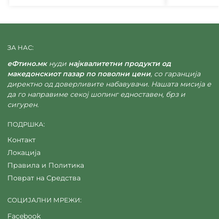
ЗА НАС:
еФтино.мк
нуди
најквалитетни продукти од
македонскиот пазар по поволни цени
, со гаранција
директно од доверливите набавувачи. Нашата мисија е
да го направиме секој шопинг едноставен, брз и
сигурен.
ПОДРШКА:
Контакт
Локација
Правила и Политика
Поврат на Средства
СОЦИЈАЛНИ МРЕЖИ:
Facebook