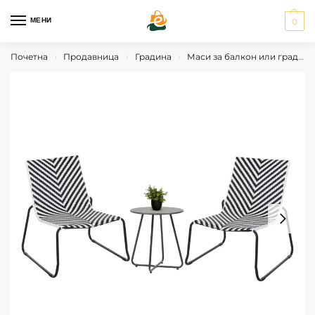
МЕНИ
0
Почетна
Продавница
Градина
Маси за балкон или градина
›
›
›