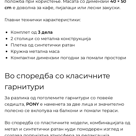
положба при користење. Масата со димензии
40 × 50
cm
е доволна за кафе, пијалаци или лесни закуски.
Главни технички карактеристики:
Комплет од
3 дела
2 столици со метална конструкција
Плетка од синтетички ратан
Кружна метална маса
Компактни димензии погодни за помали простори
Во споредба со класичните
гарнитури
За разлика од поголемите гарнитури со повеќе
седишта,
PONY
е наменета за две лица и значително
полесно се вклопува на балкони и помали тераси.
Во споредба со пластичните модели, комбинацијата од
метал и синтетички ратан нуди помодерен изглед и
создава попријатна атмосфера за релаксација.