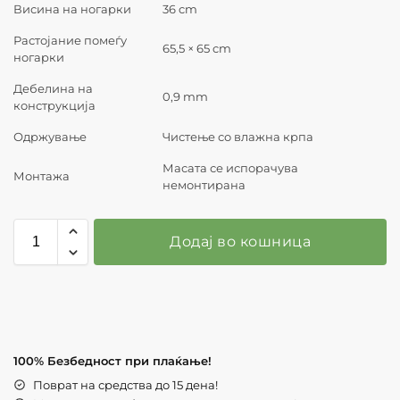
Висина на ногарки
36 cm
Растојание помеѓу
65,5 × 65 cm
ногарки
Дебелина на
0,9 mm
конструкција
Одржување
Чистење со влажна крпа
Масата се испорачува
Монтажа
немонтирана
Додај во кошница
100% Безбедност при плаќање!
Поврат на средства до 15 дена!