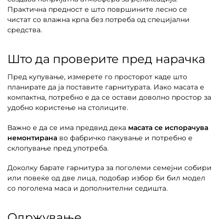
Практична предност е што површините лесно се
чистат со влажна крпа без потреба од специјални
средства.
Што да проверите пред нарачка
Пред купување, измерете го просторот каде што
планирате да ја поставите гарнитурата. Иако масата е
компактна, потребно е да се остави доволно простор за
удобно користење на столиците.
Важно е да се има предвид дека
масата се испорачува
немонтирана
во фабричко пакување и потребно е
склопување пред употреба.
Доколку барате гарнитура за поголеми семејни собири
или повеќе од две лица, подобар избор би бил модел
со поголема маса и дополнителни седишта.
Одржување