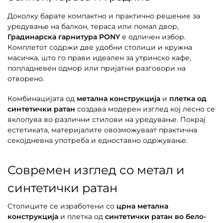
Доколку барате компактно и практично решение за
уредување на балкон, тераса или помал двор,
Градинарска гарнитура PONY
е одличен избор.
Комплетот содржи две удобни столици и кружна
масичка, што го прави идеален за утринско кафе,
попладневен одмор или пријатни разговори на
отворено.
Комбинацијата од
метална конструкција
и
плетка од
синтетички ратан
создава модерен изглед кој лесно се
вклопува во различни стилови на уредување. Покрај
естетиката, материјалите овозможуваат практична
секојдневна употреба и едноставно одржување.
Современ изглед со метал и
синтетички ратан
Столиците се изработени со
црна метална
конструкција
и плетка од
синтетички ратан во бело-