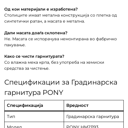
Од кои материјали е изработена?
Столиците имаат метална конструкција со плетка од
синтетички ратан, а масата е метална.
Дали масата доаѓа склопена?
Не. Масата се испорачува немонтирана во фабричко
пакување.
Како се чисти гарнитурата?
Со влажна мека крпа, без употреба на хемиски
средства за чистење.
Спецификации за Градинарска
гарнитура PONY
Спецификација
Вредност
Тип
Градинарска гарнитура
Модел
PONY HM21193