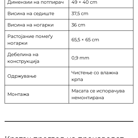
Димензии на потпирач
49 × 40 cm
Висина на седиште
37,5 cm
Висина на ногарки
36 cm
Растојание помеѓу
65,5 × 65 cm
ногарки
Дебелина на
0,9 mm
конструкција
Чистење со влажна
Одржување
крпа
Масата се испорачува
Монтажа
немонтирана