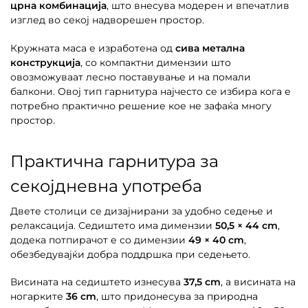
црна комбинација
, што внесува модерен и впечатлив
изглед во секој надворешен простор.
Кружната маса е изработена од
сива метална
конструкција
, со компактни димензии што
овозможуваат лесно поставување и на помали
балкони. Овој тип гарнитура најчесто се избира кога е
потребно практично решение кое не зафаќа многу
простор.
Практична гарнитура за
секојдневна употреба
Двете столици се дизајнирани за удобно седење и
релаксација. Седиштето има димензии
50,5 × 44 cm
,
додека потпирачот е со димензии
49 × 40 cm
,
обезбедувајќи добра поддршка при седењето.
Висината на седиштето изнесува
37,5 cm
, а висината на
ногарките
36 cm
, што придонесува за природна