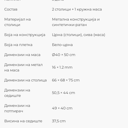
Состав
2 столици + 1 кружна маса
Материјал на
Метална конструкција и
столици
синтетички ратан
Боја на конструкција
Црна (столици), сива (маса)
Боја на плетка
Бело-црна
Димензии на маса
Ø40 × 50 cm
Димензии на метал
16 × 1.2 mm
на маса
Димензии на столица
66 × 68 × 75 cm
Димензии на
50,5 × 44 cm
седиште
Димензии на
49 × 40 cm
потпирач
Висина на седиште
37,5 cm