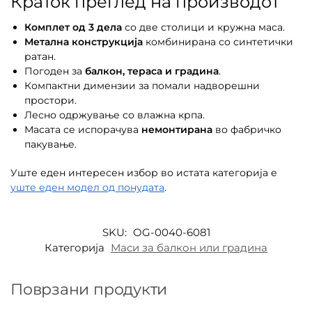
Краток преглед на производот
Комплет од 3 дела
со две столици и кружна маса.
Метална конструкција
комбинирана со синтетички
ратан.
Погоден за
балкон, тераса и градина
.
Компактни димензии за помали надворешни
простори.
Лесно одржување со влажна крпа.
Масата се испорачува
немонтирана
во фабричко
пакување.
Уште еден интересен избор во истата категорија е
уште еден модел од понудата
.
SKU:
OG-0040-6081
Категорија
Маси за балкон или градина
Поврзани продукти