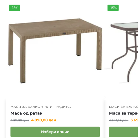
-15%
-15%
МАСИ ЗА БАЛКОН ИЛИ ГРАДИНА
МАСИ ЗА БАЛК
Маса од ратан
Маса за тера
4.090,00
ден
3.6
4.811,88
ден
4.341,28
ден
Избери опции