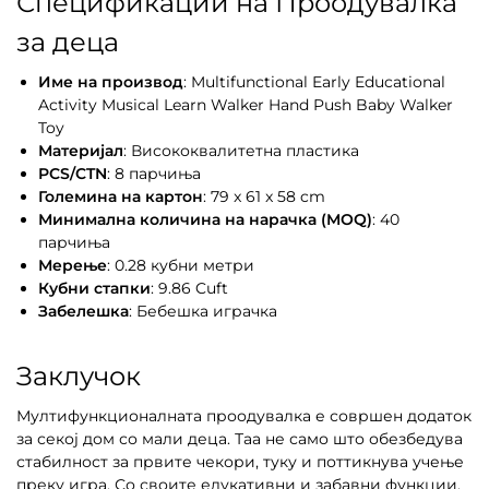
Спецификации на Проодувалка
за деца
Име на производ
: Multifunctional Early Educational
Activity Musical Learn Walker Hand Push Baby Walker
Toy
Материјал
: Висококвалитетна пластика
PCS/CTN
: 8 парчиња
Големина на картон
: 79 x 61 x 58 cm
Минимална количина на нарачка (MOQ)
: 40
парчиња
Мерење
: 0.28 кубни метри
Кубни стапки
: 9.86 Cuft
Забелешка
: Бебешка играчка
Заклучок
Мултифункционалната проодувалка е совршен додаток
за секој дом со мали деца. Таа не само што обезбедува
стабилност за првите чекори, туку и поттикнува учење
преку игра. Со своите едукативни и забавни функции,