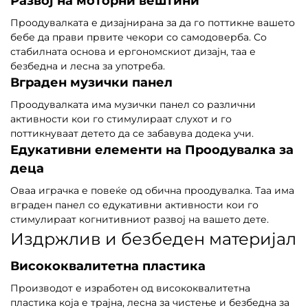
Развој на моторни вештини
Проодувалката е дизајнирана за да го поттикне вашето
бебе да прави првите чекори со самодоверба. Со
стабилната основа и ергономскиот дизајн, таа е
безбедна и лесна за употреба.
Вграден музички панел
Проодувалката има музички панел со различни
активности кои го стимулираат слухот и го
поттикнуваат детето да се забавува додека учи.
Едукативни елементи на Проодувалка за
деца
Оваа играчка е повеќе од обична проодувалка. Таа има
вграден панел со едукативни активности кои го
стимулираат когнитивниот развој на вашето дете.
Издржлив и безбеден материјал
Висококвалитетна пластика
Производот е изработен од висококвалитетна
пластика која е трајна, лесна за чистење и безбедна за