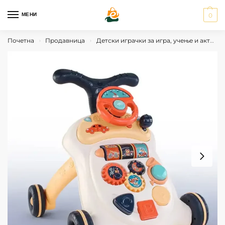
МЕНИ
0
Почетна
Продавница
Детски играчки за игра, учење и активности
›
›