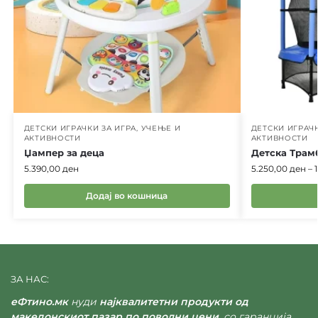
ДЕТСКИ ИГРАЧКИ ЗА ИГРА, УЧЕЊЕ И
ДЕТСКИ ИГРАЧК
АКТИВНОСТИ
АКТИВНОСТИ
Џампер за деца
Детска Трам
5.390,00
ден
5.250,00
ден
–
Додај во кошница
ЗА НАС:
еФтино.мк
нуди
најквалитетни продукти од
македонскиот пазар по поволни цени
, со гаранција