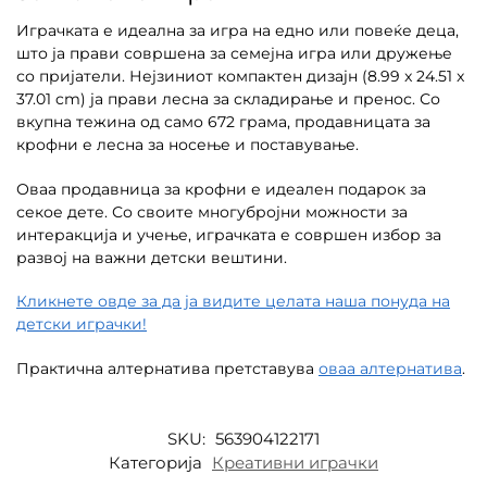
Играчката е идеална за игра на едно или повеќе деца,
што ја прави совршена за семејна игра или дружење
со пријатели. Нејзиниот компактен дизајн (8.99 x 24.51 x
37.01 cm) ја прави лесна за складирање и пренос. Со
вкупна тежина од само 672 грама, продавницата за
крофни е лесна за носење и поставување.
Оваа продавница за крофни е идеален подарок за
секое дете. Со своите многубројни можности за
интеракција и учење, играчката е совршен избор за
развој на важни детски вештини.
Кликнете овде за да ја видите целата наша понуда на
детски играчки!
Практична алтернатива претставува
оваа алтернатива
.
SKU:
563904122171
Категорија
Креативни играчки