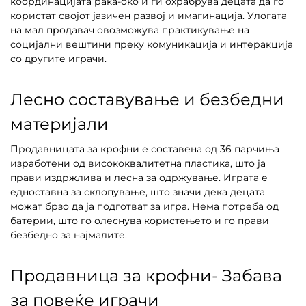
координацијата рака-око и ги охрабрува децата да го
користат својот јазичен развој и имагинација. Улогата
на мал продавач овозможува практикување на
социјални вештини преку комуникација и интеракција
со другите играчи.
Лесно составување и безбедни
материјали
Продавницата за крофни е составена од 36 парчиња
изработени од висококвалитетна пластика, што ја
прави издржлива и лесна за одржување. Играта е
едноставна за склопување, што значи дека децата
можат брзо да ја подготват за игра. Нема потреба од
батерии, што го олеснува користењето и го прави
безбедно за најмалите.
Продавница за крофни- Забава
за повеќе играчи