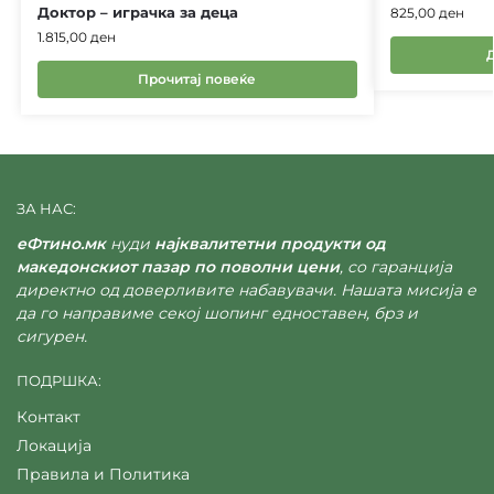
Доктор – играчка за деца
825,00
ден
1.815,00
ден
Прочитај повеќе
ЗА НАС:
еФтино.мк
нуди
најквалитетни продукти од
македонскиот пазар по поволни цени
, со гаранција
директно од доверливите набавувачи. Нашата мисија е
да го направиме секој шопинг едноставен, брз и
сигурен.
ПОДРШКА:
Контакт
Локација
Правила и Политика