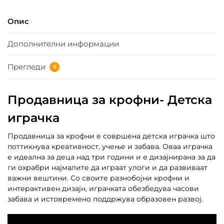
Опис
Дополнителни информации
Прегледи
0
Продавница за крофни-
Детска
играчка
Продавница за крофни е совршена детска играчка што
поттикнува креативност, учење и забава. Оваа играчка
е идеална за деца над три години и е дизајнирана за да
ги охрабри најмалите да играат улоги и да развиваат
важни вештини. Со своите разнобојни крофни и
интерактивен дизајн, играчката обезбедува часови
забава и истовремено поддржува образовен развој.