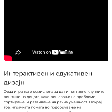
Интерактивен и едукативен
дизајн
Оваа играчка е осмислена за да ги поттикне клучните
вештини на децата, како решавање на проблеми,
сортирање, и развивање на рачна умешност. Покрај
тоа, играчката помага во подобрување на