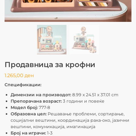
Продавница за крофни
1.265,00
ден
Спецификации:
Димензии на производот:
‎8.99 x 24.51 x 37.01 cm
Препорачана возраст:
3 години и повеќе
Модел број:
‎777-8
Образовна цел:
Решавање проблеми, сортирање,
социјални вештини, координација рака-око, јазични
вештини, комуникација, имагинација
Број на играчи:
1-3