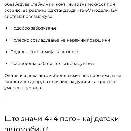
обезбедува стабилна и континуирана моќност при
возење. За разлика од стандардните 6V модели, 12V
системот овозможува:
Подобро забрзување
Полесно совладување на нерамни површини
Подолга автономија на возење
Постабилна работа под оптоварување
Ова значи дека автомобилот може без проблем да се
користи во двор, на плочник, па дури и на трева со
умерена густина.
Што значи 4×4 погон кај детски
автомобил?