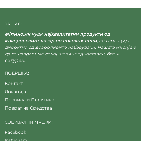
ЗА НАС:
еФтино.мк
нуди
најквалитетни продукти од
македонскиот пазар по поволни цени
, со гаранција
директно од доверливите набавувачи. Нашата мисија е
да го направиме секој шопинг едноставен, брз и
сигурен.
ПОДРШКА:
Контакт
Локација
Правила и Политика
Поврат на Средства
СОЦИЈАЛНИ МРЕЖИ:
Facebook
Instagram