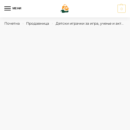
МЕНИ
0
Почетна
Продавница
Детски играчки за игра, учење и активности
›
›