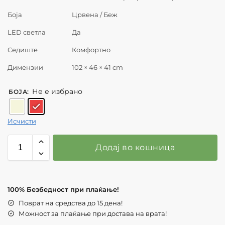
Боја
Црвена / Беж
LED светла
Да
Седиште
Комфортно
Димензии
102 × 46 × 41 cm
Не е избрано
БОЈА
:
Исчисти
Додај во кошница
100% Безбедност при плаќање!
Поврат на средства до 15 дена!
Можност за плаќање при достава на врата!