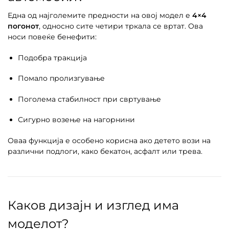
Една од најголемите предности на овој модел е
4×4
погонот
, односно сите четири тркала се вртат. Ова
носи повеќе бенефити:
Подобра тракција
Помало пролизгување
Поголема стабилност при свртување
Сигурно возење на нагорнини
Оваа функција е особено корисна ако детето вози на
различни подлоги, како бекатон, асфалт или трева.
Каков дизајн и изглед има
моделот?