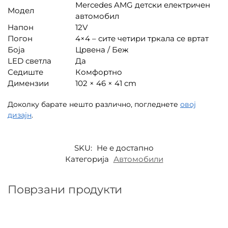
Mercedes AMG детски електричен
Модел
автомобил
Напон
12V
Погон
4×4 – сите четири тркала се вртат
Боја
Црвена / Беж
LED светла
Да
Седиште
Комфортно
Димензии
102 × 46 × 41 cm
Доколку барате нешто различно, погледнете
овој
дизајн
.
SKU:
Не е достапно
Категорија
Автомобили
Поврзани продукти