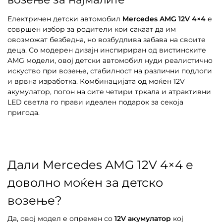
Електричен детски автомобил
Mercedes AMG 12V 4×4
е
совршен избор за родители кои сакаат да им
овозможат безбедна, но возбудлива забава на своите
деца. Со модерен дизајн инспириран од вистинските
AMG модели, овој детски автомобил нуди реалистично
искуство при возење, стабилност на различни подлоги
и врвна изработка. Комбинацијата од моќен 12V
акумулатор, погон на сите четири тркала и атрактивни
LED светла го прави идеален подарок за секоја
пригода.
Дали Mercedes AMG 12V 4×4 е
доволно моќен за детско
возење?
Да, овој модел е опремен со
12V акумулатор
кој