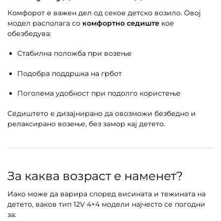
Комфорот е важен дел од секое детско возило. Овој
модел располага со
комфортно седиште
кое
обезбедува:
Стабилна положба при возење
Подобра поддршка на грбот
Поголема удобност при подолго користење
Седиштето е дизајнирано да овозможи безбедно и
релаксирано возење, без замор кај детето.
За каква возраст е наменет?
Иако може да варира според висината и тежината на
детето, ваков тип 12V 4×4 модели најчесто се погодни
за: