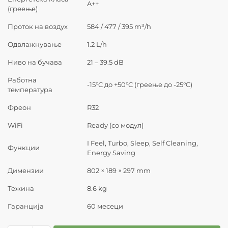
A++
(греење)
Проток на воздух
584 / 477 / 395 m³/h
Одвлажнување
1.2 L/h
Ниво на бучава
21 – 39.5 dB
Работна
-15°C до +50°C (греење до -25°C)
температура
Фреон
R32
WiFi
Ready (со модул)
I Feel, Turbo, Sleep, Self Cleaning,
Функции
Energy Saving
Димензии
802 × 189 × 297 mm
Тежина
8.6 kg
Гаранција
60 месеци