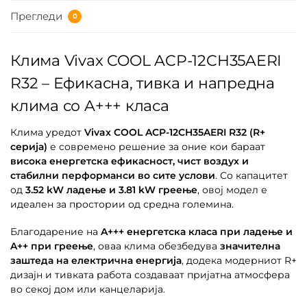
Прегледи
0
Клима Vivax COOL ACP-12CH35AERI
R32 – Ефикасна, тивка и напредна
клима со A+++ класа
Клима уредот
Vivax COOL ACP-12CH35AERI R32 (R+
серија)
е современо решение за оние кои бараат
висока енергетска ефикасност, чист воздух и
стабилни перформанси во сите услови
. Со капацитет
од
3.52 kW ладење и 3.81 kW греење
, овој модел е
идеален за простории од средна големина.
Благодарение на
A+++ енергетска класа при ладење и
A++ при греење
, оваа клима обезбедува
значителна
заштеда на електрична енергија
, додека модерниот R+
дизајн и тивката работа создаваат пријатна атмосфера
во секој дом или канцеларија.