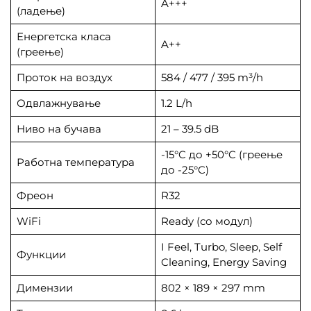
A+++
(ладење)
Енергетска класа
A++
(греење)
Проток на воздух
584 / 477 / 395 m³/h
Одвлажнување
1.2 L/h
Ниво на бучава
21 – 39.5 dB
-15°C до +50°C (греење
Работна температура
до -25°C)
Фреон
R32
WiFi
Ready (со модул)
I Feel, Turbo, Sleep, Self
Функции
Cleaning, Energy Saving
Димензии
802 × 189 × 297 mm