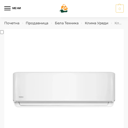
МЕНИ
0
Почетна
Продавница
Бела Техника
Клима Уреди
Клима Vivax COOL ACP-12CH35AERI R32
›
›
›
›