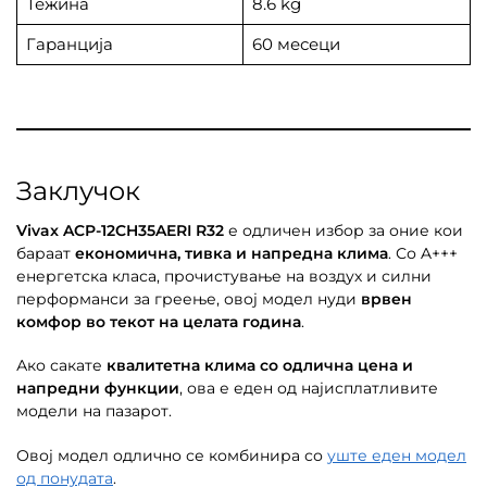
Тежина
8.6 kg
Гаранција
60 месеци
Заклучок
Vivax ACP-12CH35AERI R32
е одличен избор за оние кои
бараат
економична, тивка и напредна клима
. Со A+++
енергетска класа, прочистување на воздух и силни
перформанси за греење, овој модел нуди
врвен
комфор во текот на целата година
.
Ако сакате
квалитетна клима со одлична цена и
напредни функции
, ова е еден од најисплатливите
модели на пазарот.
Овој модел одлично се комбинира со
уште еден модел
од понудата
.