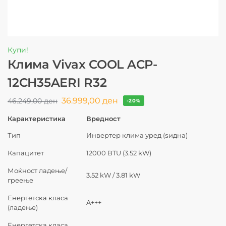
Купи!
Клима Vivax COOL ACP-
12CH35AERI R32
36.999,00
ден
46.249,00
ден
-20%
Карактеристика
Вредност
Тип
Инвертер клима уред (ѕидна)
Капацитет
12000 BTU (3.52 kW)
Моќност ладење/
3.52 kW / 3.81 kW
греење
Енергетска класа
A+++
(ладење)
Енергетска класа