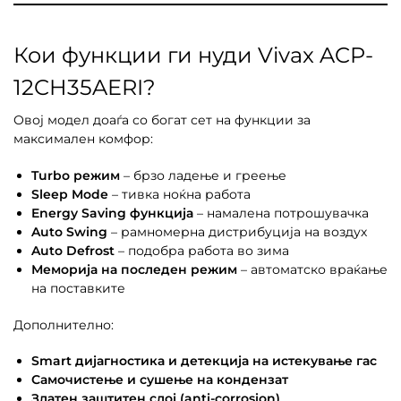
Кои функции ги нуди Vivax ACP-
12CH35AERI?
Овој модел доаѓа со богат сет на функции за
максимален комфор:
Turbo режим
– брзо ладење и греење
Sleep Mode
– тивка ноќна работа
Energy Saving функција
– намалена потрошувачка
Auto Swing
– рамномерна дистрибуција на воздух
Auto Defrost
– подобра работа во зима
Меморија на последен режим
– автоматско враќање
на поставките
Дополнително:
Smart дијагностика и детекција на истекување гас
Самочистење и сушење на кондензат
Златен заштитен слој (anti-corrosion)