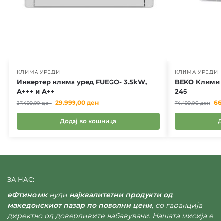
КЛИМА УРЕДИ
КЛИМА УРЕДИ
Инвертер клима уред FUEGO- 3.5kW,
BEKO Клими
A+++ и A++
246
29.999,00
ден
66
37.499,00
ден
74.499,00
ден
Додај во кошница
ЗА НАС:
еФтино.мк
нуди
најквалитетни продукти од
македонскиот пазар по поволни цени
, со гаранција
директно од доверливите набавувачи. Нашата мисија е