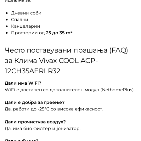
идеална за:
Дневни соби
Спални
Канцеларии
Простории од
25 до 35 m²
Често поставувани прашања (FAQ)
за Клима Vivax COOL ACP-
12CH35AERI R32
Дали има WiFi?
WiFi е достапен со дополнителен модул (NethomePlus).
Дали е добра за греење?
Да, работи до -25°C со висока ефикасност.
Дали прочистува воздух?
Да, има био филтер и јонизатор.