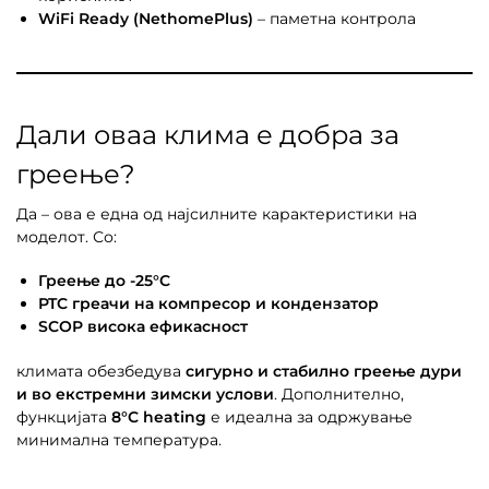
WiFi Ready (NethomePlus)
– паметна контрола
Дали оваа клима е добра за
греење?
Да – ова е една од најсилните карактеристики на
моделот. Со:
Греење до -25°C
PTC греачи на компресор и кондензатор
SCOP висока ефикасност
климата обезбедува
сигурно и стабилно греење дури
и во екстремни зимски услови
. Дополнително,
функцијата
8°C heating
е идеална за одржување
минимална температура.