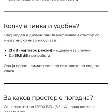
Колку е тивка и удобна?
Овој модел е дизајниран за максимален комфор со
многу ниско ниво на бучава:
21 dB (најтивок режим)
– идеален за спални
До
39.5 dB
при работа
Ова ја прави климата една од потивките во својата
класа.
За каков простор е погодна?
Со капацитет од 12000 BTU (3.5 kW), оваа клима е