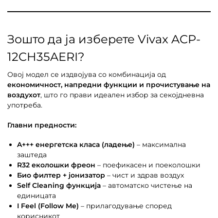
Зошто да ја изберете Vivax ACP-
12CH35AERI?
Овој модел се издвојува со комбинација од
економичност, напредни функции и прочистување на
воздухот
, што го прави идеален избор за секојдневна
употреба.
Главни предности:
A+++ енергетска класа (ладење)
– максимална
заштеда
R32 еколошки фреон
– поефикасен и поеколошки
Био филтер + јонизатор
– чист и здрав воздух
Self Cleaning функција
– автоматско чистење на
единицата
I Feel (Follow Me)
– прилагодување според
корисникот