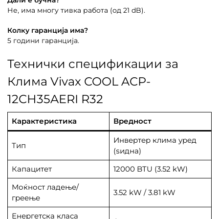
Дали е бучна?
Не, има многу тивка работа (од 21 dB).
Колку гаранција има?
5 години гаранција.
Технички спецификации за
Клима Vivax COOL ACP-
12CH35AERI R32
Карактеристика
Вредност
Инвертер клима уред
Тип
(ѕидна)
Капацитет
12000 BTU (3.52 kW)
Моќност ладење/
3.52 kW / 3.81 kW
греење
Енергетска класа