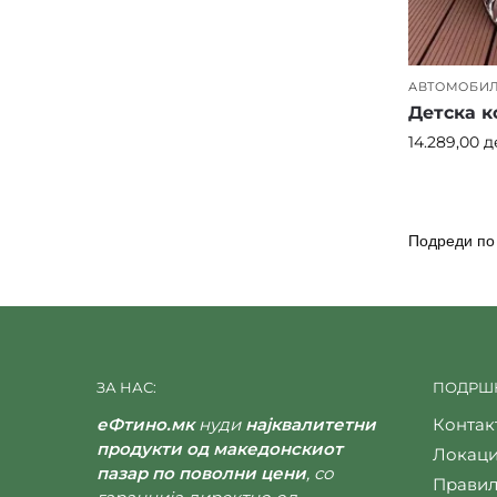
АВТОМОБИ
Детска 
14.289,00
д
ЗА НАС:
ПОДРШК
еФтино.мк
нуди
најквалитетни
Контак
продукти од македонскиот
Локаци
пазар по поволни цени
, со
Правил