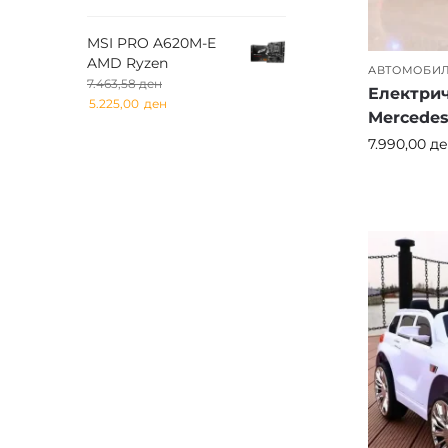
MSI PRO A620M-E
AMD Ryzen
АВТОМОБИ
7.463,58
ден
Електрич
5.225,00
ден
Mercede
7.990,00
де