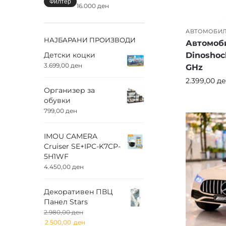
Филтер
16.000 ден
Ко
Ба
АВТОМОБИ
Ра
НАЈБАРАНИ ПРОИЗВОДИ
Автомоб
Детски коцки
Dinoshoc
🔒
Б
3.699,00
ден
GHz
2.399,00
де
Сите
Организер за
прила
обувки
огра
799,00
ден
IMOU CAMERA
🌟
С
Cruiser SE+IPC-K7CP-
5H1WF
Без р
4.450,00
ден
мотор
Декоративен ПВЦ
👉 И
Панел Stars
искус
2.980,00
ден
2.500,00
ден