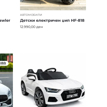
АВТОМОБИЛИ
awler
Детски електричен џип HF-818
12.990,00
ден
о
ли, со стабилна конструкција и
 од моделите имаат
сигурносни појаси,
а
да изненадите,
детските автомобили,
одушевување.
му на вашето дете
незаборавно