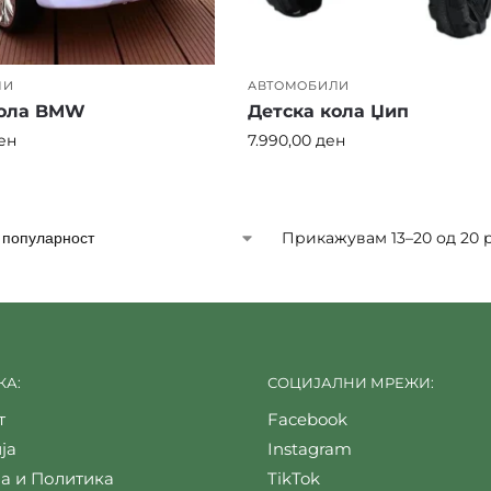
ЛИ
АВТОМОБИЛИ
кола BMW
Детска кола Џип
ен
7.990,00
ден
Прикажувам 13–20 од 20 
А:
СОЦИЈАЛНИ МРЕЖИ:
т
Facebook
ја
Instagram
а и Политика
TikTok