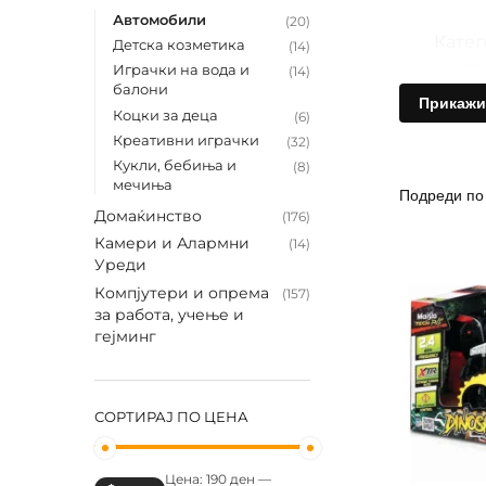
Автомобили
(20)
Катег
Детска козметика
(14)
најде
Играчки на вода и
(14)
балони
безбе
Прикажи
Коцки за деца
(6)
авант
Креативни играчки
(32)
Кукли, бебиња и
(8)
⚡
З
мечиња
Домаќинство
(176)
Елект
Камери и Алармни
(14)
искус
Уреди
за ро
Компјутери и опрема
(157)
и ори
за работа, учење и
гејминг
🏍️
Р
Во ов
СОРТИРАЈ ПО ЦЕНА
Ел
Цена:
190 ден
—
Де