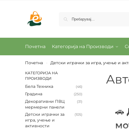
Почетна
Категорија на Производи
С
Почетна
Детски играчки за игра, учење и ак
›
КАТЕГОРИЈА НА
Ав
ПРОИЗВОДИ
Бела Техника
(46)
Градина
(250)
Декоративни ПВЦ
(31)
мермерни панели
🚗
Детски играчки за
(105)
игра, учење и
мо
активности