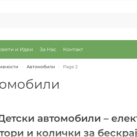
овети и Идеи
За Нас
Контакт
тивности
Автомобили
Page 2
›
›
томобили
Детски автомобили – елек
тори и колички за бескра