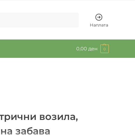
Барај
Наплата
0,00
ден
0
трични возила,
јна забава