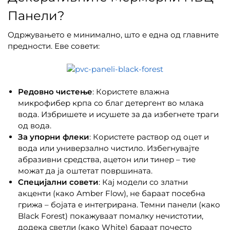
Панели?
Одржувањето е минимално, што е една од главните
предности. Еве совети:
Редовно чистење
: Користете влажна
микрофибер крпа со благ детергент во млака
вода. Избришете и исушете за да избегнете траги
од вода.
За упорни флеки
: Користете раствор од оцет и
вода или универзално чистило. Избегнувајте
абразивни средства, ацетон или тинер – тие
можат да ја оштетат површината.
Специјални совети
: Кај модели со златни
акценти (како Amber Flow), не бараат посебна
грижа – бојата е интегрирана. Темни панели (како
Black Forest) покажуваат помалку нечистотии,
додека светли (како White) бараат почесто