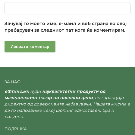
Зачувај го моето име, е-маил и веб страна во овој
пребарувач за следниот пат кога ќе коментирам.
ЗА НАС:
еФтино.мк
нуди
најквалитетни продукти од
македонскиот пазар по поволни цени
, со гаранција
директно од доверливите набавувачи. Нашата мисија е
да го направиме секој шопинг едноставен, брз и
сигурен.
ПОДРШКА: