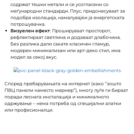
содржат тешки метали и се усогласени со
меѓународни стандарди. Плус, придонесуваат за
подобра изолација, намалувајќи ја енергетската
потрошувачка.
Визуелен ефект
: Прошируваат просторот,
рефлектираат светлина и додаваат длабочина.
Без разлика дали сакате класичен гламур,
модерен минимализам или арт-деко стил, има
модел за секој вкус.
Според пребарувањата на интернет (како “зошто
ПВЦ панели наместо мермер”), многу луѓе ги бираат
поради лесната инсталација и минималното
одржување – нема потреба од специјални алатки
или професионалци.