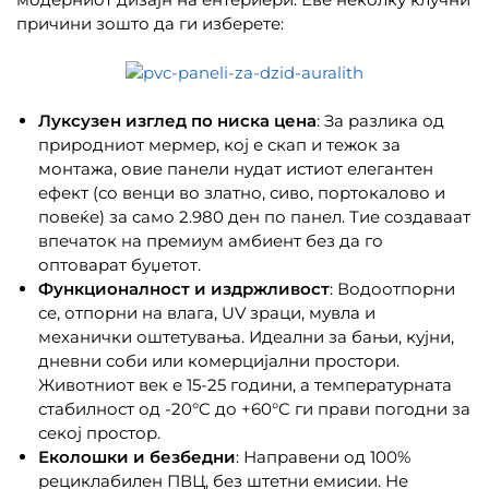
причини зошто да ги изберете:
Луксузен изглед по ниска цена
: За разлика од
природниот мермер, кој е скап и тежок за
монтажа, овие панели нудат истиот елегантен
ефект (со венци во златно, сиво, портокалово и
повеќе) за само 2.980 ден по панел. Тие создаваат
впечаток на премиум амбиент без да го
оптоварат буџетот.
Функционалност и издржливост
: Водоотпорни
се, отпорни на влага, UV зраци, мувла и
механички оштетувања. Идеални за бањи, кујни,
дневни соби или комерцијални простори.
Животниот век е 15-25 години, а температурната
стабилност од -20°C до +60°C ги прави погодни за
секој простор.
Еколошки и безбедни
: Направени од 100%
рециклабилен ПВЦ, без штетни емисии. Не