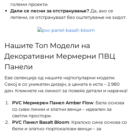
големи проекти.
Дали се лесни за отстранување?
Да, ако се
лепени, се отстрануваат без оштетување на ѕидот.
Нашите Топ Модели на
Декоративни Мермерни ПВЦ
Панели
Еве селекција од нашите најпопуларни модели.
Секој е со уникатен дизајн, а цената е иста – 2.980
ден. Кликнете на линкот за повеќе детали и нарачка!
PVC Мермерен Панел Amber Flow
: Бела основа
со сиви линии и златни венци – идеален за
светли простори.
PVC Панел Basalt Bloom
: Кралско сина основа со
бели и златно-портокалови венци – за