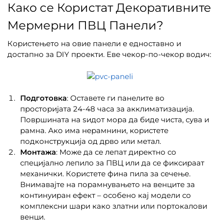
Како се Користат Декоративните
Мермерни ПВЦ Панели?
Користењето на овие панели е едноставно и
достапно за DIY проекти. Еве чекор-по-чекор водич:
Подготовка
: Оставете ги панелите во
просторијата 24-48 часа за акклиматизација.
Површината на ѕидот мора да биде чиста, сува и
рамна. Ако има нерамнини, користете
подконструкција од дрво или метал.
Монтажа
: Може да се лепат директно со
специјално лепило за ПВЦ или да се фиксираат
механички. Користете фина пила за сечење.
Внимавајте на порамнувањето на венците за
континуиран ефект – особено кај модели со
комплексни шари како златни или портокалови
венци.