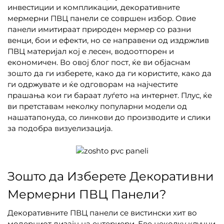
инвестиции и компликации, декоративните
мермерни ПВЦ панели се совршен избор. Овие
панели имитираат природен мермер со разни
венци, бои и ефекти, но се направени од издржлив
ПВЦ материјал кој е лесен, водоотпорен и
економичен. Во овој блог пост, ќе ви објаснам
зошто да ги изберете, како да ги користите, како да
ги одржувате и ќе одговорам на најчестите
прашања кои ги бараат луѓето на интернет. Плус, ќе
ви претставам неколку популарни модели од
нашатапонуда, со линкови до производите и слики
за подобра визуелизација.
Зошто да Изберете Декоративни
Мермерни ПВЦ Панели?
Декоративните ПВЦ панели се вистински хит во
модерниот дизајн на ентериери. Еве неколку клучни