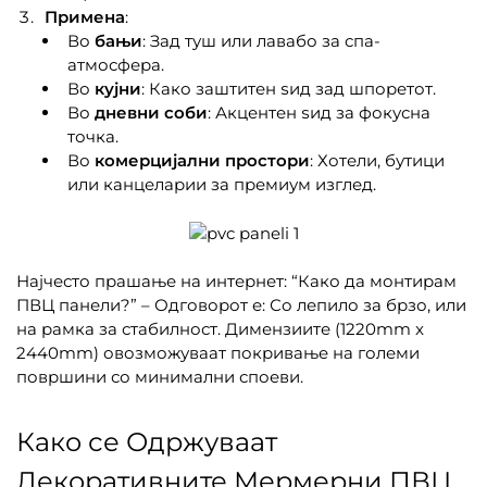
Примена
:
Во
бањи
: Зад туш или лавабо за спа-
атмосфера.
Во
кујни
: Како заштитен ѕид зад шпоретот.
Во
дневни соби
: Акцентен ѕид за фокусна
точка.
Во
комерцијални простори
: Хотели, бутици
или канцеларии за премиум изглед.
Најчесто прашање на интернет: “Како да монтирам
ПВЦ панели?” – Одговорот е: Со лепило за брзо, или
на рамка за стабилност. Димензиите (1220mm x
2440mm) овозможуваат покривање на големи
површини со минимални споеви.
Како се Одржуваат
Декоративните Мермерни ПВЦ