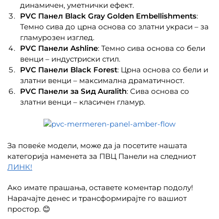
динамичен, уметнички ефект.
PVC Панел Black Gray Golden Embellishments
:
Темно сива до црна основа со златни украси – за
гламурозен изглед.
PVC Панели Ashline
: Темно сива основа со бели
венци – индустриски стил.
PVC Панели Black Forest
: Црна основа со бели и
златни венци – максимална драматичност.
PVC Панели за Ѕид Auralith
: Сива основа со
златни венци – класичен гламур.
За повеќе модели, може да ја посетите нашата
категорија наменета за ПВЦ Панели на следниот
ЛИНК!
Ако имате прашања, оставете коментар подолу!
Нарачајте денес и трансформирајте го вашиот
простор. 😊