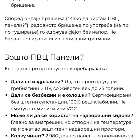
бришење.
Според онлајн прашања (“Како да чистам ПВЦ
панели?”), редовното бришење по употреба (на пр.
по туширање) го одржува сјајот без напор. Не
бараат полирање или специјални третмани.
Зошто ПВЦ Панели?
Еве одговори на популарни пребарувања:
Дали се издржливи?
Да, отпорни на удари,
гребнатини и UV, со животен век до 25 години.
Дали се безбедни и еколошки?
Сертифицирани
без штетни супстанции, 100% рециклабилни. Не
емитуваат мириси или VOC.
Може ли да се користат на надворешни ѕидови?
Главно за внатрешни, но отпорни на температура,
па можат во заштитени надворешни простори.
Колку чинат?
2.980 ден по панел – економично за