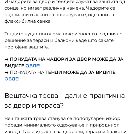
И чадорите за двор и тендите служат за заштита од
сонце, но имаат различна намена. Чадорите се
подвижни и лесни за поставување, идеални за
флексибилна сенка.
Тендите нудат поголема покриеност и се одлично
решение за тераси и балкони каде што сакате
постојана заштита.
➡️
ПОНУДАТА НА ЧАДОРИ ЗА ДВОР МОЖЕ ДА ЈА
ВИДИТЕ
ОВДЕ!
➡️ ПОНУДАТА НА
ТЕНДИ МОЖЕ ДА ЈА ВИДИТЕ
ОВДЕ!
Вештачка трева – дали е практична
за двор и тераса?
Вештачката трева станува сè попопуларен избор
поради минималното одржување и природниот
изглед. Таа е идеална за дворови, тераси и балкони,