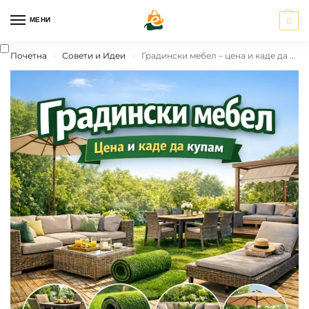
МЕНИ
0
Почетна
Совети и Идеи
Градински мебел – цена и каде да купам
›
›