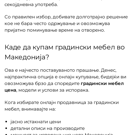
секојдневна употреба.
Со правилен избор, добивате долготрајно решение
кое не бара често одржување и овозможува
пријатно поминување време на отворено.
Каде да купам градински мебел во
Македонија?
Ова е најчесто поставуваното прашање. Денес,
најпрактична опција е онлајн купување, бидејќи ви
овозможува брзо да споредите
градински мебел
цена
, модели и услови за испорака.
Кога избирате онлајн продавница за градински
мебел, внимавајте на:
јасно истакнати цени
детални описи на производите
можност за испорака низ цела Македонија