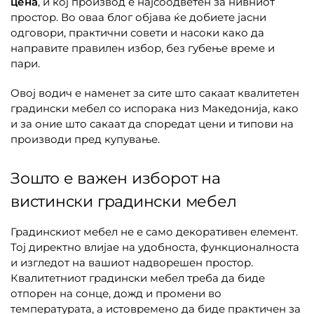
цена
, и кој производ е најсоодветен за нивниот
простор. Во оваа блог објава ќе добиете јасни
одговори, практични совети и насоки како да
направите правилен избор, без губење време и
пари.
Овој водич е наменет за сите што сакаат квалитетен
градински мебел со испорака низ Македонија, како
и за оние што сакаат да споредат цени и типови на
производи пред купување.
Зошто е важен изборот на
вистински градински мебел
Градинскиот мебел не е само декоративен елемент.
Тој директно влијае на удобноста, функционалноста
и изгледот на вашиот надворешен простор.
Квалитетниот градински мебел треба да биде
отпорен на сонце, дожд и промени во
температурата, а истовремено да биде практичен за