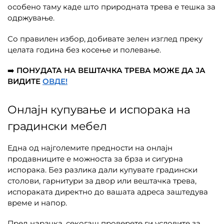
особено таму каде што природната трева е тешка за
одржување.
Со правилен избор, добивате зелен изглед преку
целата година без косење и полевање.
➡️
ПОНУДАТА НА ВЕШТАЧКА ТРЕВА МОЖЕ ДА ЈА
ВИДИТЕ
ОВДЕ!
Онлајн купување и испорака на
градински мебел
Една од најголемите предности на онлајн
продавниците е можноста за брза и сигурна
испорака. Без разлика дали купувате градински
столови, гарнитури за двор или вештачка трева,
испораката директно до вашата адреса заштедува
време и напор.
Пред нарачка, секогаш проверете ги условите за