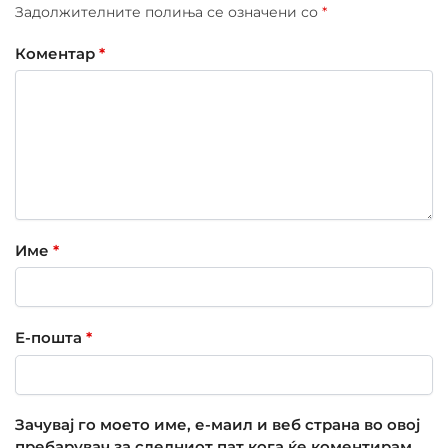
Задолжителните полиња се означени со
*
Коментар
*
Име
*
Е-пошта
*
Зачувај го моето име, е-маил и веб страна во овој
пребарувач за следниот пат кога ќе коментирам.