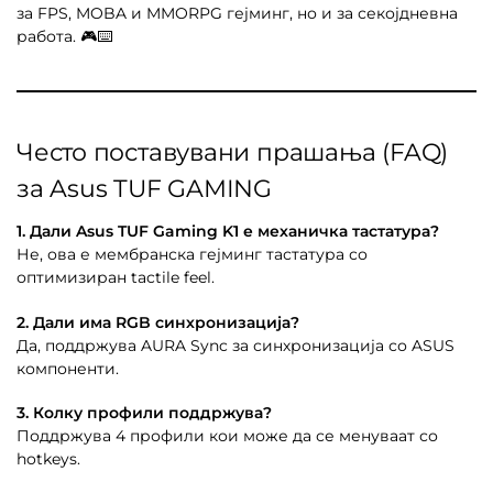
за FPS, MOBA и MMORPG гејминг, но и за секојдневна
работа. 🎮⌨️
Често поставувани прашања (FAQ)
за Asus TUF GAMING
1. Дали Asus TUF Gaming K1 е механичка тастатура?
Не, ова е мембранска гејминг тастатура со
оптимизиран tactile feel.
2. Дали има RGB синхронизација?
Да, поддржува AURA Sync за синхронизација со ASUS
компоненти.
3. Колку профили поддржува?
Поддржува 4 профили кои може да се менуваат со
hotkeys.