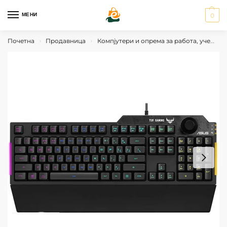
МЕНИ
0
Почетна
Продавница
Компјутери и опрема за работа, учење и гејминг
›
›