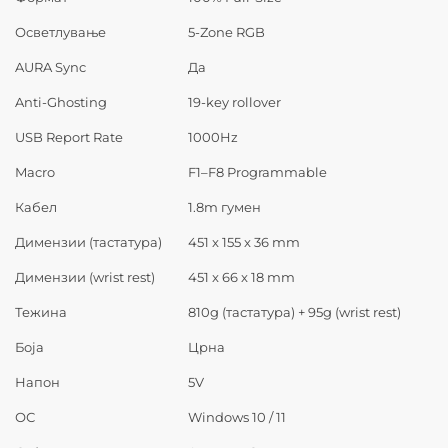
Осветлување
5-Zone RGB
AURA Sync
Да
Anti-Ghosting
19-key rollover
USB Report Rate
1000Hz
Macro
F1–F8 Programmable
Кабел
1.8m гумен
Димензии (тастатура)
451 x 155 x 36 mm
Димензии (wrist rest)
451 x 66 x 18 mm
Тежина
810g (тастатура) + 95g (wrist rest)
Боја
Црна
Напон
5V
ОС
Windows 10 / 11