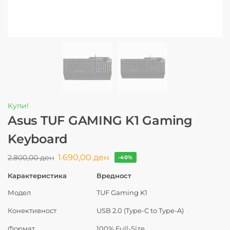
Купи!
Asus TUF GAMING K1 Gaming
Keyboard
1.690,00
ден
2.800,00
ден
-40%
Карактеристика
Вредност
Модел
TUF Gaming K1
Конективност
USB 2.0 (Type-C to Type-A)
Формат
100% Full-Size