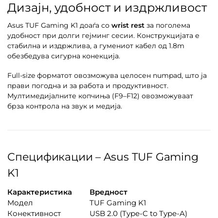
Дизајн, удобност и издржливост
Asus TUF Gaming K1 доаѓа со
wrist rest
за поголема
удобност при долги гејминг сесии. Конструкцијата е
стабилна и издржлива, а гумениот кабел од 1.8m
обезбедува сигурна конекција.
Full-size форматот овозможува целосен numpad, што ја
прави погодна и за работа и продуктивност.
Мултимедијалните копчиња (F9–F12) овозможуваат
брза контрола на звук и медија.
Спецификации – Asus TUF Gaming
K1
Карактеристика
Вредност
Модел
TUF Gaming K1
Конективност
USB 2.0 (Type-C to Type-A)