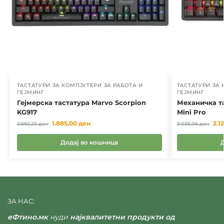
ТАСТАТУРИ ЗА КОМПЈУТЕРИ ЗА РАБОТА И
ТАСТАТУРИ ЗА 
ГЕЈМИНГ
ГЕЈМИНГ
Гејмерска тастатура Marvo Scorpion
Механичка т
KG917
Mini Pro
1.885,00
ден
2.1
2.692,23
ден
3.035,06
ден
Додај во кошница
ЗА НАС:
еФтино.мк
нуди
најквалитетни продукти од