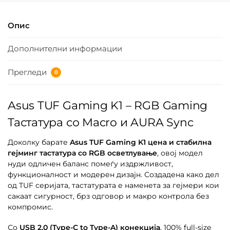
Опис
Дополнителни информации
Прегледи
0
Asus TUF Gaming K1 – RGB Gaming
Тастатура со Macro и AURA Sync
Доколку барате
Asus TUF Gaming K1 цена и стабилна
гејминг тастатура со RGB осветлување
, овој модел
нуди одличен баланс помеѓу издржливост,
функционалност и модерен дизајн. Создадена како дел
од TUF серијата, тастатурата е наменета за гејмери кои
сакаат сигурност, брз одговор и макро контрола без
компромис.
Со
USB 2.0 (Type-C to Type-A) конекција
, 100% full-size