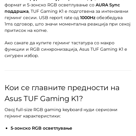
формат и 5-зонско RGB осветлување со
AURA Sync
поддршка
, TUF Gaming K1 е подготвена за интензивни
гејминг сесии. USB report rate од
1000Hz
обезбедува
1ms одговор, што значи моментална реакција при секој
притисок на копче.
Ако сакате да купите гејминг тастатура со макро
функции и RGB синхронизација, Asus TUF Gaming K1 е
сигурен избор.
Кои се главните предности на
Asus TUF Gaming K1?
Овој full-size RGB gaming keyboard нуди сериозни
гејминг карактеристики:
5-зонско RGB осветлување