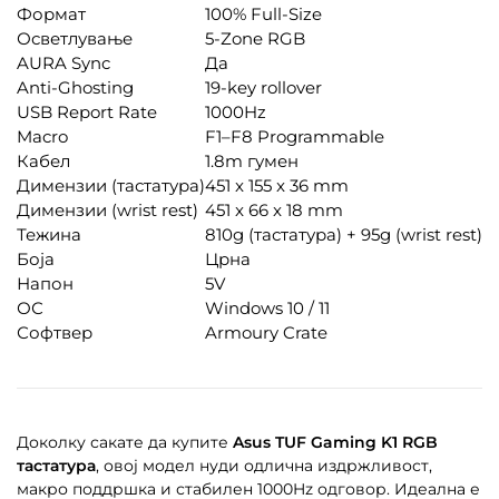
Формат
100% Full-Size
Осветлување
5-Zone RGB
AURA Sync
Да
Anti-Ghosting
19-key rollover
USB Report Rate
1000Hz
Macro
F1–F8 Programmable
Кабел
1.8m гумен
Димензии (тастатура)
451 x 155 x 36 mm
Димензии (wrist rest)
451 x 66 x 18 mm
Тежина
810g (тастатура) + 95g (wrist rest)
Боја
Црна
Напон
5V
ОС
Windows 10 / 11
Софтвер
Armoury Crate
Доколку сакате да купите
Asus TUF Gaming K1 RGB
тастатура
, овој модел нуди одлична издржливост,
макро поддршка и стабилен 1000Hz одговор. Идеална е