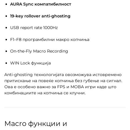
AURA Sync компатибилност
19-key rollover anti-ghosting
USB report rate 1000Hz
F1–F8 програмбилни макро копчиња
On-the-Fly Macro Recording
WIN Lock функција
Anti-ghosting технологијата овозможува истовремено
притискање на повеќе копчиња без губење на сигнал.
Ова е особено важно за FPS и MOBA игри каде што
комбинациите на копчиња се клучни.
Macro функции и