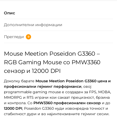
Опис
Дополнителни информации
Прегледи
0
Mouse Meetion Poseidon G3360 –
RGB Gaming Mouse со PMW3360
сензор и 12000 DPI
Доколку барате
Mouse Meetion Poseidon G3360 цена и
професионални гејминг перформанси
, овој
programmable gaming mouse е создаден за FPS, MOBA,
MMORPG и RTS играчи кои сакаат прецизност, брзина
и контрола. Со
PMW3360 професионален сензор
и до
12000 DPI
, Poseidon G3360 нуди извонредна точност и
стабилност дури и во најинтензивните гејминг сесии.