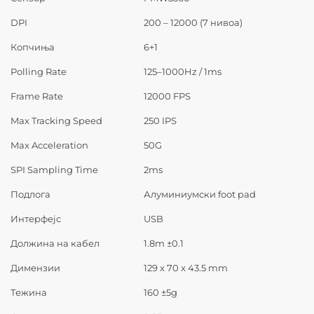
DPI
200 – 12000 (7 нивоа)
Копчиња
6+1
Polling Rate
125–1000Hz / 1ms
Frame Rate
12000 FPS
Max Tracking Speed
250 IPS
Max Acceleration
50G
SPI Sampling Time
2ms
Подлога
Алуминиумски foot pad
Интерфејс
USB
Должина на кабел
1.8m ±0.1
Димензии
129 x 70 x 43.5 mm
Тежина
160 ±5g