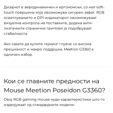
Дизајнот е аеродинамичен и ергономски, со мат soft-
touch површина која овозможува сигурен зафат. RGB
осветлувањето и DPI индикаторот овозможуваат
визуелна контрола на поставките, додека анти-
лизгачките странични грипови ја подобруваат
стабилноста.
Ако сакате да купите гејминг глувче со висока
прецизност и макро поддршка, Meetion G3360 е
одличен избор.
Кои се главните предности на
Mouse Meetion Poseidon G3360?
Овој RGB gaming mouse нуди карактеристики што го
издвојуваат од стандардните модели: