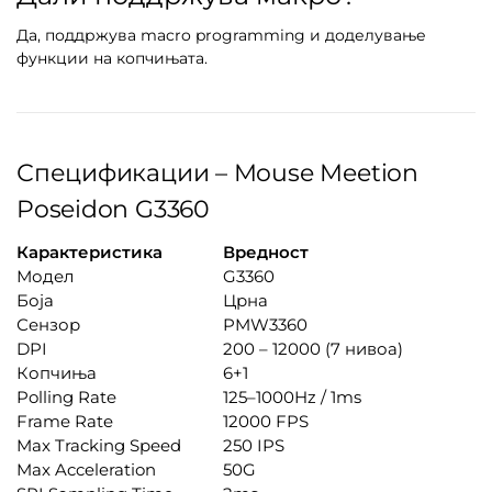
Да, поддржува macro programming и доделување
функции на копчињата.
Спецификации – Mouse Meetion
Poseidon G3360
Карактеристика
Вредност
Модел
G3360
Боја
Црна
Сензор
PMW3360
DPI
200 – 12000 (7 нивоа)
Копчиња
6+1
Polling Rate
125–1000Hz / 1ms
Frame Rate
12000 FPS
Max Tracking Speed
250 IPS
Max Acceleration
50G