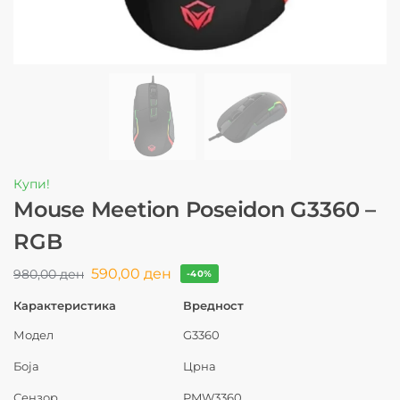
Купи!
Mouse Meetion Poseidon G3360 –
RGB
590,00
ден
980,00
ден
-40%
Карактеристика
Вредност
Модел
G3360
Боја
Црна
Сензор
PMW3360