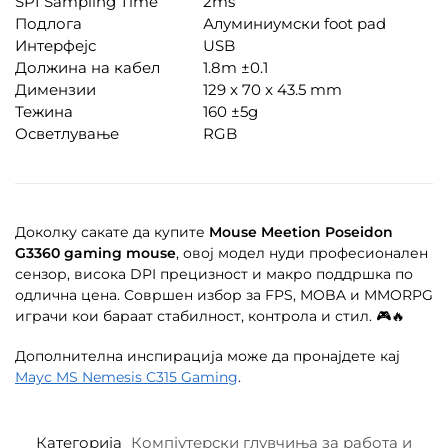
SPI Sampling Time
2ms
Подлога
Алуминиумски foot pad
Интерфејс
USB
Должина на кабел
1.8m ±0.1
Димензии
129 x 70 x 43.5 mm
Тежина
160 ±5g
Осветлување
RGB
Доколку сакате да купите
Mouse Meetion Poseidon
G3360 gaming mouse
, овој модел нуди професионален
сензор, висока DPI прецизност и макро поддршка по
одлична цена. Совршен избор за FPS, MOBA и MMORPG
играчи кои бараат стабилност, контрола и стил. 🎮🔥
Дополнителна инспирација може да пронајдете кај
Маус MS Nemesis C315 Gaming
.
Категорија
Компјутерски глувчиња за работа и