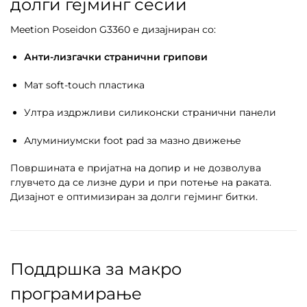
долги гејминг сесии
Meetion Poseidon G3360 е дизајниран со:
Анти-лизгачки странични грипови
Мат soft-touch пластика
Ултра издржливи силиконски странични панели
Алуминиумски foot pad за мазно движење
Површината е пријатна на допир и не дозволува
глувчето да се лизне дури и при потење на раката.
Дизајнот е оптимизиран за долги гејминг битки.
Поддршка за макро
програмирање