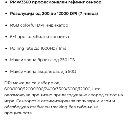
PMW3360 професионален гејминг сензор
Резолуција од 200 до 12000 DPI (7 нивоа)
RGB colorful DPI индикатор
6+1 програмбилни копчиња
Polling rate до 1000Hz / 1ms
Максимална брзина од 250 IPS
Максимална акцелерација 50G
DPI може да се избере од
600/1000/1200/1600/2400/3500/5000/12000, што
овозможува прецизно прилагодување според типот на
игра. Сензорот е оптимизиран за популарни игри и
обезбедува стабилен tracking без губење на
прецизноста.