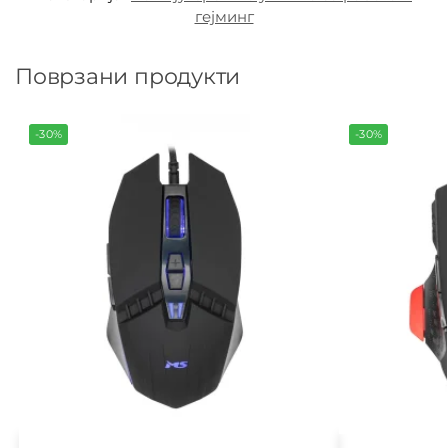
гејминг
Поврзани продукти
-30%
-30%