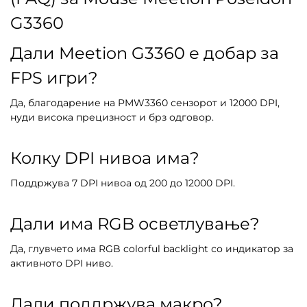
G3360
Дали Meetion G3360 е добар за
FPS игри?
Да, благодарение на PMW3360 сензорот и 12000 DPI,
нуди висока прецизност и брз одговор.
Колку DPI нивоа има?
Поддржува 7 DPI нивоа од 200 до 12000 DPI.
Дали има RGB осветлување?
Да, глувчето има RGB colorful backlight со индикатор за
активното DPI ниво.
Дали поддржува макро?