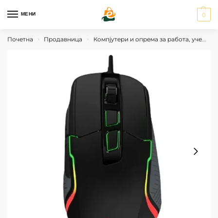
МЕНИ
0
Почетна
Продавница
Компјутери и опрема за работа, учење и гејминг
›
›