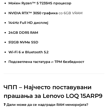
Моќен Ryzen™ 5 7235HS процесор
NVIDIA RTX™ 3050 графика
со 6GB VRAM
144Hz Full HD дисплеј
24GB DDR5 RAM
512GB NVMe SSD
Wi-Fi 6 и Bluetooth 5.2
Подсветлена тастатура
и
TPM безбедност
ЧПП – Најчесто поставувани
прашања за Lenovo LOQ 15ARP9
❓ Дали може да се надгради RAM меморијата?