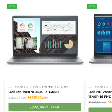
-30%
-30%
ЛАПТОПИ ЗА РАБОТА, УЧЕЊЕ И ЗАБАВА
ЛАПТОПИ ЗА РА
Dell MK Vostro 3530 i3-1305U
Dell NB Vostr
1340P 16 FHD
26.125,00
ден
37.320,27
ден
64
91.462,34
ден
Додај во кошница