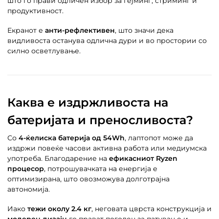
што го прави одличен избор за гејминг, стриминг и
продуктивност.
Екранот е
анти-рефлективен
, што значи дека
видливоста останува одлична дури и во простории со
силно осветлување.
Каква е издржливоста на
батеријата и преносливоста?
Со
4-ќелиска батерија од 54Wh
, лаптопот може да
издржи повеќе часови активна работа или медиумска
употреба. Благодарение на
ефикасниот Ryzen
процесор
, потрошувачката на енергија е
оптимизирана, што овозможува долготрајна
автономија.
Иако
тежи околу 2.4 кг
, неговата цврста конструкција и