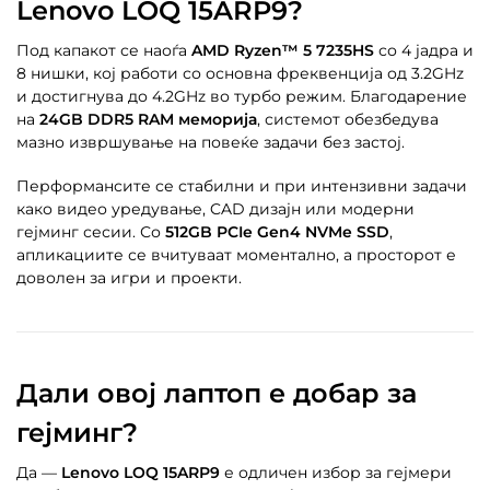
Lenovo LOQ 15ARP9?
Под капакот се наоѓа
AMD Ryzen™ 5 7235HS
со 4 јадра и
8 нишки, кој работи со основна фреквенција од 3.2GHz
и достигнува до 4.2GHz во турбо режим. Благодарение
на
24GB DDR5 RAM меморија
, системот обезбедува
мазно извршување на повеќе задачи без застој.
Перформансите се стабилни и при интензивни задачи
како видео уредување, CAD дизајн или модерни
гејминг сесии. Со
512GB PCIe Gen4 NVMe SSD
,
апликациите се вчитуваат моментално, а просторот е
доволен за игри и проекти.
Дали овој лаптоп е добар за
гејминг?
Да —
Lenovo LOQ 15ARP9
е одличен избор за гејмери