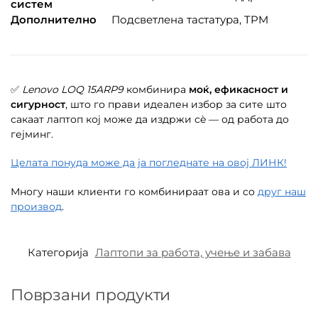
систем
Дополнително
Подсветлена тастатура, TPM
✅
Lenovo LOQ 15ARP9
комбинира
моќ, ефикасност и
сигурност
, што го прави идеален избор за сите што
сакаат лаптоп кој може да издржи сè — од работа до
гејминг.
Целата понуда може да ја погледнате на овој ЛИНК!
Многу наши клиенти го комбинираат ова и со
друг наш
производ
.
Категорија
Лаптопи за работа, учење и забава
Поврзани продукти