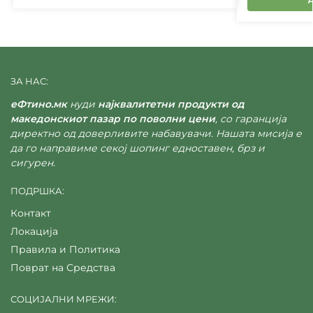
ЗА НАС:
еФтино.мк
нуди
најквалитетни продукти од
македонскиот пазар по поволни цени
, со гаранција
директно од доверливите набавувачи. Нашата мисија е
да го направиме секој шопинг едноставен, брз и
сигурен.
ПОДРШКА:
Контакт
Локација
Правила и Политика
Поврат на Средства
СОЦИЈАЛНИ МРЕЖИ: