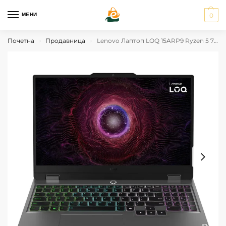
МЕНИ
0
Почетна
Продавница
Lenovo Лаптоп LOQ 15ARP9 Ryzen 5 7235HS
›
›