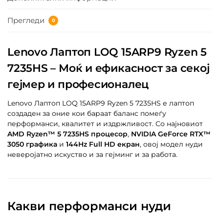
Прегледи
0
Lenovo Лаптоп LOQ 15ARP9 Ryzen 5
7235HS – Моќ и ефикасност за секој
гејмер и професионалец
Lenovo Лаптоп LOQ 15ARP9 Ryzen 5 7235HS е лаптоп
создаден за оние кои бараат баланс помеѓу
перформанси, квалитет и издржливост. Со најновиот
AMD Ryzen™ 5 7235HS процесор
,
NVIDIA GeForce RTX™
3050 графика
и
144Hz Full HD екран
, овој модел нуди
неверојатно искуство и за гејминг и за работа.
Какви перформанси нуди