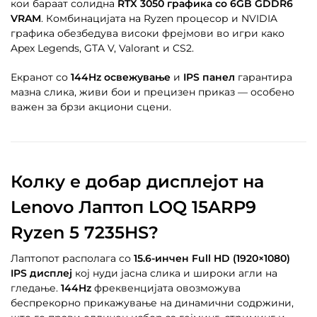
кои бараат солидна
RTX 3050 графика со 6GB GDDR6
VRAM
. Комбинацијата на Ryzen процесор и NVIDIA
графика обезбедува високи фрејмови во игри како
Apex Legends, GTA V, Valorant и CS2.
Екранот со
144Hz освежување
и
IPS панел
гарантира
мазна слика, живи бои и прецизен приказ — особено
важен за брзи акциони сцени.
Колку е добар дисплејот на
Lenovo Лаптоп LOQ 15ARP9
Ryzen 5 7235HS?
Лаптопот располага со
15.6-инчен Full HD (1920×1080)
IPS дисплеј
кој нуди јасна слика и широки агли на
гледање.
144Hz
фреквенцијата овозможува
беспрекорно прикажување на динамични содржини,