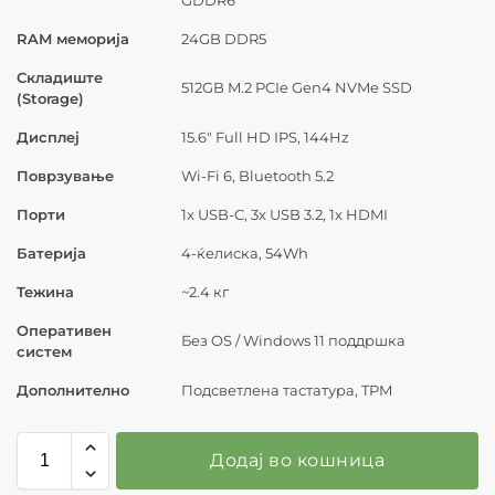
RAM меморија
24GB DDR5
Складиште
512GB M.2 PCIe Gen4 NVMe SSD
(Storage)
Дисплеј
15.6″ Full HD IPS, 144Hz
Поврзување
Wi-Fi 6, Bluetooth 5.2
Порти
1x USB-C, 3x USB 3.2, 1x HDMI
Батерија
4-ќелиска, 54Wh
Тежина
~2.4 кг
Оперативен
Без OS / Windows 11 поддршка
систем
Дополнително
Подсветлена тастатура, TPM
Додај во кошница