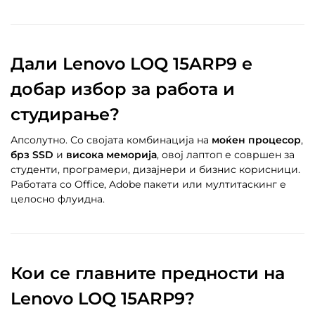
Дали Lenovo LOQ 15ARP9 е
добар избор за работа и
студирање?
Апсолутно. Со својата комбинација на
моќен процесор
,
брз SSD
и
висока меморија
, овој лаптоп е совршен за
студенти, програмери, дизајнери и бизнис корисници.
Работата со Office, Adobe пакети или мултитаскинг е
целосно флуидна.
Кои се главните предности на
Lenovo LOQ 15ARP9?