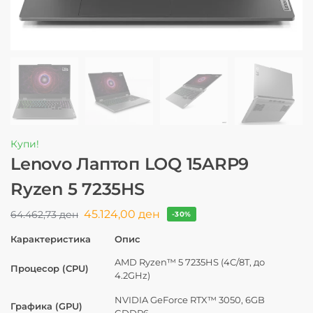
Купи!
Lenovo Лаптоп LOQ 15ARP9
Ryzen 5 7235HS
45.124,00
ден
64.462,73
ден
-30%
Карактеристика
Опис
AMD Ryzen™ 5 7235HS (4C/8T, до
Процесор (CPU)
4.2GHz)
NVIDIA GeForce RTX™ 3050, 6GB
Графика (GPU)
GDDR6