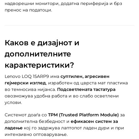
надворешни монитори, додатна периферија и брз
пренос на податоци.
Каков е дизајнот и
дополнителните
карактеристики?
Lenovo LOQ 15ARP9 има
суптилен, агресивен
гејмерски изглед
, изработен од цврста мат пластика
во темносива нијанса.
Подсветлената тастатура
овозможува удобна работа и во слабо осветлени
услови.
Системот доаѓа со
TPM (Trusted Platform Module)
за
дополнителна безбедност и
ефикасен систем за
ладење
кој го задржува лаптопот ладен дури и при
интензивно оптоварување.