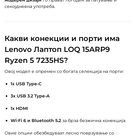
модерен дизајн
го прават погоден за патување и
секојдневна употреба.
Какви конекции и порти има
Lenovo Лаптоп LOQ 15ARP9
Ryzen 5 7235HS?
Овој модел е опремен со богата селекција на порти:
1x USB Type-C
3x USB 3.2 Type-A
1x HDMI
Wi-Fi 6 и Bluetooth 5.2
за брза безжична конекција
Овие опции обезбедуваат лесно поврзување со