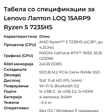
Табела со спецификации за
Lenovo Лаптоп LOQ 15ARP9
Ryzen 5 7235HS
Карактеристика
Опис
AMD Ryzen™ 5 7235HS (4C/8T, до
Процесор (CPU)
4.2GHz)
NVIDIA GeForce RTX™ 3050, 6GB
Графика (GPU)
GDDR6
RAM меморија
24GB DDR5
Складиште
512GB M.2 PCIe Gen4 NVMe SSD
(Storage)
Дисплеј
15.6″ Full HD IPS, 144Hz
Поврзување
Wi-Fi 6, Bluetooth 5.2
Порти
1x USB-C, 3x USB 3.2, 1x HDMI
Батерија
4-ќелиска, 54Wh
Тежина
~2.4 кг
Оперативен
Без OS / Windows 11 поддршка