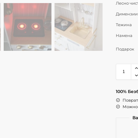
Лесно чис
Димензии
Тежина
Намена
Подарок
100% Без
Поврат 
Можнос
Ва