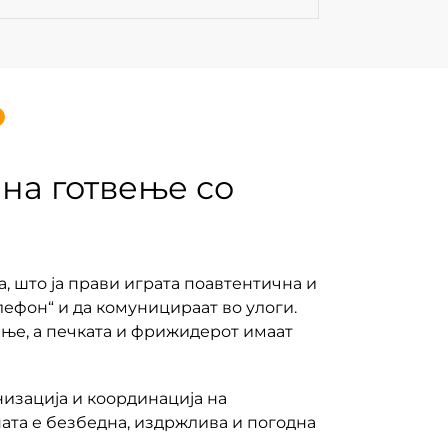
 на готвење со
а, што ја прави играта поавтентична и
елефон“ и да комуницираат во улоги.
ање, а печката и фрижидерот имаат
изација и координација на
ата е безбедна, издржлива и погодна