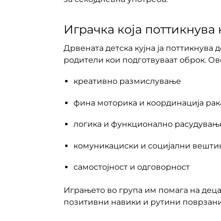
Играчка која поттикнува 
Дрвената детска кујна ја поттикнува 
родители кои подготвуваат оброк. Ово
креативно размислување
фина моторика и координација рак
логика и функционално расудувањ
комуникациски и социјални вешти
самостојност и одговорност
Играњето во група им помага на децат
позитивни навики и рутини поврзани 