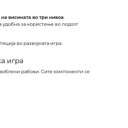
на висината во три нивоа
.
ва удобна за користење во подолг
тиција во развојната игра.
ка игра
аоблени рабови. Сите компоненти се