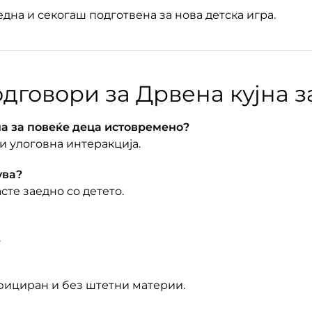
редна и секогаш подготвена за нова детска игра.
дговори за Дрвена кујна з
на за повеќе деца истовремено?
и улоговна интеракција.
ува?
асте заедно со детето.
.
ифициран и без штетни материи.