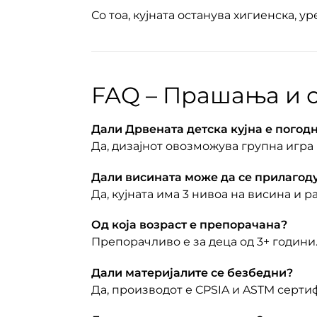
Со тоа, кујната останува хигиенска, у
FAQ – Прашања и о
Дали Дрвената детска кујна е погод
Да, дизајнот овозможува групна игра 
Дали висината може да се прилагод
Да, кујната има 3 нивоа на висина и р
Од која возраст е препорачана?
Препорачливо е за деца од 3+ години
Дали материјалите се безбедни?
Да, производот е CPSIA и ASTM серт