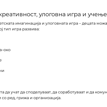
креативност, улоговна игра и учење
детската имагинација и улоговната игра – децата можа
ј тип игра развива:
а–око
е
ни
а да учат да споделуваат, да соработуваат и да ком
со ред, грижа и организација.