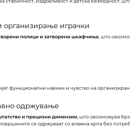
за стабилност, издржливост и детска безбедност, шт
и организирање играчки
творени полици и затворени шкафчиња
, што овозмо
вијат функционални навики и чувство на организиран
авно одржување
упатство и прецизни димензии
, што овозможува брз
а површините се одржуваат со влажна крпа без потреб