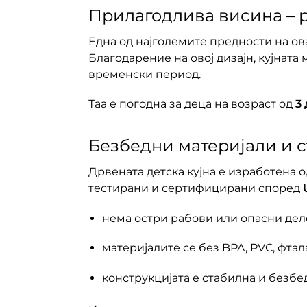
Прилагодлива висина – р
Една од најголемите предности на ов
Благодарение на овој дизајн, кујната
временски период.
Таа е погодна за деца на возраст од
3
Безбедни материјали и с
Дрвената детска кујна е изработена 
тестирани и сертифицирани според
нема остри рабови или опасни де
материјалите се без BPA, PVC, фта
конструкцијата е стабилна и безбе