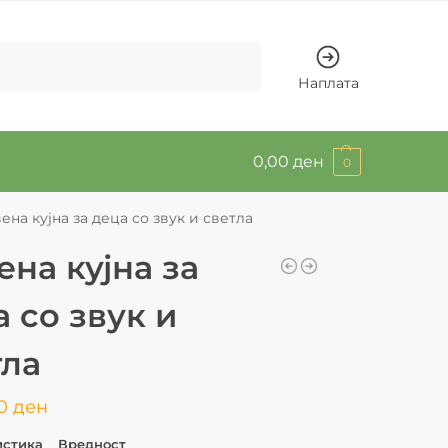
Барај
Наплата
0,00
ден
0
ена кујна за деца со звук и светла
ена кујна за
 со звук и
тла
00
ден
истика
Вредност