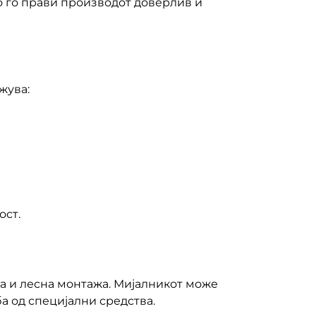
о го прави производот доверлив и
жува:
ост.
а и лесна монтажа. Мијалникот може
а од специјални средства.