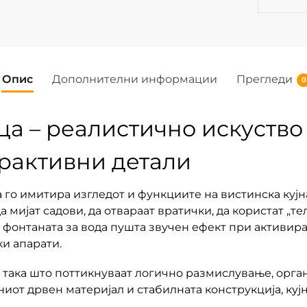
Опис
Дополнителни информации
Прегледи
0
ца – реалистично искуство
ерактивни детали
а го имитира изгледот и функциите на вистинска кујн
а мијат садови, да отвараат вратички, да користат „т
 фонтаната за вода пушта звучен ефект при активир
ки апарати.
така што поттикнуваат логично размислување, орган
от дрвен материјал и стабилната конструкција, кујн