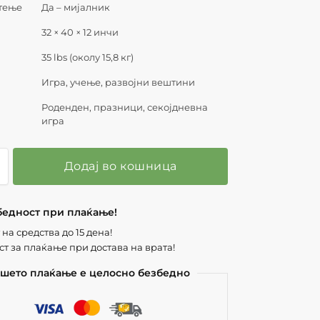
тење
Да – мијалник
32 × 40 × 12 инчи
35 lbs (околу 15,8 кг)
Игра, учење, развојни вештини
Роденден, празници, секојдневна
игра
Додај во кошница
бедност при плаќање!
на средства до 15 дена!
т за плаќање при достава на врата!
шето плаќање е целосно безбедно