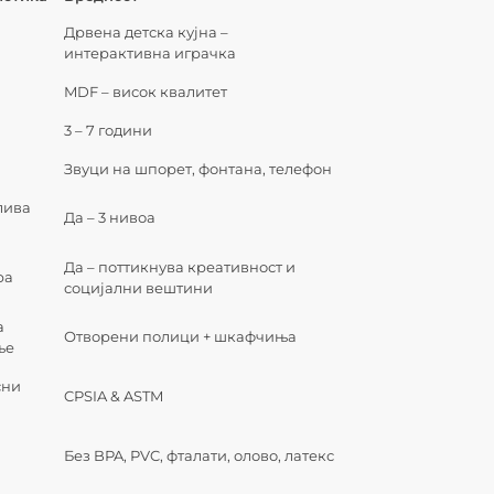
Дрвена детска кујна –
интерактивна играчка
л
MDF – висок квалитет
3 – 7 години
Звуци на шпорет, фонтанa, телефон
лива
Да – 3 нивоа
Да – поттикнува креативност и
ра
социјални вештини
а
Отворени полици + шкафчиња
ње
сни
CPSIA & ASTM
и
Без BPA, PVC, фталати, олово, латекс