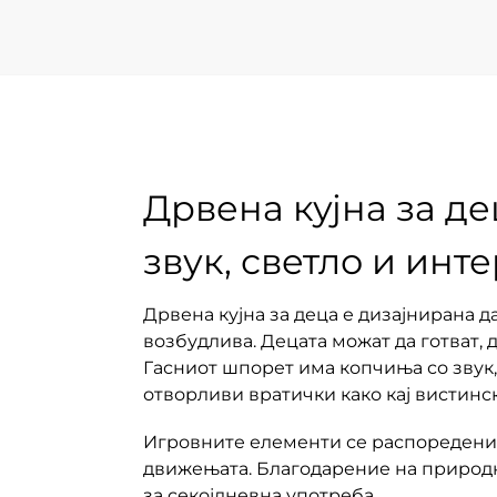
Дрвена кујна за де
звук, светло и инт
Дрвена кујна за деца е дизајнирана д
возбудлива. Децата можат да готват, д
Гасниот шпорет има копчиња со звук,
отворливи вратички како кај вистинс
Игровните елементи се распоредени 
движењата. Благодарение на природни
за секојдневна употреба.