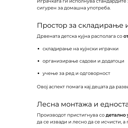
Играчката ги исполнува стандардите 
сигурен за домашна употреба.
Простор за складирање 
Дрвената детска кујна располага со
о
складирање на кујнски играчки
организирање садови и додатоци
учење за ред и одговорност
Овој аспект помага кај децата да раз
Лесна монтажа и едност
Производот пристигнува со
детално 
да се извади и лесно да се исчисти, 