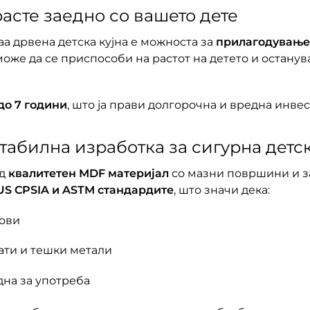
асте заедно со вашето дете
аа дрвена детска кујна е можноста за
прилагодување 
 може да се приспособи на растот на детето и остану
 до 7 години
, што ја прави долгорочна и вредна инвес
табилна изработка за сигурна детс
од
квалитетен MDF материјал
со мазни површини и з
US CPSIA и ASTM стандардите
, што значи дека:
лови
лати и тешки метали
дна за употреба