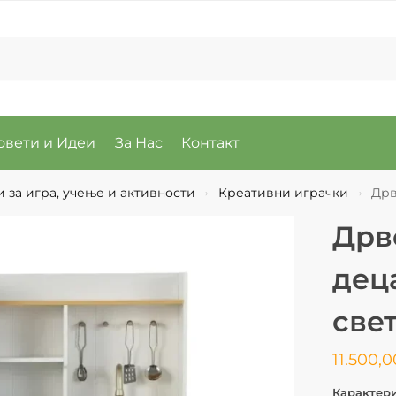
овети и Идеи
За Нас
Контакт
 за игра, учење и активности
Креативни играчки
Дрв
›
›
Дрв
деца
све
11.500,
Карактер