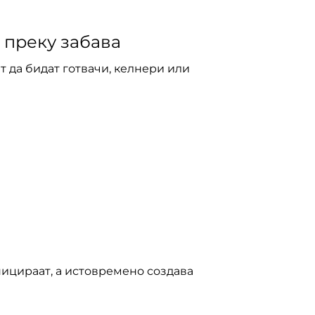
 преку забава
т да бидат готвачи, келнери или
уницираат, а истовремено создава