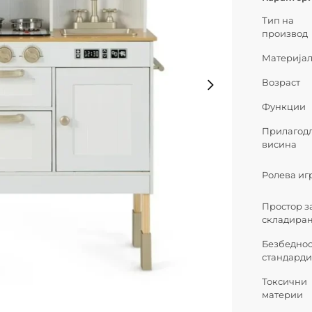
Тип на
производ
Материја
Возраст
Функции
Прилагод
висина
Ролева иг
Простор з
складира
Безбедно
стандард
Токсични
материи