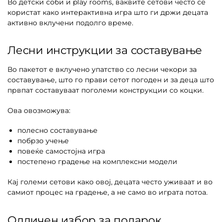
Во детски соби и play rooms, ваквите сетови често се
користат како интерактивна игра што ги држи децата
активно вклучени подолго време.
Лесни инструкции за составување
Во пакетот е вклучено упатство со лесни чекори за
составување, што го прави сетот погоден и за деца што
првпат составуваат поголеми конструкции со коцки.
Ова овозможува:
полесно составување
побрзо учење
повеќе самостојна игра
постепено градење на комплексни модели
Кај големи сетови како овој, децата често уживаат и во
самиот процес на градење, а не само во играта потоа.
Одличен избор за подарок