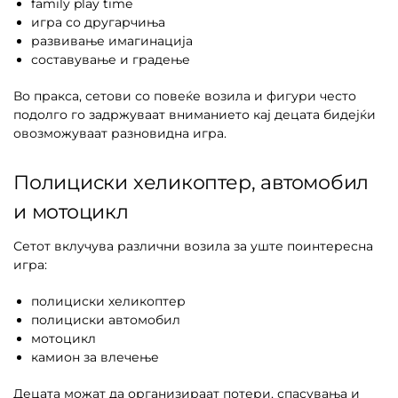
family play time
игра со другарчиња
развивање имагинација
составување и градење
Во пракса, сетови со повеќе возила и фигури често
подолго го задржуваат вниманието кај децата бидејќи
овозможуваат разновидна игра.
Полициски хеликоптер, автомобил
и мотоцикл
Сетот вклучува различни возила за уште поинтересна
игра:
полициски хеликоптер
полициски автомобил
мотоцикл
камион за влечење
Децата можат да организираат потери, спасувања и