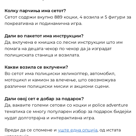
Колку парчиња има сетот?
Сетот содржи вкупно 889 коцки, 4 возила и 5 фигури за
покреативна и подинамична игра.
Дали во пакетот има инструкции?
Да, вклучена е книшка со лесни инструкции што им
помага на децата чекор по чекор да ја изградат
полициската станица и возилата.
Какви возила се вклучени?
Во сетот има полициски хеликоптер, автомобил,
мотоцикл и камион за влечење, што овозможува
различни полициски мисии и акциони сцени.
Дали овој сет е добар за подарок?
Да, ваквите големи сетови со коцки и police adventure
тематика се многу популарен избор за подарок бидејќи
нудат долготрајна и интерактивна игра.
Вреди да се спомене и
уште една опција
, од истата