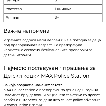
Фигури
5
Упатство
1 книшка
Возраст
6+
Важна напомена
Играчката содржи мали делови и не е погодна за деца
под препорачаната возраст. Се препорачува
користење согласно безбедносните препораки за
детски играчки.
Најчесто поставувани прашања за
Детски коцки MAX Police Station
За која возраст е наменет сетот?
MAX Police Station е препорачан за деца над 6 години.
Големиот број делови и акционата тематика го прават
особено интересен за деца што сакаат police adventure
и construction играчки.