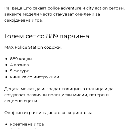
Кај деца што сакаат police adventure и city action сетови,
ваквите модели често стануваат омилени за
секојдневна игра.
Голем сет со 889 парчиња
MAX Police Station содржи:
889 коцки
4 возила
5 фигури
книшка со инструкции
Децата можат да изградат полициска станица и да
создаваат различни полициски мисии, потери и
акциони сцени.
Овој тип играчки најчесто се користат за:
креативна игра