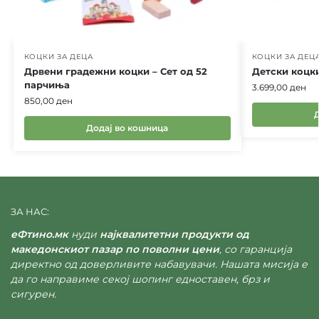
КОЦКИ ЗА ДЕЦА
КОЦКИ ЗА ДЕЦ
Дрвени градежни коцки – Сет од 52
Детски коцк
парчиња
3.699,00
ден
850,00
ден
Додај во кошница
ЗА НАС:
еФтино.мк
нуди
најквалитетни продукти од
македонскиот пазар по поволни цени
, со гаранција
директно од доверливите набавувачи. Нашата мисија е
да го направиме секој шопинг едноставен, брз и
сигурен.