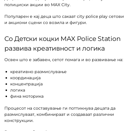
полициски акции во MAX City.
Популарен е кај деца што сакаат city police play сетови
и акциони сцени со возила и фигури.
Со Детски коцки MAX Police Station
развива креативност и логика
Освен што е забавен, сетот помага и во развивање на:
креативно размислување
координација
концентрација
логика
фина моторика
Процесот на составување ги поттикнува децата да
размислуваат, комбинираат и создаваат различни
конструкции.