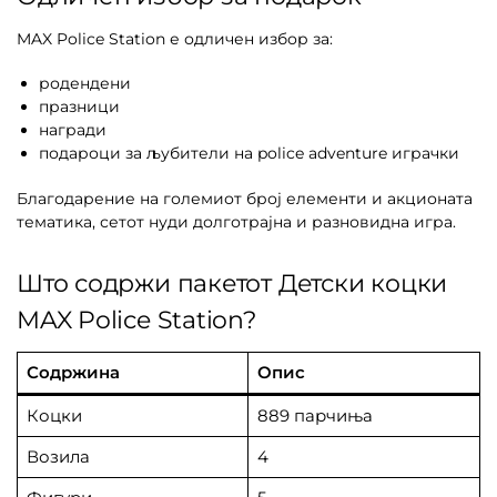
MAX Police Station е одличен избор за:
родендени
празници
награди
подароци за љубители на police adventure играчки
Благодарение на големиот број елементи и акционата
тематика, сетот нуди долготрајна и разновидна игра.
Што содржи пакетот Детски коцки
MAX Police Station?
Содржина
Опис
Коцки
889 парчиња
Возила
4