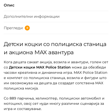
Опис
Дополнителни информации
Прегледи
0
Детски коцки со полициска станица
и акциона MAX авантура
Кога децата сакаат акција, возила и авантури, голем сет
со
Детски коцки MAX Police Station
може да обезбеди
часови креативна и динамична игра. MAX Police Station
е комплет со полициска станица, возила и фигури што
им овозможува на децата да создадат сопствена MAX
полициска мисија.
Со 889 парчиња, хеликоптер, полициски автомобил и
мотоцикл, овој сет нуди многу различни сценарија за
игра и составување.