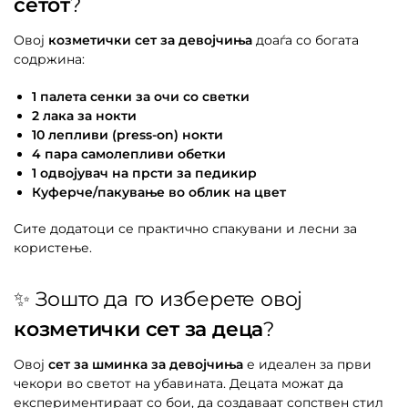
сетот
?
Овој
козметички сет за девојчиња
доаѓа со богата
содржина:
1 палета сенки за очи со светки
2 лака за нокти
10 лепливи (press-on) нокти
4 пара самолепливи обетки
1 одвојувач на прсти за педикир
Куферче/пакување во облик на цвет
Сите додатоци се практично спакувани и лесни за
користење.
✨ Зошто да го изберете овој
козметички сет за деца
?
Овој
сет за шминка за девојчиња
е идеален за први
чекори во светот на убавината. Децата можат да
експериментираат со бои, да создаваат сопствен стил