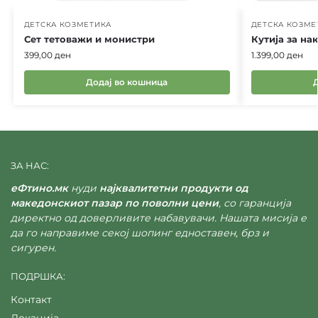
ДЕТСКА КОЗМЕТИКА
ДЕТСКА КОЗМЕ
Сет тетоважи и монистри
Кутија за на
399,00
ден
1.399,00
ден
Додај во кошница
ЗА НАС:
еФтино.мк
нуди
најквалитетни продукти од
македонскиот пазар по поволни цени
, со гаранција
директно од доверливите набавувачи. Нашата мисија е
да го направиме секој шопинг едноставен, брз и
сигурен.
ПОДРШКА:
Контакт
Локација