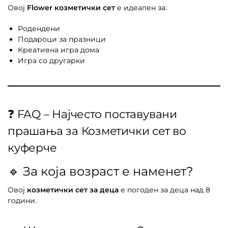
Овој
Flower козметички сет
е идеален за:
Родендени
Подароци за празници
Креативна игра дома
Игра со другарки
❓ FAQ – Најчесто поставувани
прашања за Козметички сет во
куферче
🔹 За која возраст е наменет?
Овој
козметички сет за деца
е погоден за деца над 8
години.