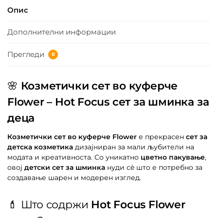
Опис
Дополнителни информации
Прегледи
0
🌸
Козметички сет во куферче
Flower – Hot Focus сет за шминка за
деца
Козметички сет во куферче Flower
е прекрасен
сет за
детска козметика
дизајниран за мали љубители на
модата и креативноста. Со уникатно
цветно пакување
,
овој
детски сет за шминка
нуди сè што е потребно за
создавање шарен и модерен изглед.
💄 Што содржи
Hot Focus Flower