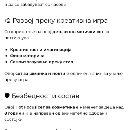
и да се забавуваат со часови.
🎨 Развој преку креативна игра
Со користење на овој
детски козметички сет
, се
поттикнува:
Креативност и имагинација
Фина моторика
Самоизразување преку стил
Овој
сет за шминка и нокти
е одличен начин за учење
преку игра.
🛡️ Безбедност и состав
Овој
Hot Focus сет за козметика
е наменет за деца над
8 години
и е направен од внимателно одбрани
состојки.