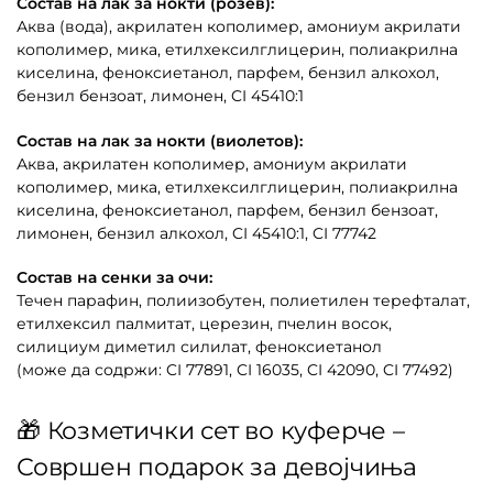
Состав на лак за нокти (розев):
Аква (вода), акрилатен кополимер, амониум акрилати
кополимер, мика, етилхексилглицерин, полиакрилна
киселина, феноксиетанол, парфем, бензил алкохол,
бензил бензоат, лимонен, CI 45410:1
Состав на лак за нокти (виолетов):
Аква, акрилатен кополимер, амониум акрилати
кополимер, мика, етилхексилглицерин, полиакрилна
киселина, феноксиетанол, парфем, бензил бензоат,
лимонен, бензил алкохол, CI 45410:1, CI 77742
Состав на сенки за очи:
Течен парафин, полиизобутен, полиетилен терефталат,
етилхексил палмитат, церезин, пчелин восок,
силициум диметил силилат, феноксиетанол
(може да содржи: CI 77891, CI 16035, CI 42090, CI 77492)
🎁 Козметички сет во куферче –
Совршен подарок за девојчиња