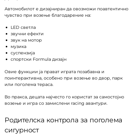
Автомобилот е дизајниран да овозможи поавтентично
чувство при возење благодарение на:
LED светла
звучни ефекти
звук на мотор
музика
суспензија
спортски Formula дизајн
Овие функции ја прават играта позабавна и
поинтерактивна, особено при возење во двор, парк
или поголема тераса.
Во пракса, децата најчесто го користат за самостојно
возење и игра со замислени racing авантури.
Родителска контрола за поголема
сигурност