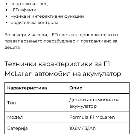
спортски изглед
LED ефекти
музика и интерактивни функции
родителска контрола
Во вечерни часови, LED светлата дополнително го
прават возењето повозбудливо и поатрактивно за
децата.
Технички карактеристики за F1
McLaren автомобил на акумулатор
Карактеристика
Опис
Детски автомобил на
Тип
акумулатор
Модел
Formula F1 McLaren
Батерија
10,8V / 3,1Ah