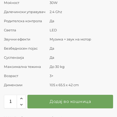
Моќност
30W
Далечински управувач
2.4 Ghz
Родителска контрола
Да
Светла
LED
Звучни ефекти
Музика + звук на мотор
Безбедносен појас
Да
Суспензија
Да
Максимална тежина
До 30 kg
Возраст
3+
Димензии
105 x 65.5 x 42 cm
Додај во кошница