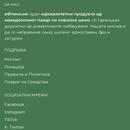
ЗА НАС:
еФтино.мк
нуди
најквалитетни продукти од
македонскиот пазар по поволни цени
, со гаранција
директно од доверливите набавувачи. Нашата мисија е
да го направиме секој шопинг едноставен, брз и
сигурен.
ПОДРШКА:
Контакт
Локација
Правила и Политика
Поврат на Средства
СОЦИЈАЛНИ МРЕЖИ:
Facebook
Instagram
TikTok
X- Twitter