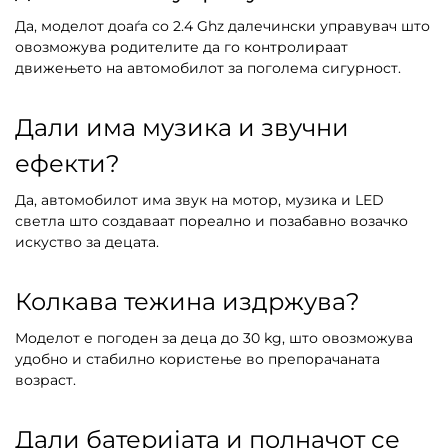
Да, моделот доаѓа со 2.4 Ghz далечински управувач што
овозможува родителите да го контролираат
движењето на автомобилот за поголема сигурност.
Дали има музика и звучни
ефекти?
Да, автомобилот има звук на мотор, музика и LED
светла што создаваат пореално и позабавно возачко
искуство за децата.
Колкава тежина издржува?
Моделот е погоден за деца до 30 kg, што овозможува
удобно и стабилно користење во препорачаната
возраст.
Дали батеријата и полначот се