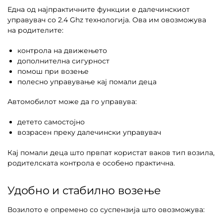
Една од најпрактичните функции е далечинскиот
управувач со 2.4 Ghz технологија. Ова им овозможува
на родителите:
контрола на движењето
дополнителна сигурност
помош при возење
полесно управување кај помали деца
Автомобилот може да го управува:
детето самостојно
возрасен преку далечински управувач
Кај помали деца што првпат користат ваков тип возила,
родителската контрола е особено практична.
Удобно и стабилно возење
Возилото е опремено со суспензија што овозможува: