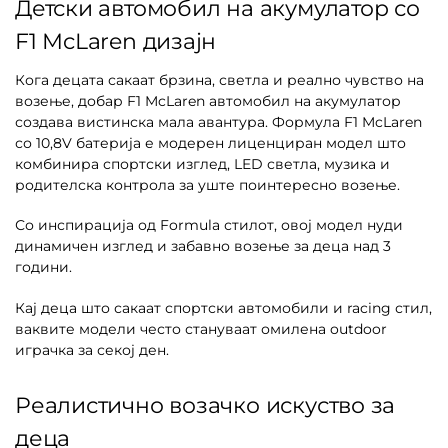
Детски автомобил на акумулатор со
F1 McLaren дизајн
Кога децата сакаат брзина, светла и реално чувство на
возење, добар F1 McLaren автомобил на акумулатор
создава вистинска мала авантура. Формула F1 McLaren
со 10,8V батерија е модерен лиценциран модел што
комбинира спортски изглед, LED светла, музика и
родителска контрола за уште поинтересно возење.
Со инспирација од Formula стилот, овој модел нуди
динамичен изглед и забавно возење за деца над 3
години.
Кај деца што сакаат спортски автомобили и racing стил,
ваквите модели често стануваат омилена outdoor
играчка за секој ден.
Реалистично возачко искуство за
деца