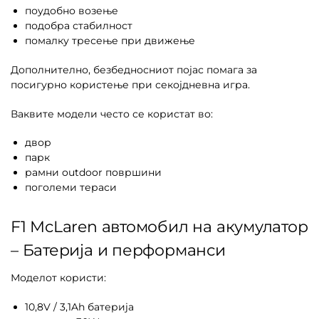
поудобно возење
подобра стабилност
помалку тресење при движење
Дополнително, безбедносниот појас помага за
посигурно користење при секојдневна игра.
Ваквите модели често се користат во:
двор
парк
рамни outdoor површини
поголеми тераси
F1 McLaren автомобил на акумулатор
– Батерија и перформанси
Моделот користи:
10,8V / 3,1Ah батерија