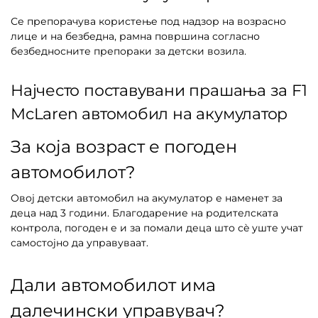
Се препорачува користење под надзор на возрасно
лице и на безбедна, рамна површина согласно
безбедносните препораки за детски возила.
Најчесто поставувани прашања за F1
McLaren автомобил на акумулатор
За која возраст е погоден
автомобилот?
Овој детски автомобил на акумулатор е наменет за
деца над 3 години. Благодарение на родителската
контрола, погоден е и за помали деца што сè уште учат
самостојно да управуваат.
Дали автомобилот има
далечински управувач?