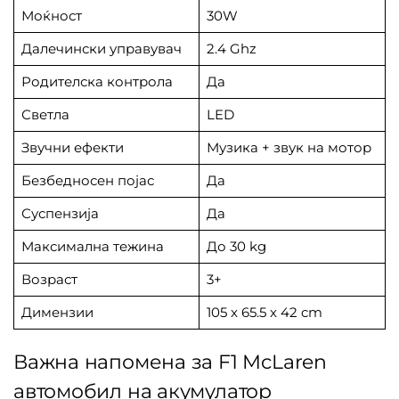
Моќност
30W
Далечински управувач
2.4 Ghz
Родителска контрола
Да
Светла
LED
Звучни ефекти
Музика + звук на мотор
Безбедносен појас
Да
Суспензија
Да
Максимална тежина
До 30 kg
Возраст
3+
Димензии
105 x 65.5 x 42 cm
Важна напомена за F1 McLaren
автомобил на акумулатор