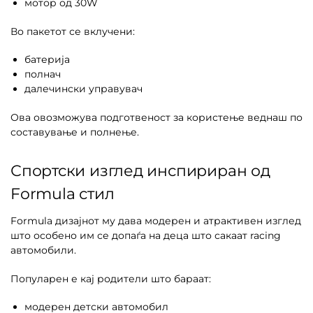
мотор од 30W
Во пакетот се вклучени:
батерија
полнач
далечински управувач
Ова овозможува подготвеност за користење веднаш по
составување и полнење.
Спортски изглед инспириран од
Formula стил
Formula дизајнот му дава модерен и атрактивен изглед
што особено им се допаѓа на деца што сакаат racing
автомобили.
Популарен е кај родители што бараат:
модерен детски автомобил