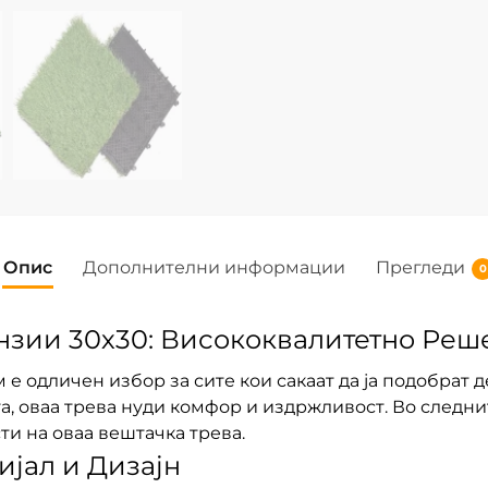
Опис
Дополнителни информации
Прегледи
0
нзии 30х30: Висококвалитетно Реш
е одличен избор за сите кои сакаат да ја подобрат де
, оваа трева нуди комфор и издржливост. Во следни
и на оваа вештачка трева.
јал и Дизајн