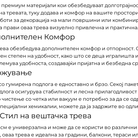
 премиум материјали кои обезбедуваат долготрајнос
на тревата, туку додава и комфор на вашите простор
работи за декорација на мали површини или комбин
ја прави оваа трева визуелно привлечна и практична
полнителен Комфор
рева обезбедува дополнителен комфор и отпорност. О
ен степен на удобност, како што се деца игралишта и
олемува удобноста, создавајќи пријатна и безбедна с
држување
о гумирена подлога е едноставно и брзо. Секој пакет
длога осигурува стабилност и лесна прилагодливост
о чистење со четка или вакуум е потребно за да се о
ецијални хемикалии, можете да ја задржите во одли
Стил на вештачка трева
см е универзална и може да се користи во различни у
, оваа трева е идеална за градини, балкони, тераси 