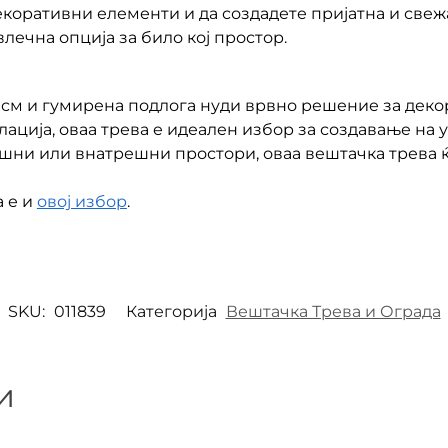
декоративни елементи и да создадете пријатна и св
влечна опција за било кој простор.
см и гумирена подлога нуди врвно решение за декор
лација, оваа трева е идеален избор за создавање на
ешни или внатрешни простори, оваа вештачка трева 
а е и
овој избор
.
SKU:
011839
Категорија
Вештачка Трева и Ограда
и