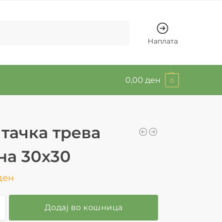
Барај
Наплата
0,00
ден
0
тачка трева
на 30х30
ден
Додај во кошница