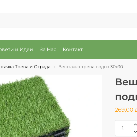
овети и Идеи
За Нас
Контакт
тачка Трева и Ограда
Вештачка трева подна 30х30
›
Веш
под
269,00