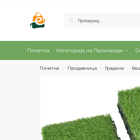
Почетна
Категорија на Производи
С
Почетна
Продавница
Градина
Веш
›
›
›