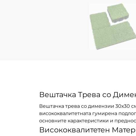
Вештачка Трева со Диме
Вештачка трева со димензии 30х30 см 
висококвалитетната гумирена подлога
основните карактеристики и предност
Висококвалитетен Матери