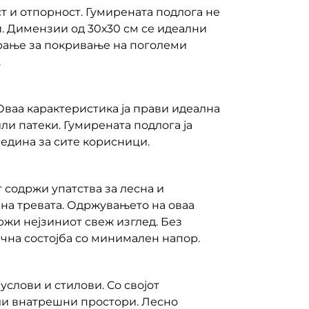
т и отпорност. Гумирената подлога не
и. Димензии од 30х30 см се идеални
ирање за покривање на поголеми
.
ваа карактеристика ја прави идеална
ли патеки. Гумирената подлога ја
редина за сите корисници.
 содржи упатства за лесна и
 на тревата. Одржувањето на оваа
држи нејзиниот свеж изглед. Без
чна состојба со минимален напор.
слови и стилови. Со својот
или внатрешни простори. Лесно