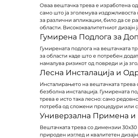
Оваа вештачка трева е изработена од
само што ја зголемува издржливоста 
за различни апликации, било да се 
области. Висококвалитетниот дизајн 
Гумирена Подлога за До
Гумирената подлога на вештачката т
за области каде што е потребен додат
намалува ризикот од повреди и ја зг
Лесна Инсталација и О
Инсталирањето на вештачката трева с
безболна инсталација. Гумирената по
трева е исто така лесно: само редовн
потреба од сложени процедури или сп
Универзална Примена и 
Вештачката трева со димензии 30х30 
природен изглед и квалитетен дизајн