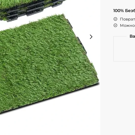
100% Без
Поврат 
Можнос
Ва