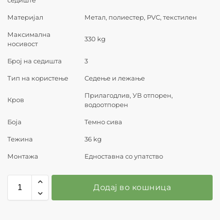
Материјал
Метал, полиестер, PVC, текстилен
Максимална
330 kg
носивост
Број на седишта
3
Тип на користење
Седење и лежање
Прилагодлив, УВ отпорен,
Кров
водоотпорен
Боја
Темно сива
Тежина
36 kg
Монтажа
Едноставна со упатство
Додај во кошница