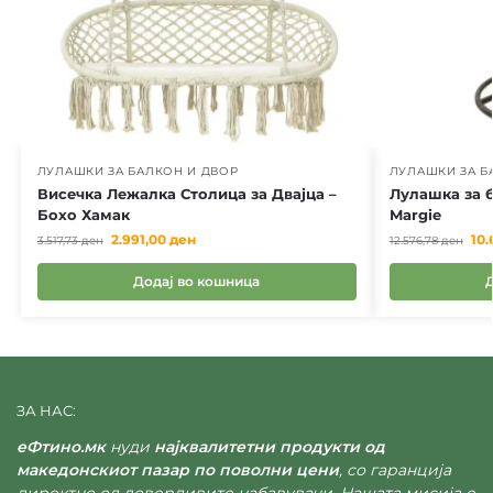
ЛУЛАШКИ ЗА БАЛКОН И ДВОР
ЛУЛАШКИ ЗА Б
Висечка Лежалка Столица за Двајца –
Лулашка за б
Бохо Хамак
Margie
2.991,00
ден
10
3.517,73
ден
12.576,78
ден
Додај во кошница
ЗА НАС:
еФтино.мк
нуди
најквалитетни продукти од
македонскиот пазар по поволни цени
, со гаранција
директно од доверливите набавувачи. Нашата мисија е