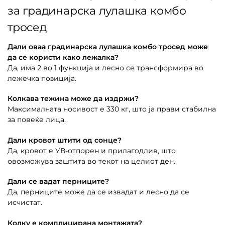
за градинарска лулашка комбо
тросед
Дали оваа градинарска лулашка комбо тросед може
да се користи како лежалка?
Да, има 2 во 1 функција и лесно се трансформира во
лежечка позиција.
Колкава тежина може да издржи?
Максималната носивост е 330 кг, што ја прави стабилна
за повеќе лица.
Дали кровот штити од сонце?
Да, кровот е УВ-отпорен и прилагодлив, што
овозможува заштита во текот на целиот ден.
Дали се вадат перниците?
Да, перниците може да се извадат и лесно да се
исчистат.
Колку е комплицирана монтажата?