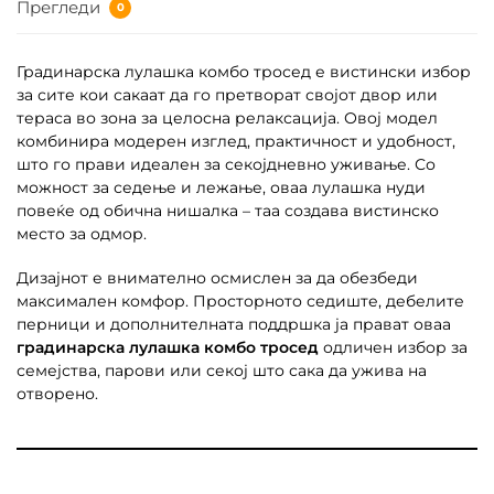
Прегледи
0
Градинарска лулашка комбо тросед е вистински избор
за сите кои сакаат да го претворат својот двор или
тераса во зона за целосна релаксација. Овој модел
комбинира модерен изглед, практичност и удобност,
што го прави идеален за секојдневно уживање. Со
можност за седење и лежање, оваа лулашка нуди
повеќе од обична нишалка – таа создава вистинско
место за одмор.
Дизајнот е внимателно осмислен за да обезбеди
максимален комфор. Просторното седиште, дебелите
перници и дополнителната поддршка ја прават оваа
градинарска лулашка комбо тросед
одличен избор за
семејства, парови или секој што сака да ужива на
отворено.