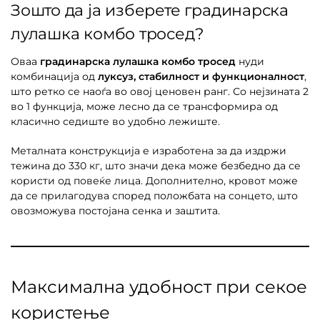
Зошто да ја изберете градинарска
лулашка комбо тросед?
Оваа
градинарска лулашка комбо тросед
нуди
комбинација од
луксуз, стабилност и функционалност
,
што ретко се наоѓа во овој ценовен ранг. Со нејзината 2
во 1 функција, може лесно да се трансформира од
класично седиште во удобно лежиште.
Металната конструкција е изработена за да издржи
тежина до 330 кг, што значи дека може безбедно да се
користи од повеќе лица. Дополнително, кровот може
да се прилагодува според положбата на сонцето, што
овозможува постојана сенка и заштита.
Максимална удобност при секое
користење