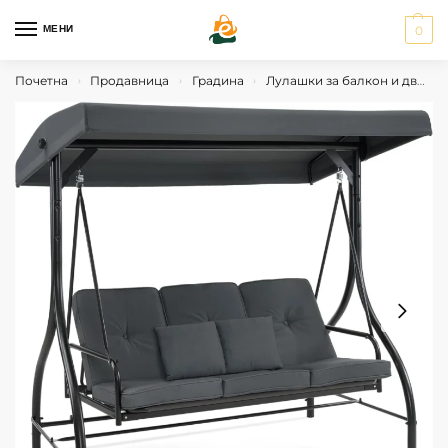
МЕНИ
0
Почетна
Продавница
Градина
Лулашки за балкон и двор
›
›
›