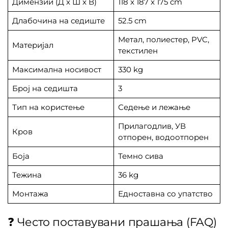
Димензии (Д x Ш x В)
118 x 187 x 175 cm
Длабочина на седиште
52.5 cm
Метал, полиестер, PVC,
Материјал
текстилен
Максимална носивост
330 kg
Број на седишта
3
Тип на користење
Седење и лежање
Прилагодлив, УВ
Кров
отпорен, водоотпорен
Боја
Темно сива
Тежина
36 kg
Монтажа
Едноставна со упатство
❓ Често поставувани прашања (FAQ)