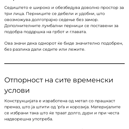
Седиштето е широко и обезбедува доволно простор за
три лица. Перниците се дебели и удобни, што
овозможува долготрајно седење без замор.
Дополнителните лумбални перници се поставени за
подобра поддршка на грбот и главата.
Ова значи дека одморот ќе биде значително подобрен,
без разлика дали седите или лежите.
Отпорност на сите временски
услови
Конструкцијата е изработена од метал со прашкаст
премаз, што ја штити од ‘рѓа и корозија. Материјалите
се избрани така што ќе траат долго, дури и при честа
надворешна употреба.