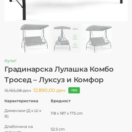
Купи!
Градинарска Лулашка Комбо
Тросед – Луксуз и Комфор
12.890,00
ден
15.165,08
ден
-15%
Карактеристика
Вредност
Димензии (Д x Ш x
118 x 187 x 175 cm
В)
Длабочина на
52.5 cm
седиште