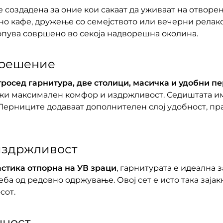
е создадена за оние кои сакаат да уживаат на отворе
но кафе, дружење со семејството или вечерни релакса
лопува совршено во секоја надворешна околина.
 решение
тросед гарнитура, две столици, масичка и удобни п
ожи максимален комфор и издржливост. Седиштата и
 Перниците додаваат дополнителен слој удобност, пр
 издржливост
стика отпорна на УВ зраци
, гарнитурата е идеална
ба од редовно одржување. Овој сет е исто така зајак
сот.
чност