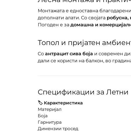
Монтажата е едноставна благодарен
дополнати алати. Со својата
робусна, 
Погоден е за
домашна и комерцијалн
Топол и пријатен амбиен
Со
антрацит сива боја
и современ диз
дали се користи на балкон, во градина
Спецификации за Летни 
🏷️ Карактеристика
Материјал
Боја
Гарнитура
Димензии тросед