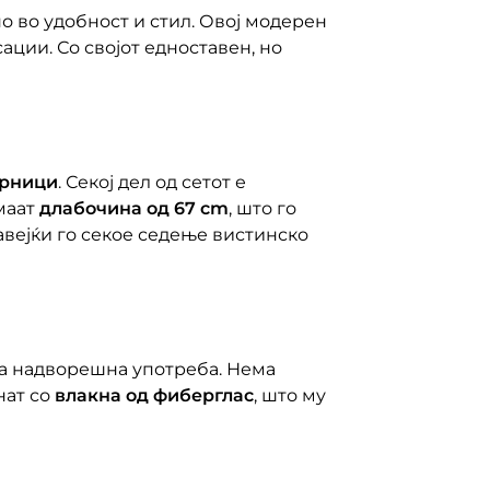
но во удобност и стил. Овој модерен
ции. Со својот едноставен, но
ерници
. Секој дел од сетот е
маат
длабочина од 67 cm
, што го
авејќи го секое седење вистинско
 за надворешна употреба. Нема
нат со
влакна од фиберглас
, што му