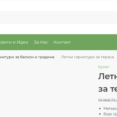
овети и Идеи
За Нас
Контакт
нитури за балкон и градина
Летни гарнитури за тераса
›
Купи!
Лет
за т
19.988,73
Матери
Боја: 