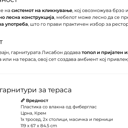
ие на
системот на кликнување
, кој овозможува брзо 
но лесна конструкција
, мебелот може лесно да се п
а употреба
, што го прави практичен избор за ресто
т
ајн, гарнитурата Лисабон додава
топол и пријатен и
 или на тераса, овој сет создава амбиент кој привле
гарнитури за тераса
📏 Вредност
Пластика со влакна од фиберглас
Црна, Крем
1x тросед, 2x столици, масичка и перници
119 x 67 x 84.5 cm