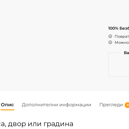
100% Без
Поврат 
Можнос
Ва
Опис
Дополнителни информации
Прегледи
0
са, двор или градина