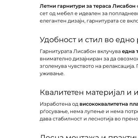
Летни гарнитури за тераса Лисабон
сет од мебел е идеален за попладнев
елегантен дизајн, гарнитурата се вк
Удобност и стил во едно
Гарнитурата Лисабон вклучува
една 
внимателно дизајниран за да овозм
зголемува чувството на релаксација.
уживање.
Квалитетен материјал и
Изработена од
висококвалитетна пла
рѓосување, нема лупење и нема потре
дава стабилност и леснотија во прено
Лесна монтажа и практи