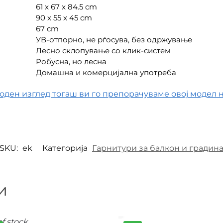
61 x 67 x 84.5 cm
90 x 55 x 45 cm
67 cm
УВ-отпорно, не рѓосува, без одржување
Лесно склопување со клик-систем
Робусна, но лесна
Домашна и комерцијална употреба
ден изглед тогаш ви го препорачуваме овој модел на
SKU:
ek
Категорија
Гарнитури за балкон и градин
и
f stock