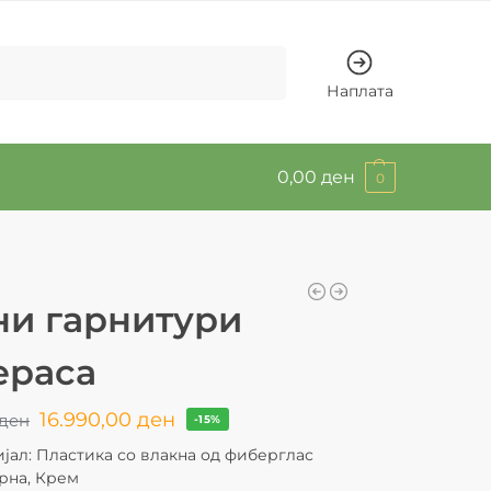
Барај
Наплата
0,00
ден
0
ни гарнитури
ераса
16.990,00
ден
ден
-15%
јал: Пластика со влакна од фиберглас
Црна, Крем