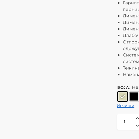
Гарнит
перни
Дименз
Дименз
Дименз
Длабоч
Отпорн
одржу
Систем
систе
Тежина
Намена
Не
БОЈА
:
Исчисти