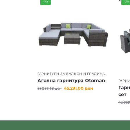
-15%
-15
ГАРНИТУРИ ЗА БАЛКОН И ГРАДИНА
Аголна гарнитура Otoman
ГАРНИ
Гарн
45.291,00
ден
53.283,68
ден
сет
42.05