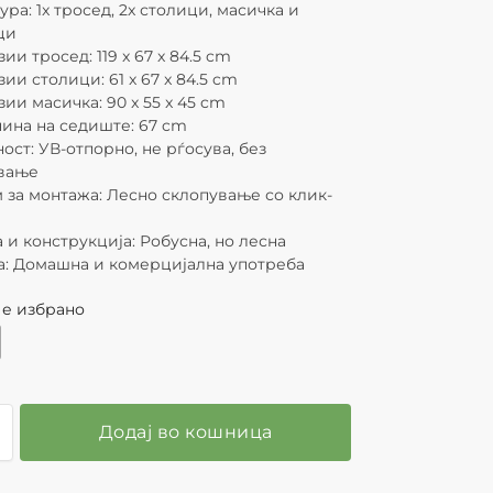
ура: 1x тросед, 2x столици, масичка и
ци
ии тросед: 119 x 67 x 84.5 cm
ии столици: 61 x 67 x 84.5 cm
ии масичка: 90 x 55 x 45 cm
ина на седиште: 67 cm
ост: УВ-отпорно, не рѓосува, без
вање
 за монтажа: Лесно склопување со клик-
м
 и конструкција: Робусна, но лесна
: Домашна и комерцијална употреба
 е избрано
Додај во кошница