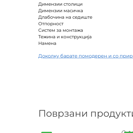
Димензии столици
Димензии масичка
Длабочина на седиште
Отпорност
Систем за монтажа
Тежина и конструкција
Намена
Доколку барате помодерен и со приро
Поврзани продукт
Out o