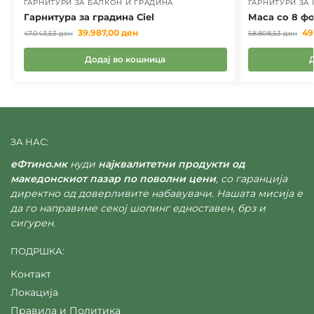
ГАРНИТУРИ ЗА БАЛКОН И ГРАДИНА
ГАРНИТУРИ ЗА
Гарнитура за градина Ciel
Маса со 8 фо
39.987,00
ден
49
47.043,53
ден
58.808,53
ден
Додај во кошница
ЗА НАС:
еФтино.мк
нуди
најквалитетни продукти од
македонскиот пазар по поволни цени
, со гаранција
директно од доверливите набавувачи. Нашата мисија е
да го направиме секој шопинг едноставен, брз и
сигурен.
ПОДРШКА:
Контакт
Локација
Правила и Политика