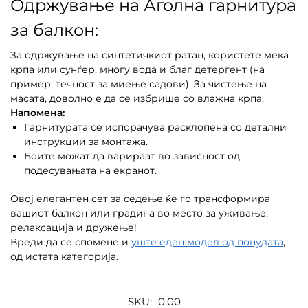
Одржување на Аголна гарнитура
за балкон:
За одржување на синтетичкиот ратан, користете мека
крпа или сунѓер, многу вода и благ детергент (на
пример, течност за миење садови). За чистење на
масата, доволно е да се избрише со влажна крпа.
Напомена:
Гарнитурата се испорачува расклопена со детални
инструкции за монтажа.
Боите можат да варираат во зависност од
подесувањата на екранот.
Овој елегантен сет за седење ќе го трансформира
вашиот балкон или градина во место за уживање,
релаксација и дружење!
Вреди да се спомене и
уште еден модел од понудата
,
од истата категорија.
SKU:
0.00