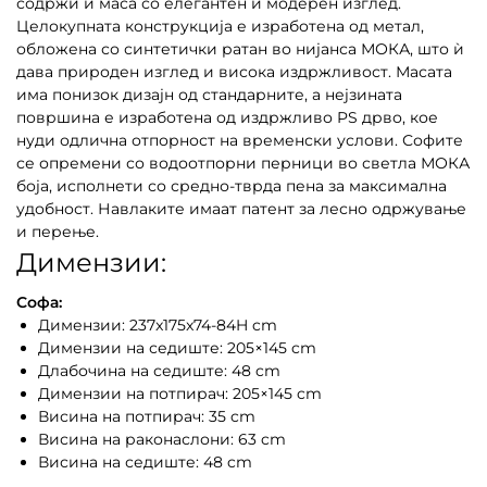
содржи и маса со елегантен и модерен изглед.
Целокупната конструкција е изработена од метал,
обложена со синтетички ратан во нијанса МОКА, што ѝ
дава природен изглед и висока издржливост. Масата
има понизок дизајн од стандарните, а нејзината
површина е изработена од издржливо PS дрво, кое
нуди одлична отпорност на временски услови. Софите
се опремени со водоотпорни перници во светла МОКА
боја, исполнети со средно-тврда пена за максимална
удобност. Навлаките имаат патент за лесно одржување
и перење.
Димензии:
Софа:
Димензии: 237x175x74-84H cm
Димензии на седиште: 205×145 cm
Длабочина на седиште: 48 cm
Димензии на потпирач: 205×145 cm
Висина на потпирач: 35 cm
Висина на раконаслони: 63 cm
Висина на седиште: 48 cm