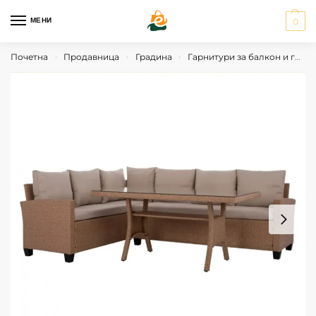
МЕНИ
0
Почетна
Продавница
Градина
Гарнитури за балкон и градина
›
›
›