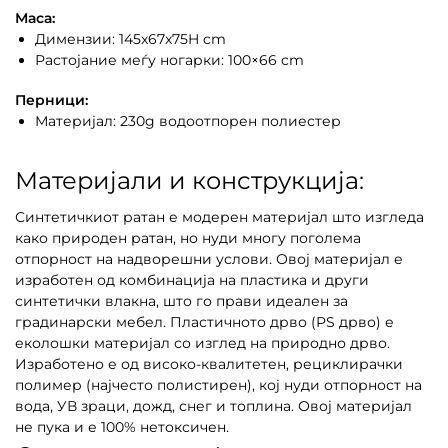
Маса:
Димензии: 145x67x75H cm
Растојание меѓу ногарки: 100×66 cm
Перници:
Материјал: 230g водоотпорен полиестер
Материјали и конструкција:
Синтетичкиот ратан е модерен материјал што изгледа
како природен ратан, но нуди многу поголема
отпорност на надворешни услови. Овој материјал е
изработен од комбинација на пластика и други
синтетички влакна, што го прави идеален за
градинарски мебел. Пластичното дрво (PS дрво) е
еколошки материјал со изглед на природно дрво.
Изработено е од високо-квалитетен, рециклирачки
полимер (најчесто полистирен), кој нуди отпорност на
вода, УВ зраци, дожд, снег и топлина. Овој материјал
не пука и е 100% нетоксичен.