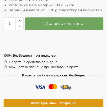
Растојание меѓу ногарки: 100 x 66 cm
Перници (материјал): 230 g водоотпорен полиестер
Додај во кошница
100% Безбедност при плаќање!
Поврат на средства до 15 дена!
Можност за плаќање при достава на врата!
Вашето плаќање е целосно безбедно
Имате Прашања? Побарај не!