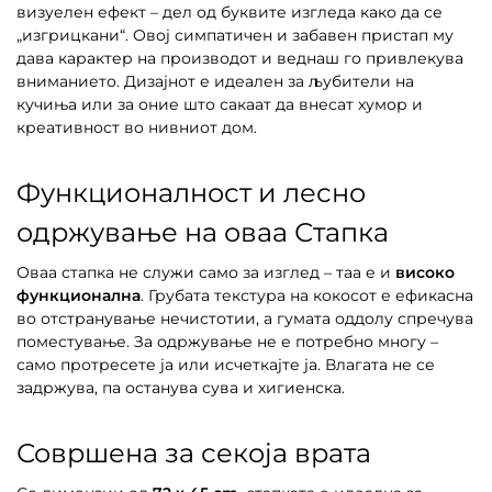
визуелен ефект – дел од буквите изгледа како да се
„изгрицкани“. Овој симпатичен и забавен пристап му
дава карактер на производот и веднаш го привлекува
вниманието. Дизајнот е идеален за љубители на
кучиња или за оние што сакаат да внесат хумор и
креативност во нивниот дом.
Функционалност и лесно
одржување на оваа Стапка
Оваа стапка не служи само за изглед – таа е и
високо
функционална
. Грубата текстура на кокосот е ефикасна
во отстранување нечистотии, а гумата оддолу спречува
поместување. За одржување не е потребно многу –
само протресете ја или исчеткајте ја. Влагата не се
задржува, па останува сува и хигиенска.
Совршена за секоја врата