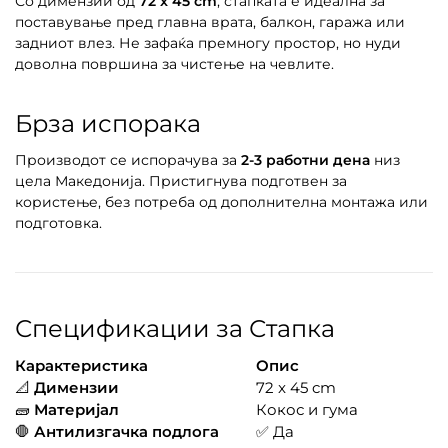
Со димензии од
72 x 45 cm
, стапката е идеална за
поставување пред главна врата, балкон, гаража или
задниот влез. Не зафаќа премногу простор, но нуди
доволна површина за чистење на чевлите.
Брза испорака
Производот се испорачува за
2-3 работни дена
низ
цела Македонија. Пристигнува подготвен за
користење, без потреба од дополнителна монтажа или
подготовка.
Спецификации за Стапка
Карактеристика
Опис
📐
Димензии
72 x 45 cm
🧱
Материјал
Кокос и гума
🛑
Антилизгачка подлога
✅ Да