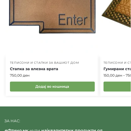
ТЕПИСОНИ И СТАПКИ ЗА ВАШИОТ ДОМ
ТЕПИСОНИ И С
Стапка за влезна врата
Гумирани ст
750,00
ден
150,00
ден
–
75
Додај во кошница
ЗА НАС:
еФтино.мк
нуди
најквалитетни продукти од