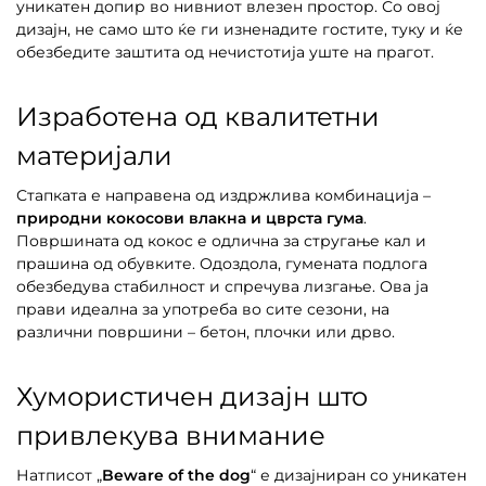
уникатен допир во нивниот влезен простор. Со овој
дизајн, не само што ќе ги изненадите гостите, туку и ќе
обезбедите заштита од нечистотија уште на прагот.
Изработена од квалитетни
материјали
Стапката е направена од издржлива комбинација –
природни кокосови влакна и цврста гума
.
Површината од кокос е одлична за стругање кал и
прашина од обувките. Одоздола, гумената подлога
обезбедува стабилност и спречува лизгање. Ова ја
прави идеална за употреба во сите сезони, на
различни површини – бетон, плочки или дрво.
Хумористичен дизајн што
привлекува внимание
Натписот „
Beware of the dog
“ е дизајниран со уникатен