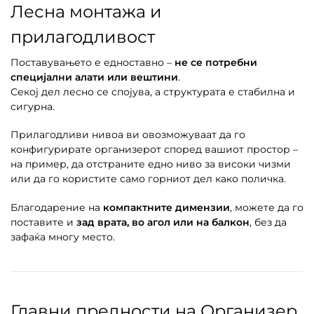
Лесна монтажа и
прилагодливост
Поставувањето е едноставно –
не се потребни
специјални алати или вештини
.
Секој дел лесно се спојува, а структурата е стабилна и
сигурна.
Прилагодливи нивоа ви овозможуваат да го
конфигурирате организерот според вашиот простор –
на пример, да отстраните едно ниво за високи чизми
или да го користите само горниот дел како поличка.
Благодарение на
компактните димензии
, можете да го
поставите и
зад врата, во агол или на балкон
, без да
зафаќа многу место.
Главни предности на Организер