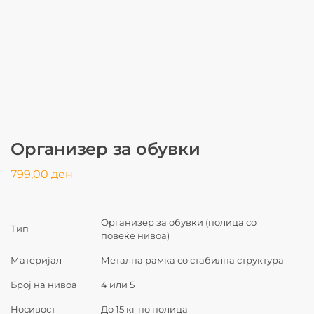
Организер за обувки
799,00
ден
Организер за обувки (полица со
Тип
повеќе нивоа)
Материјал
Метална рамка со стабилна структура
Број на нивоа
4 или 5
Носивост
До 15 кг по полица