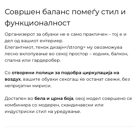
Совршен баланс помеѓу стил и
функционалност
Организерот за обувки не е само практичен – тој е и
дел од вашиот ентериер.
Елегантниот, тенок дизајн</strong> му овозможува
лесно вклопување во секој простор – ходник, балкон,
спална или гардеробер.
Со
отворени полици за подобра циркулација на
воздух
, вашите обувки секогаш ќе останат свежи, без
непријатни мириси.
Достапен во
бела и црна боја
, овој модел совршено се
комбинира со модерен, скандинавски или
индустриски стил на уредување.