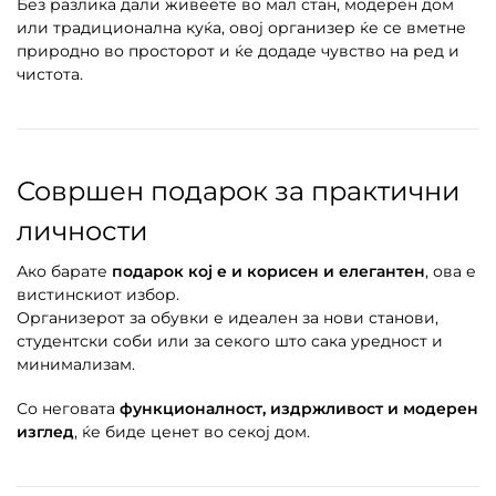
Без разлика дали живеете во мал стан, модерен дом
или традиционална куќа, овој организер ќе се вметне
природно во просторот и ќе додаде чувство на ред и
чистота.
Совршен подарок за практични
личности
Ако барате
подарок кој е и корисен и елегантен
, ова е
вистинскиот избор.
Организерот за обувки е идеален за нови станови,
студентски соби или за секого што сака уредност и
минимализам.
Со неговата
функционалност, издржливост и модерен
изглед
, ќе биде ценет во секој дом.