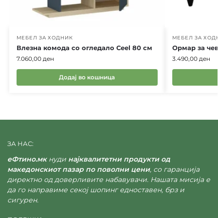
МЕБЕЛ ЗА ХОДНИК
МЕБЕЛ ЗА ХОД
Влезна комода со огледало Ceel 80 см
Ормар за ч
7.060,00
ден
3.490,00
ден
Додај во кошница
ЗА НАС:
еФтино.мк
нуди
најквалитетни продукти од
македонскиот пазар по поволни цени
, со гаранција
директно од доверливите набавувачи. Нашата мисија е
да го направиме секој шопинг едноставен, брз и
сигурен.