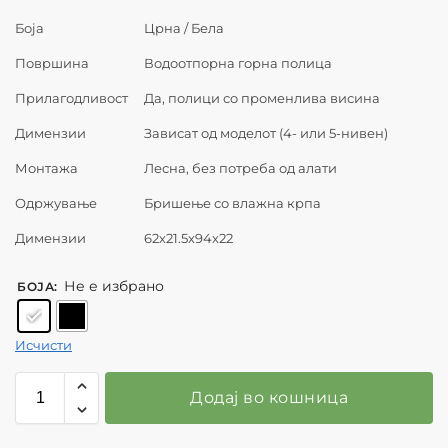
Боја
Црна / Бела
Површина
Водоотпорна горна полица
Прилагодливост
Да, полици со променлива висина
Димензии
Зависат од моделот (4- или 5-нивен)
Монтажа
Лесна, без потреба од алати
Одржување
Бришење со влажна крпа
Димензии
62х21.5х94х22
Не е избрано
БОЈА
:
Исчисти
Додај во кошница