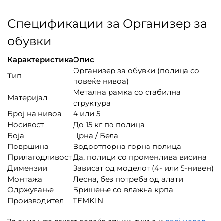
Спецификации за Организер за
обувки
Карактеристика
Опис
Организер за обувки (полица со
Тип
повеќе нивоа)
Метална рамка со стабилна
Материјал
структура
Број на нивоа
4 или 5
Носивост
До 15 кг по полица
Боја
Црна / Бела
Површина
Водоотпорна горна полица
Прилагодливост
Да, полици со променлива висина
Димензии
Зависат од моделот (4- или 5-нивен)
Монтажа
Лесна, без потреба од алати
Одржување
Бришење со влажна крпа
Производител
TEMKIN
За оние што сакаат повеќе опции, тука е и
овој модел
.