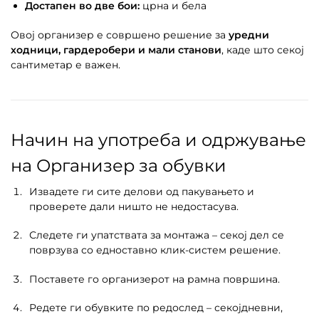
Достапен во две бои:
црна и бела
Овој организер е совршено решение за
уредни
ходници, гардеробери и мали станови
, каде што секој
сантиметар е важен.
Начин на употреба и одржување
на Организер за обувки
Извадете ги сите делови од пакувањето и
проверете дали ништо не недостасува.
Следете ги упатствата за монтажа – секој дел се
поврзува со едноставно клик-систем решение.
Поставете го организерот на рамна површина.
Редете ги обувките по редослед – секојдневни,