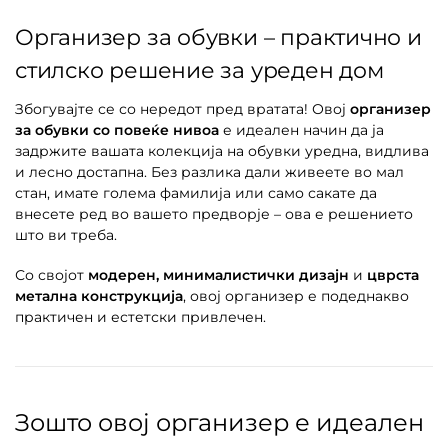
Организер за обувки – практично и
стилско решение за уреден дом
Збогувајте се со нередот пред вратата! Овој
организер
за обувки со повеќе нивоа
е идеален начин да ја
задржите вашата колекција на обувки уредна, видлива
и лесно достапна. Без разлика дали живеете во мал
стан, имате голема фамилија или само сакате да
внесете ред во вашето предворје – ова е решението
што ви треба.
Со својот
модерен, минималистички дизајн
и
цврста
метална конструкција
, овој организер е подеднакво
практичен и естетски привлечен.
Зошто овој организер е идеален