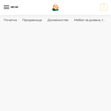
МЕНИ
0
Почетна
Продавница
Домаќинство
Мебел за дневна, трпезарија, спална и ходник
›
›
›