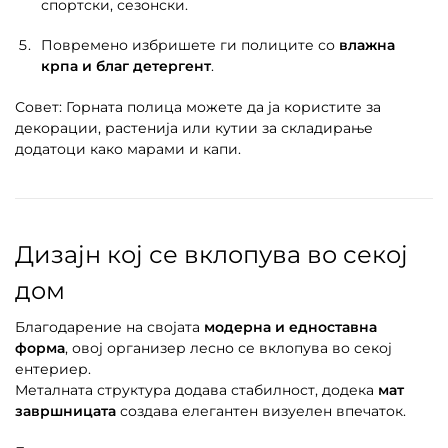
спортски, сезонски.
Повремено избришете ги полиците со
влажна
крпа и благ детергент
.
Совет: Горната полица можете да ја користите за
декорации, растенија или кутии за складирање
додатоци како марами и капи.
Дизајн кој се вклопува во секој
дом
Благодарение на својата
модерна и едноставна
форма
, овој организер лесно се вклопува во секој
ентериер.
Металната структура додава стабилност, додека
мат
завршницата
создава елегантен визуелен впечаток.