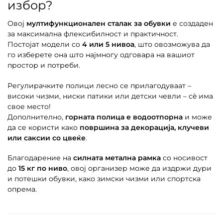
избор?
Овој
мултифункционален сталак за обувки
е создаден
за максимална флексибилност и практичност.
Постојат модели со
4 или 5 нивоа
, што овозможува да
го изберете она што најмногу одговара на вашиот
простор и потреби.
Регулирачките полици лесно се прилагодуваат –
високи чизми, ниски патики или детски чевли – сè има
свое место!
Дополнително,
горната полица е водоотпорна
и може
да се користи како
површина за декорација, клучеви
или саксии со цвеќе
.
Благодарение на
силната метална рамка
со носивост
до
15 кг по ниво
, овој организер може да издржи дури
и потешки обувки, како зимски чизми или спортска
опрема.